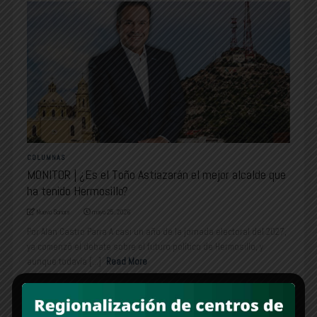
COLUMNAS
MONITOR | ¿Es el Toño Astiazarán el mejor alcalde que
ha tenido Hermosillo?
Nuevo Sonora
mayo 25, 2026
Por Alan Castro Parra A casi un año de la jornada electoral del 2027,
ya comenzó el debate sobre el futuro político de Hermosillo, y
aunque todavía [...]
Read More