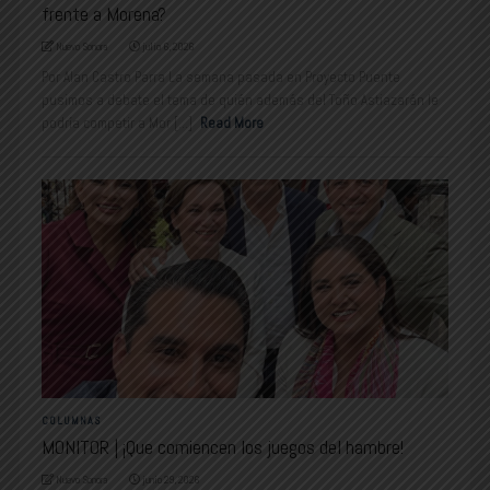
frente a Morena?
Nuevo Sonora
julio 6, 2026
Por Alan Castro Parra La semana pasada en Proyecto Puente
pusimos a debate el tema de quién además del Toño Astiazarán le
podría competir a Mor [...]
Read More
COLUMNAS
MONITOR | ¡Que comiencen los juegos del hambre!
Nuevo Sonora
junio 29, 2026