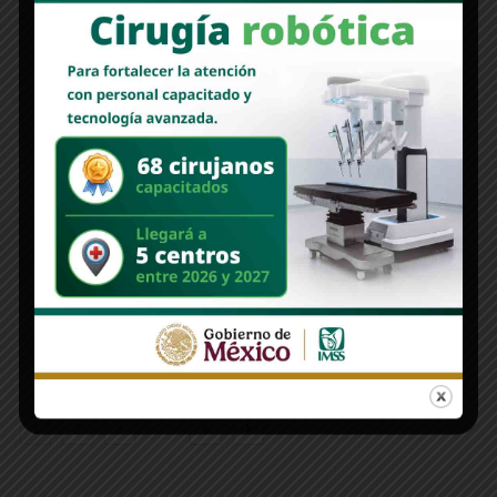
COLUMNAS
MONITOR | Lo que se ve no se pregunta…
Nuevo Sonora
mayo 12, 2026
Por Alan Castro Parra No nos vamos a andar por las ramas, la
reciente gira de la presidente Claudia Sheinbaum a Sonora no
solamente trajo beneficio [...]
Read More
…
1
2
3
6