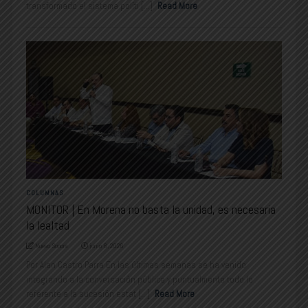
transformado el sistema políti [...]
Read More
COLUMNAS
MONITOR | En Morena no basta la unidad, es necesaria
la lealtad
Nuevo Sonora
junio 8, 2026
Por Alan Castro Parra En las últimas semanas se ha venido
integrando a la conversación pública y puntualmente todo lo
referente a la sucesión estat [...]
Read More