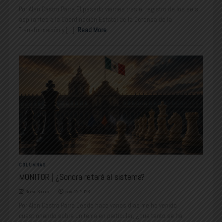
Por Alan Castro Parra El pasado viernes tras el registro de los seis
aspirantes a la Coordinación Estatal de la Defensa de la
Transformación y [...]
Read More
COLUMNAS
MONITOR | ¿Sonora retará al sistema?
Nuevo Sonora
junio 22, 2026
Por Alan Castro Parra Desde hace varios días me he venido
cuestionando sobre un tema en particular, ¿que tanto se ha