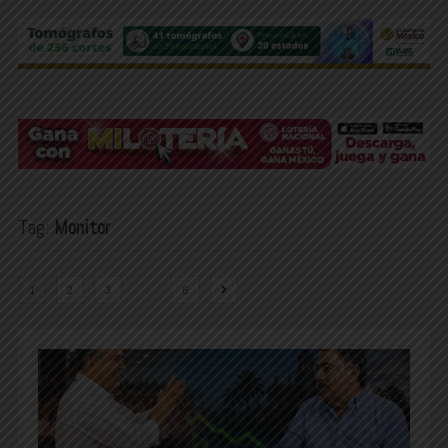
Tag:
Monitor
…
1
2
3
6