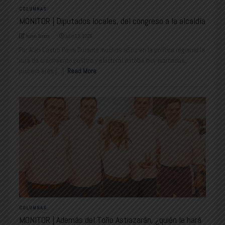
COLUMNAS
MONITOR | Diputados locales, del congreso a la alcaldía
Nuevo Sonora
julio 13, 2026
Por Alan Castro Parra Durante muchos años en la política regional la
ruta de crecimiento político y electoral estaba muy marcadas,
primero eres [...]
Read More
COLUMNAS
MONITOR | Además del Toño Astiazarán, ¿quién le hará