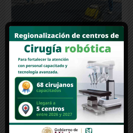
COLUMNAS
COLUMNA | Un millón de metros cuadrados de parches
Nuevo Sonora
agosto 4, 2026
Por René García ¿No le parece absurdo vivir en una ciudad donde el
97.4% de sus habitantes coincide en algo? En Hermosillo no nos
ponemos de ac [...]
Read More