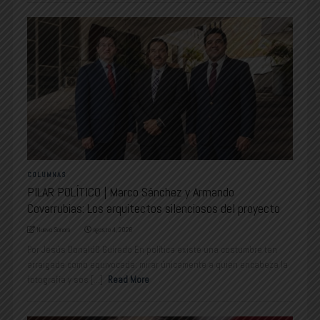
COLUMNAS
PILAR POLÍTICO | Marco Sánchez y Armando
Covarrubias: Los arquitectos silenciosos del proyecto
Nuevo Sonora
agosto 4, 2026
Por Jesús Donald0 Guirado En política existe una costumbre tan
arraigada como equivocada: mirar únicamente a quien encabeza la
fotografía y sos [...]
Read More