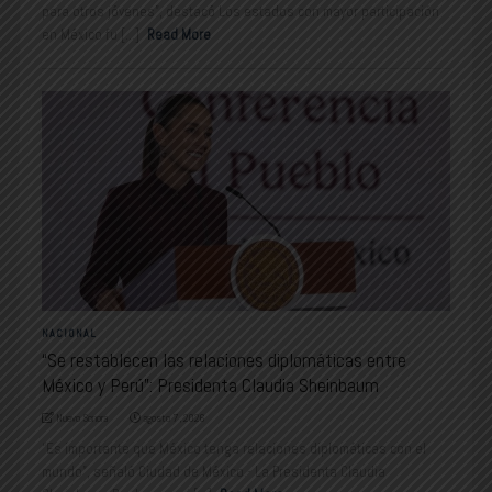
para otros jóvenes”, destacó Los estados con mayor participación
en México fu [...]
Read More
NACIONAL
“Se restablecen las relaciones diplomáticas entre
México y Perú”: Presidenta Claudia Sheinbaum
Nuevo Sonora
agosto 7, 2026
“Es importante que México tenga relaciones diplomáticas con el
mundo”, señaló Ciudad de México.- La Presidenta Claudia