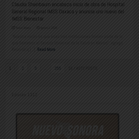
Claudia Sheinbaum encabeza inicio de obra de Hospital
General Regional IMSS Oaxaca y anuncia uno nuevo del
IMSS Bienestar
Nuevo Sonora
agosto 2, 2026
“Nuestra visión es que esas tres instituciones formen parte de lo
que llamamos el Servicio Universal de la Salud en México”, agregó
Recordó q [...]
Read More
1
2
3
...
255
16
/ 4072 POSTS
Edición 1312