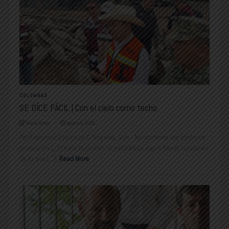
COLUMNAS
SE DÍCE FÁCIL | Con el cielo como techo
Nuevo Sonora
agosto 4, 2026
Por Francisco Espinoza C. Nogales, Son.- No obstante las obras de
protección (¿?) para la ciudad, la naturaleza sigue dando lecciones
de lo que [...]
Read More