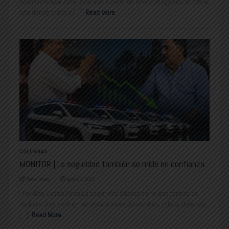
solamente sea 2026, sino que a partir de ahora pongamos un día al
año donde todas y [...]
Read More
COLUMNAS
MONITOR | La seguridad también se mide en confianza
Nuevo Sonora
agosto 4, 2026
Por Alan Castro Parra La seguridad pública tiene dos formas de
medirse. Una está en las estadísticas: homicidios, robos, detencio
[...]
Read More