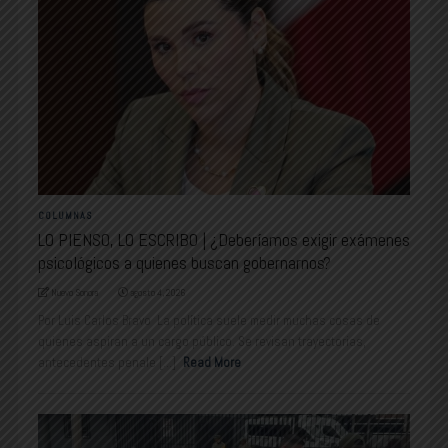
COLUMNAS
LO PIENSO, LO ESCRIBO | ¿Deberíamos exigir exámenes
psicológicos a quienes buscan gobernarnos?
Nuevo Sonora
agosto 4, 2026
Por Luis Carlos Bravo La política suele medir muchas cosas de
quienes aspiran a un cargo público. Se revisan trayectorias,
antecedentes penale [...]
Read More