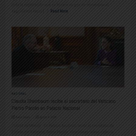
toda la explotación que se hiciera de gas no convencional,
seguiríamos impor [...]
Read More
NACIONAL
Claudia Sheinbaum recibe al secretario del Vaticano
Pietro Parolin en Palacio Nacional
Nuevo Sonora
agosto 5, 2026
Ciudad de México.- En Palacio Nacional, recibí al secretario de
Estado del Vaticano, Pietro Parolin; abordamos temas como la