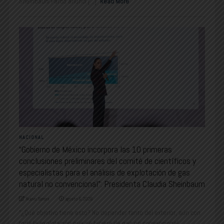
Sheinbaum Pardo anunci [...]
Read More
NACIONAL
“Gobierno de México incorpora las 10 primeras
conclusiones preliminares del comité de científicos y
especialistas para el análisis de explotación de gas
natural no convencional”: Presidenta Claudia Sheinbaum
Nuevo Sonora
agosto 6, 2026
“¿Qué objetivo tiene esto? No depender tanto del exterior, aún con
toda la explotación que se hiciera de gas no convencional,