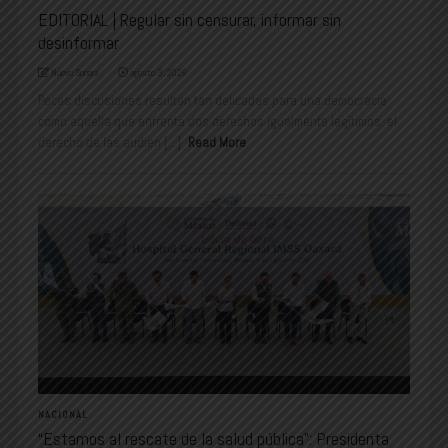
EDITORIAL | Regular sin censurar, informar sin
desinformar
Nuevo Sonora
agosto 3, 2026
Pocas discusiones resultan tan delicadas para una democracia
como aquella que enfrenta dos derechos igualmente legítimos: el
derecho de las audien [...]
Read More
NACIONAL
“Estamos al rescate de la salud pública”: Presidenta