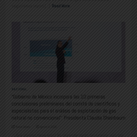
seguiríamos import [...]
Read More
NACIONAL
“Gobierno de México incorpora las 10 primeras
conclusiones preliminares del comité de científicos y
especialistas para el análisis de explotación de gas
natural no convencional”: Presidenta Claudia Sheinbaum
Nuevo Sonora
agosto 6, 2026
“¿Qué objetivo tiene esto? No depender tanto del exterior, aún con