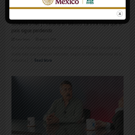
COLUMNAS
SONORA STAR | Piratería en México: La otra copa que el
país sigue perdiendo
Nuevo Sonora
agosto 3, 2026
Por Luis Fernando Heras Portillo El Mundial 2026 dejó una cifra que
duele más que cualquier marcador: según la Cámara Nacional de la
Industria [...]
Read More