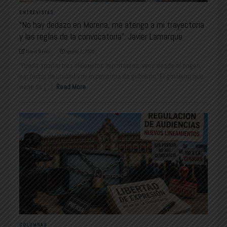
ENTREVISTAS
“No hay dedazo en Morena, me atengo a mi trayectoria
y las reglas de la convocatoria”: Javier Lamarque
Nuevo Sonora
agosto 3, 2026
“Puedo aportar tres elementos importantes: venir desde el origen,
ser factor de unidad y mi experiencia de gobierno" El gobierno que
viene se [...]
Read More
COLUMNAS