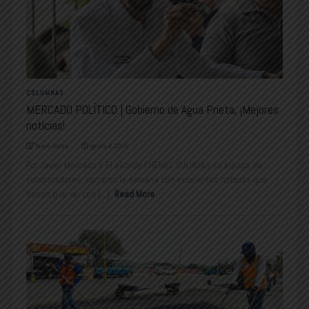
COLUMNAS
MERCADO POLÍTICO | Gobierno de Agua Prieta, ¡Mejores
noticias!
Nuevo Sonora
agosto 4, 2026
Por Javier Mercado V. El alcalde CHEMEL QUIJADA y su equipo de
colaboradores, cerraron la semana con excelentes noticias que
tienen que ver con [...]
Read More