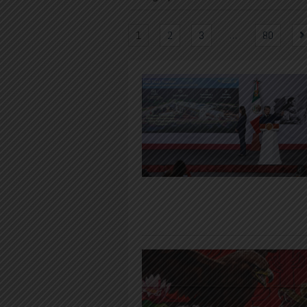
…
1
2
3
80