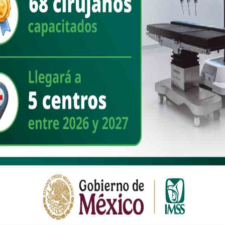
ESTATAL
“Nosotros nunca vamos a hacer
acuerdos con la delincuencia
organizada”: Presidenta Claudia
Sheinbaum
Nuevo Sonora
julio 7, 2026
“No se puede decir una cosa un día y después otra cuando
tiene que ver con una injerencia en México; por eso decimos:
¿quién miente?”, destacó s [...]
Read More
ESTATAL
Entre la aprobación y el desgaste,
los mejores y los peores alcaldes
en Sonora
Nuevo Sonora
julio 6, 2026