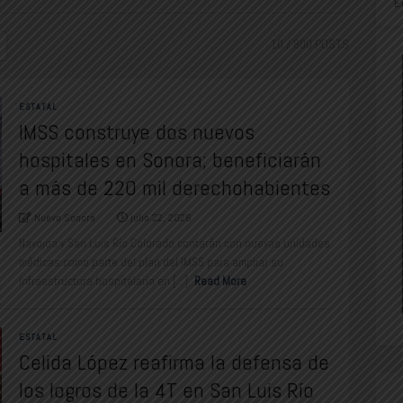
E
10
/ 800 POSTS
ESTATAL
IMSS construye dos nuevos
hospitales en Sonora; beneficiarán
a más de 220 mil derechohabientes
Nuevo Sonora
julio 22, 2026
Navojoa y San Luis Río Colorado contarán con nuevas unidades
médicas como parte del plan del IMSS para ampliar su
infraestructura hospitalaria en [...]
Read More
ESTATAL
Celida López reafirma la defensa de
los logros de la 4T en San Luis Río