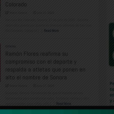
Colorado
Nuevo Sonora
julio 17, 2026
San Luis Río Colorado, Sonora; 17 de julio de 2026.- Durante
recorridos puerta por puerta en diversas colonias de San Luis
Río Colorado, Celida Ló [...]
Read More
ESTATAL
Ramón Flores reafirma su
compromiso con el deporte y
respalda a atletas que ponen en
alto el nombre de Sonora
Nuevo Sonora
julio 17, 2026
Guaymas, Sonora.-Convencido de que el deporte es una
herramienta para transformar vidas, fortalecer valores y abrir
oportunidades para niñas, niño [...]
Read More