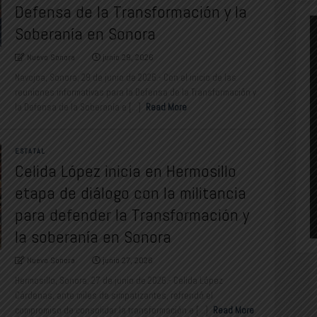
Defensa de la Transformación y la
Soberanía en Sonora
Nuevo Sonora
junio 29, 2026
Navojoa, Sonora; 29 de junio de 2026.- Con el inicio de las
reuniones informativas para la Defensa de la Transformación y
la Defensa de la Soberanía e [...]
Read More
ESTATAL
Celida López inicia en Hermosillo
etapa de diálogo con la militancia
para defender la Transformación y
la soberanía en Sonora
Nuevo Sonora
junio 27, 2026
Hermosillo, Sonora; 27 de junio de 2026.- Celida López
Cárdenas, ante miles de simpatizantes, refrendó el
compromiso de consolidar la transformación e [...]
Read More