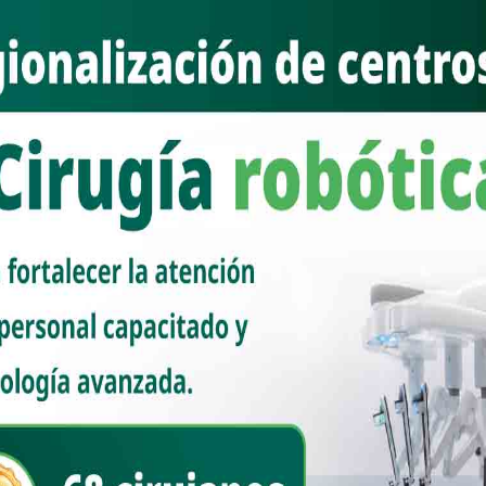
ESTATAL
“Ayudar a los que menos tienen, la
misión de la 4T”: Celida López
Nuevo Sonora
julio 16, 2026
Santa Ana, Sonora; 16 de julio de 2026.- La segunda etapa de
la Cuarta Transformación en Sonora se construirá con un
movimiento cercano a la gente [...]
Read More
ESTATAL
Reporta Sonora nivel más bajo de
homicidios durante junio de 2026
Nuevo Sonora
julio 14, 2026
El estado de Sonora registró su nivel más bajo de homicidios
dolosos durante junio de este año, al reportar un promedio
diario de 1.5 casos, infor [...]
Read More