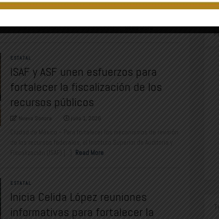
Las encuestas son una fotografía del momento, no una
sentencia definitiva sobre un gobierno. Sin embargo, cuando
distintos ejercicios demoscópicos coi [...]
Read More
P
ESTATAL
ISAF y ASF unen esfuerzos para
fortalecer la fiscalización de los
recursos públicos
Nuevo Sonora
julio 1, 2026
Ciudad de México.– Para fortalecer los mecanismos de revisión
de los recursos federales, el Instituto Superior de Auditoría y
Fiscalización (ISAF) [...]
Read More
ESTATAL
Inicia Celida López reuniones
T
informativas para fortalecer la