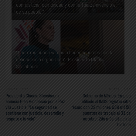
con justicia, con unidad y con la fuerza invencible
de su pueblo.”
“Nosotros nunca vamos a hacer acuerdos con la
delincuencia organizada”: Presidenta Claudia
Sheinbaum
Newer Post
Older Post
Presidenta Claudia Sheinbaum
Gobierno de México: Empleo
anuncia Plan Michoacán por la Paz
afiliado al IMSS registra cifra
y la Justicia; “La seguridad se
récord con 22 millones 639 mil 50
sostiene con justicia, desarrollo y
puestos de trabajo al 31 de
respeto a la vida”
octubre; 2da más alta en la
historia