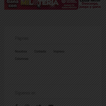
Páginas
Nosotros
Contacto
Impreso
Columnas
Síguenos en: