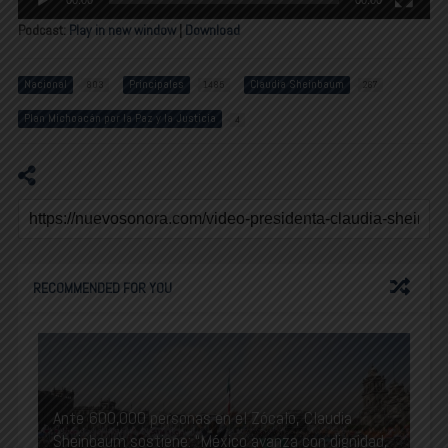
00:00
00:00
Podcast:
Play in new window
|
Download
Nacional
Principales
Claudia Sheinbaum
803
1485
267
Plan Michoacán por la Paz y la Justicia
4
RECOMMENDED FOR YOU
Ante 600,000 personas en el Zócalo, Claudia
Sheinbaum sostiene: “México avanza con dignidad,