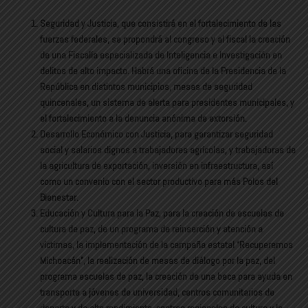
Seguridad y Justicia, que consistirá en el fortalecimiento de las
fuerzas federales, se propondrá al congreso y al fiscal la creación
de una Fiscalía especializada de Inteligencia e Investigación en
delitos de alto impacto. Habrá una oficina de la Presidencia de la
República en distintos municipios, mesas de seguridad
quincenales, un sistema de alerta para presidentes municipales, y
el fortalecimiento a la denuncia anónima de extorsión.
Desarrollo Económico con Justicia, para garantizar seguridad
social y salarios dignos a trabajadores agrícolas, y trabajadoras de
la agricultura de exportación, inversión en infraestructura, así
como un convenio con el sector productivo para más Polos del
Bienestar.
Educación y Cultura para la Paz, para la creación de escuelas de
cultura de paz, de un programa de reinserción y atención a
víctimas, la implementación de la campaña estatal “Recuperemos
Michoacán”, la realización de mesas de diálogo por la paz, del
programa escuelas de paz, la creación de una beca para ayuda en
transporte a jóvenes de universidad, centros comunitarios de
deporte y de alto rendimiento, centros regionales de cultura y la