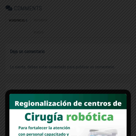
COMMENTS
FACEBOOK:
WORDPRESS:
0
DISQUS:
Deja un comentario
Lo siento, debes estar
conectado
para publicar un comentario.
Edición 1314