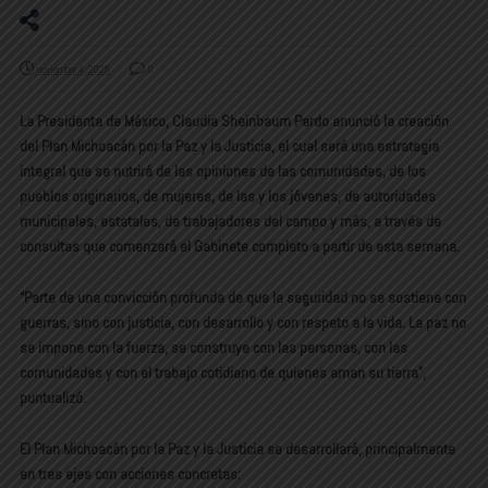
noviembre 4, 2025
0
La Presidenta de México, Claudia Sheinbaum Pardo anunció la creación
del Plan Michoacán por la Paz y la Justicia, el cual será una estrategia
integral que se nutrirá de las opiniones de las comunidades, de los
pueblos originarios, de mujeres, de las y los jóvenes, de autoridades
municipales, estatales, de trabajadores del campo y más, a través de
consultas que comenzará el Gabinete completo a partir de esta semana.
“Parte de una convicción profunda de que la seguridad no se sostiene con
guerras, sino con justicia, con desarrollo y con respeto a la vida. La paz no
se impone con la fuerza, se construye con las personas, con las
comunidades y con el trabajo cotidiano de quienes aman su tierra”,
puntualizó.
El Plan Michoacán por la Paz y la Justicia se desarrollará, principalmente
en tres ejes con acciones concretas: