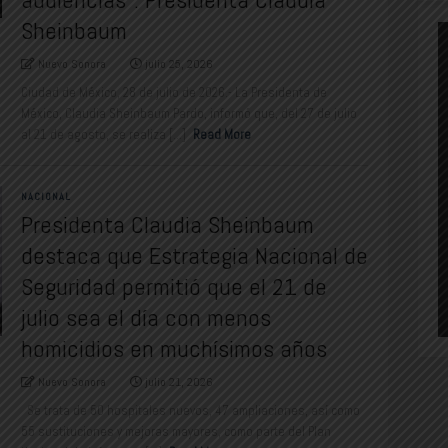
Sheinbaum
Nuevo Sonora
julio 25, 2026
Ciudad de México, 28 de julio de 2026.- La Presidenta de
México, Claudia Sheinbaum Pardo, informó que, del 27 de julio
al 21 de agosto, se realiza [...]
Read More
NACIONAL
Presidenta Claudia Sheinbaum
destaca que Estrategia Nacional de
Seguridad permitió que el 21 de
julio sea el día con menos
homicidios en muchísimos años
Nuevo Sonora
julio 21, 2026
Se trata de 50 hospitales nuevos, 47 ampliaciones, así como
55 sustituciones y mejoras mayores, como parte del Plan