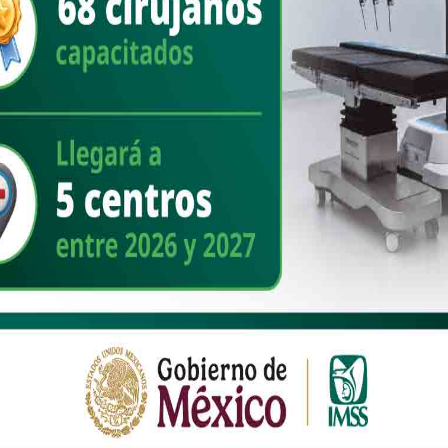
NACIONAL
“Estamos al rescate de la salud
pública”: Presidenta Claudia
Sheinbaum encabeza inicio de obra
de Hospital General Regional IMSS
Oaxaca y anuncia uno nuevo del
IMSS Bienestar
Nuevo Sonora
agosto 2, 2026
“Nuestra visión es que esas tres instituciones formen parte de
lo que llamamos el Servicio Universal de la Salud en México”,
agregó Recordó q [...]
Read More
NACIONAL
“Cuando México trabaja unido, no
hay desafío que no podamos