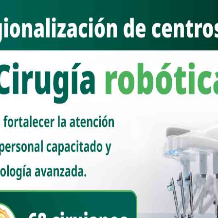
Ciudad de México.- En Palacio Nacional, recibí al secretario de
Estado del Vaticano, Pietro Parolin; abordamos temas como la
primera encíclica del [...]
Read More
NACIONAL
Presidenta Claudia Sheinbaum
presenta la Jornada Nacional de
Reforestación 2026; se realizará el
próximo domingo 9 de agosto y se
plantarán 6.6 millones de árboles y
plantas
Nuevo Sonora
agosto 5, 2026
“El objetivo es que esta Jornada sea todos los años, que no
solamente sea 2026, sino que a partir de ahora pongamos un
día al año donde todas y [...]
Read More