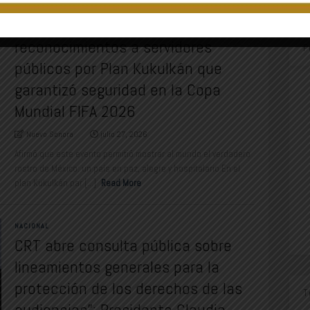
enfrentar”: Presidenta Claudia
Sheinbaum entrega
reconocimientos a servidores
P
públicos por Plan Kukulkán que
garantizó seguridad en la Copa
Mundial FIFA 2026
Nuevo Sonora
julio 27, 2026
Afirmó que este evento permitió mostrar al mundo el verdadero
rostro de México: un país en paz, alegre y hospitalario En el
plan Kukulkán par [...]
Read More
NACIONAL
CRT abre consulta pública sobre
lineamientos generales para la
protección de los derechos de las
T
audiencias”: Presidenta Claudia