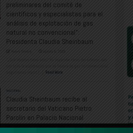
preliminares del comité de
científicos y especialistas para el
análisis de explotación de gas
natural no convencional”:
Presidenta Claudia Sheinbaum
Nuevo Sonora
agosto 6, 2026
“¿Qué objetivo tiene esto? No depender tanto del exterior, aún
con toda la explotación que se hiciera de gas no convencional,
seguiríamos import [...]
Read More
NACIONAL
Claudia Sheinbaum recibe al
secretario del Vaticano Pietro
Parolin en Palacio Nacional
Nuevo Sonora
agosto 5, 2026