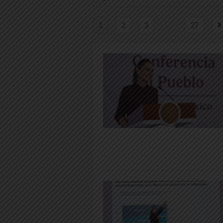
…
1
2
3
27