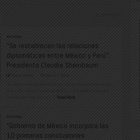
E
10
/ 267 POSTS
NACIONAL
“Se restablecen las relaciones
diplomáticas entre México y Perú”:
Presidenta Claudia Sheinbaum
Nuevo Sonora
agosto 7, 2026
“Es importante que México tenga relaciones diplomáticas con
el mundo”, señaló Ciudad de México.- La Presidenta Claudia
Sheinbaum Pardo anunci [...]
Read More
NACIONAL
“Gobierno de México incorpora las
10 primeras conclusiones