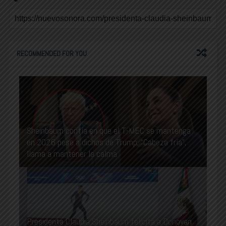
RECOMMENDED FOR YOU
Sheinbaum confía en que el T-MEC se mantenga
en 2026 pese a dichos de Trump: “Cabeza fría”,
llama a mantener la calma
Presidenta Claudia Sheinbaum felicita a Donovan