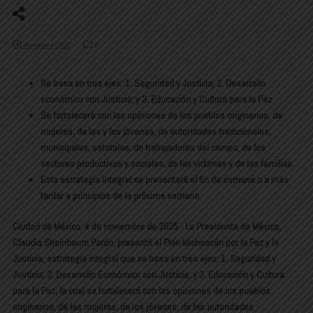
noviembre 4, 2025
0
Se basa en tres ejes: 1. Seguridad y Justicia; 2. Desarrollo
económico con Justicia; y 3. Educación y Cultura para la Paz
Se fortalecerá con las opiniones de los pueblos originarios, de
mujeres, de las y los jóvenes, de autoridades tradicionales,
municipales, estatales, de trabajadores del campo, de los
sectores productivos y sociales, de las víctimas y de las familias
Esta estrategia integral se presentará el fin de semana o a más
tardar a principios de la próxima semana
Ciudad de México, 4 de noviembre de 2025.- La Presidenta de México,
Claudia Sheinbaum Pardo, presentó el Plan Michoacán por la Paz y la
Justicia, estrategia integral que se basa en tres ejes: 1. Seguridad y
Justicia; 2. Desarrollo Económico con Justicia; y 3. Educación y Cultura
para la Paz; la cual se fortalecerá con las opiniones de los pueblos
originarios, de las mujeres, de los jóvenes, de las autoridades