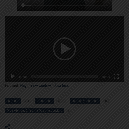
Reproductor
de
vídeo
00:00
00:00
Podcast:
Play in new window
|
Download
Nacional
Principales
Claudia Sheinbaum
796
1485
263
Plan Michoacán por la Paz y la Justicia
4