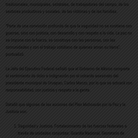
tradicionales, municipales, estatales, de trabajadores del campo, de los
sectores productivos y sociales, de las víctimas y de las familias.
“Parte de una convicción profunda de que la seguridad no se sostiene con
guerras, sino con justicia, con desarrollo y con respeto a la vida. La paz no
se impone con la fuerza, se construye con las personas, con las
comunidades y con el trabajo cotidiano de quienes aman su tierra”,
puntualizó.
La Jefa del Ejecutivo Federal señaló que el Gobierno de México comparte
el sentimiento de dolor e indignación por el cobarde asesinato del
presidente municipal de Uruapan, Carlos Manzo, por lo que se actuará con
responsabilidad, con justicia y respeto a la gente.
Detalló que algunas de las acciones del Plan Michoacán por la Paz y la
Justicia son:
Seguridad y Justicia. Fortalecimiento de las fuerzas federales a
través de unidades conjuntas: Guardia Nacional, Secretaría de