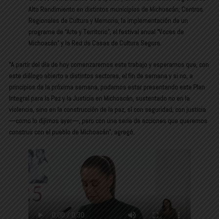
Alto Rendimiento en distintos municipios de Michoacán; Centros
Regionales de Cultura y Memoria; la implementación de un
programa de “Arte y Territorio”, el festival anual “Voces de
Michoacán” y la Red de Casas de Cultura Segura.
“A partir del día de hoy comenzaremos este trabajo y esperamos que, con
este diálogo abierto a distintos sectores, el fin de semana y si no, a
principios de la próxima semana, podamos estar presentando este Plan
Integral para la Paz y la Justicia en Michoacán, sustentado no en la
violencia, sino en la construcción de la paz, sí con seguridad, con justicia
—como lo dijimos ayer—, pero con una serie de acciones que queremos
construir con el pueblo de Michoacán”, agregó.