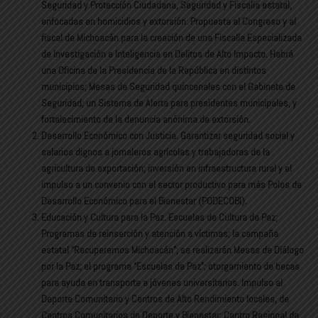
Seguridad y Protección Ciudadana, Seguridad y Fiscalía estatal,
enfocadas en homicidios y extorsión. Propuesta al Congreso y al
fiscal de Michoacán para la creación de una Fiscalía Especializada
de Investigación e Inteligencia en Delitos de Alto Impacto. Habrá
una Oficina de la Presidencia de la República en distintos
municipios; Mesas de Seguridad quincenales con el Gabinete de
Seguridad; un Sistema de Alerta para presidentes municipales, y
fortalecimiento de la denuncia anónima de extorsión.
Desarrollo Económico con Justicia. Garantizar seguridad social y
salarios dignos a jornaleros agrícolas y trabajadoras de la
agricultura de exportación; inversión en infraestructura rural y el
impulso a un convenio con el sector productivo para más Polos de
Desarrollo Económico para el Bienestar (PODECOBI).
Educación y Cultura para la Paz. Escuelas de Cultura de Paz;
Programas de reinserción y atención a víctimas; la campaña
estatal “Recuperemos Michoacán”; se realizarán Mesas de Diálogo
por la Paz; el programa “Escuelas de Paz”; otorgamiento de becas
para ayuda en transporte a jóvenes universitarios. Impulso al
Deporte Comunitario y Centros de Alto Rendimiento locales, de
Centros Comunitarios de Deporte y Bienestar; Centro Regional de