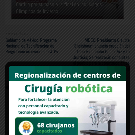
Carrillo por su pase a la final en los Juegos
Olímpicos de Invierno
Newer Post
Older Post
Gobierno de México: Programa
VIDEO: Presidenta Claudia
Nacional de Tecnificación de
Sheinbaum anuncia creación del
Riego tiene un avance del 40%
Plan Michoacán Por la Paz y La
Justicia; Se realizarán consultas
al pueblo para la construcción de
esta estrategia integral
COMMENTS
FACEBOOK:
WORDPRESS:
0
DISQUS:
Deja un comentario