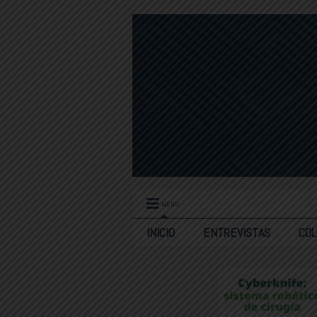
MENU
INICIO
ENTREVISTAS
CO