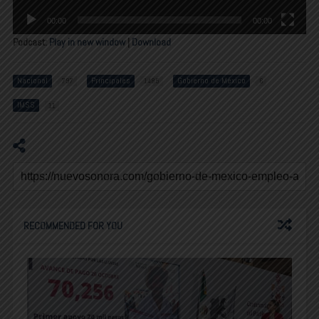
00:00
00:00
Podcast:
Play in new window
|
Download
Nacional
Principales
Gobierno de México
797
1485
6
IMSS
11
RECOMMENDED FOR YOU