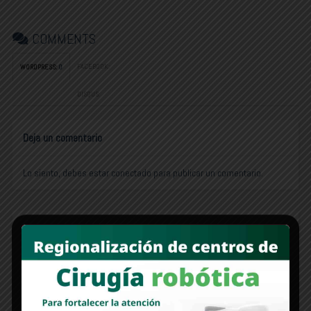
COMMENTS
FACEBOOK:
WORDPRESS:
0
DISQUS:
Deja un comentario
Lo siento, debes estar
conectado
para publicar un comentario.
Edición 1312