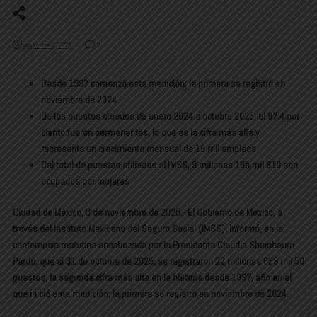
noviembre 3, 2025
0
Desde 1997 comenzó esta medición; la primera se registró en
noviembre de 2024
De los puestos creados de enero 2024 a octubre 2025, el 87.4 por
ciento fueron permanentes, lo que es la cifra más alta y
representa un crecimiento mensual de 18 mil empleos
Del total de puestos afiliados al IMSS, 9 millones 195 mil 810 son
ocupados por mujeres
Ciudad de México, 3 de noviembre de 2025.- El Gobierno de México, a
través del Instituto Mexicano del Seguro Social (IMSS), informó, en la
conferencia matutina encabezada por la Presidenta Claudia Sheinbaum
Pardo, que al 31 de octubre de 2025, se registraron 22 millones 639 mil 50
puestos, la segunda cifra más alta en la historia desde 1997, año en el
que inició esta medición; la primera se registró en noviembre de 2024.