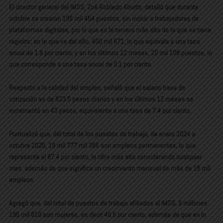
El director general del IMSS, Zoé Robledo Aburto, detalló que durante
octubre se crearon 198 mil 454 puestos, sin incluir a trabajadores de
plataformas digitales, por lo que es la tercera más alta de la que se tiene
registro; en lo que va del año, 400 mil 671, lo que equivale a una tasa
anual de 1.8 por ciento; y en los últimos 12 meses, 20 mil 108 puestos, lo
que corresponde a una tasa anual de 0.1 por ciento.
Respecto a la calidad del empleo, señaló que el salario base de
cotización es de 623.5 pesos diarios y en los últimos 12 meses se
incrementó en 43 pesos, equivalente a una tasa de 7.4 por ciento.
Puntualizó que, del total de los puestos de trabajo, de enero 2024 a
octubre 2025, 19 mil 777 mil 386 son empleos permanentes, lo que
representa el 87.4 por ciento, la cifra más alta considerando cualquier
mes, además de que significa un crecimiento mensual de más de 18 mil
empleos.
Agregó que, del total de puestos de trabajo afiliados al IMSS, 9 millones
195 mil 810 son mujeres, es decir 40.6 por ciento, además de que en lo