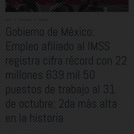
Home
Principales
Nacional
Gobierno de México:
Empleo afiliado al IMSS
registra cifra récord con 22
millones 639 mil 50
puestos de trabajo al 31
de octubre; 2da más alta
en la historia