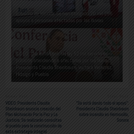
Gobierno de México: Se han otorgado 70 mil 256
apoyos a personas afectadas por las lluvias
VIDEO: “¡No están solos! Hay 52 mil servidores
públicos atendiendo a afectados por las lluvias”:
Presidenta Claudia Sheinbaum; visitará Veracruz,
Hidalgo y Puebla
Newer Post
Older Post
VIDEO: Presidenta Claudia
“Se está dando todo el apoyo”:
Sheinbaum anuncia creación del
Presidenta Claudia Sheinbaum
Plan Michoacán Por la Paz y La
sobre incendio en Hermosillo,
Justicia; Se realizarán consultas
Sonora
al pueblo para la construcción de
esta estrategia integral