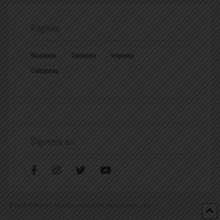
Páginas
Nosotros
Contacto
Impreso
Columnas
Síguenos en:
© 2025 Todos los derechos reservados. NuevoSonora.com