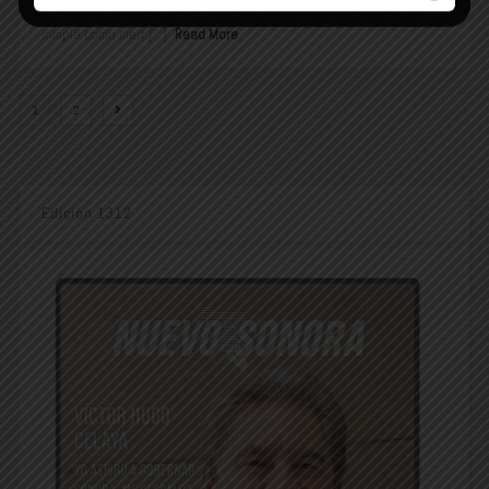
ni reclamar un lugar donde nunca te lo han dado. Esa frase, tan
simple como ciert [...]
Read More
1
2
Edición 1312