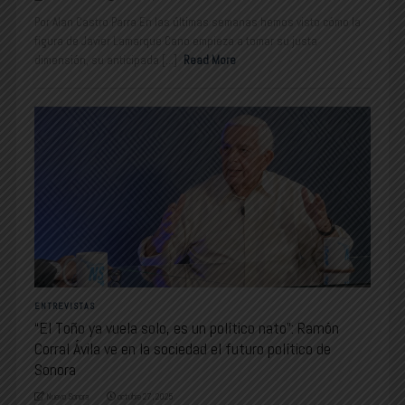
Por Alan Castro Parra En las últimas semanas hemos visto cómo la
figura de Javier Lamarque Cano empieza a tomar su justa
dimensión, su anticipada [...]
Read More
ENTREVISTAS
“El Toño ya vuela solo, es un político nato”: Ramón
Corral Ávila ve en la sociedad el futuro político de
Sonora
Nuevo Sonora
octubre 27, 2025