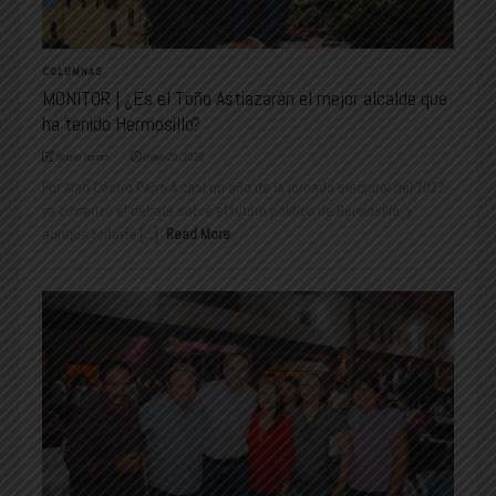
COLUMNAS
MONITOR | ¿Es el Toño Astiazarán el mejor alcalde que
ha tenido Hermosillo?
Nuevo Sonora
mayo 25, 2026
Por Alan Castro Parra A casi un año de la jornada electoral del 2027,
ya comenzó el debate sobre el futuro político de Hermosillo, y
aunque todavía [...]
Read More