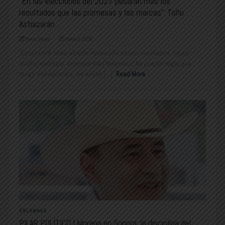
“En las elecciones del 2027 pesarán más los
resultados que las promesas y las marcas”: Toño
Astiazarán
Nuevo Sonora
febrero 2, 2026
“Continuaré como alcalde Hermosillo dando resultados, no por
mucho madrugar amanece más temprano” No puedo negar que
tengo aspiraciones, me encan [...]
Read More
COLUMNAS
PILAR POLÍTICO | Morena en Sonora: la disciplina del