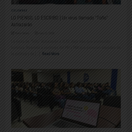
COLUMNAS
LO PIENSO, LO ESCRIBO | Un virus llamado “Toño”
Astiazarán
Nuevo Sonora
mayo 11, 2026
La visita de “Toño” Astiazarán a SLRC dejó más que promoción
turística. Reanimó a sectores del PRI y PAN que parecían alejados de
la política y de [...]
Read More