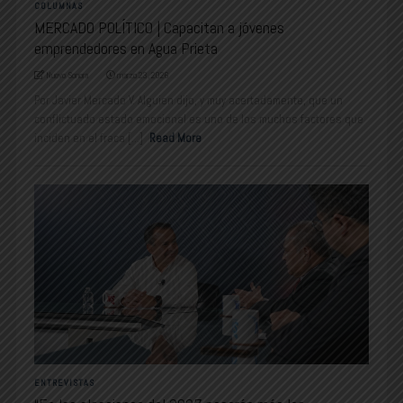
COLUMNAS
MERCADO POLÍTICO | Capacitan a jóvenes
emprendedores en Agua Prieta
Nuevo Sonora
marzo 23, 2026
Por Javier Mercado V. Alguien dijo, y muy acertadamente, que un
conflictuado estado emocional es uno de los muchos factores que
inciden en el fraca [...]
Read More
ENTREVISTAS