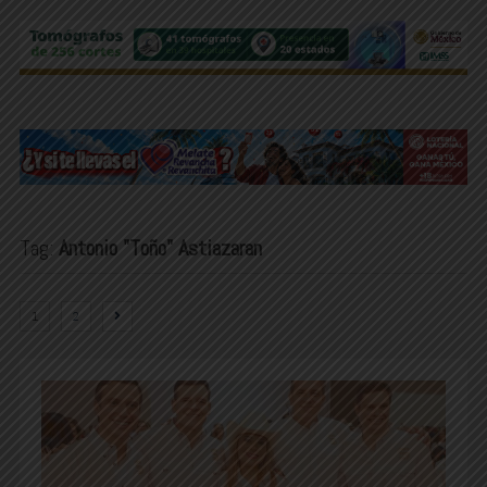
Tag:
Antonio "Toño" Astiazaran
1
2