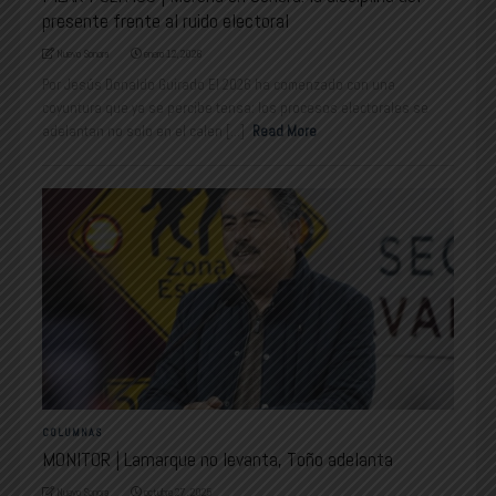
presente frente al ruido electoral
Nuevo Sonora
enero 12, 2026
Por Jesús Donaldo Guirado El 2026 ha comenzado con una
coyuntura que ya se percibe tensa: los procesos electorales se
adelantan no solo en el calen [...]
Read More
COLUMNAS
MONITOR | Lamarque no levanta, Toño adelanta
Nuevo Sonora
octubre 27, 2025