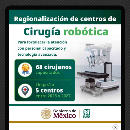
“Si los partidos están buscando forzar al Toño Astiazarán, se están
equivocando” “Sonora con Todo” demuestra que sí podemos
cambiar las cosas si [...]
Read More
COLUMNAS
MONITOR | Toño Astiazarán, un liderazgo que
trasciende las fronteras del partidismo
Nuevo Sonora
octubre 13, 2025
Por Alan Castro Parra No te puedes ir de donde nunca has estado,