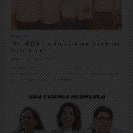
COLUMNAS
MONITOR | Además del Toño Astiazarán, ¿quién le hará
frente a Morena?
Nuevo Sonora
julio 6, 2026
Por Alan Castro Parra La semana pasada en Proyecto Puente
pusimos a debate el tema de quién además del Toño Astiazarán le
podría competir a Mor [...]
Read More