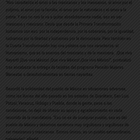
“Nos caracteriza el amor a las mexicanas y los mexicanos, el amor por el
prójimo, el amor por la familia, el amor por la naturaleza y el amor a la
patria. Y eso no nos lo va a quitar absolutamente nadie, eso es ser
mexicana y mexicano. Decía que desde la Primera Transformación
luchamos con eso: por la independencia, por la soberanía, por la igualdad,
luchamos por la libertad y luchamos por la democracia. Pero también en
la Cuarta Transformación hay una palabra que nos caracteriza: el
Humanismo, que es la esencia del mexicano y de la mexicana. ¡Que viva
Nayarit! ¡Que viva México! ¡Que viva México! ¡Que viva México!”, puntualizó
tras encabezar la entrega de tarjetas del programa Pensión Mujeres
Bienestar a derechohabientes en tierras nayaritas.
Recordó la solidaridad del pueblo de México en situaciones adversas,
como las lluvias del año pasado en los estados de Querétaro, San Luis
Potosí, Veracruz, Hidalgo y Puebla, donde la gente, pese a las
condiciones, no dejó de ofrecer su apoyo y agradecimiento en cada
recorrido de la mandataria. “Eso no es de cualquier pueblo, eso es del
pueblo de México y debemos sentirnos muy orgullosos y orgullosas de
ser mexicanos y mexicanas. Somos únicos, es un pueblo extraordinario,
trabajador”, añadió.