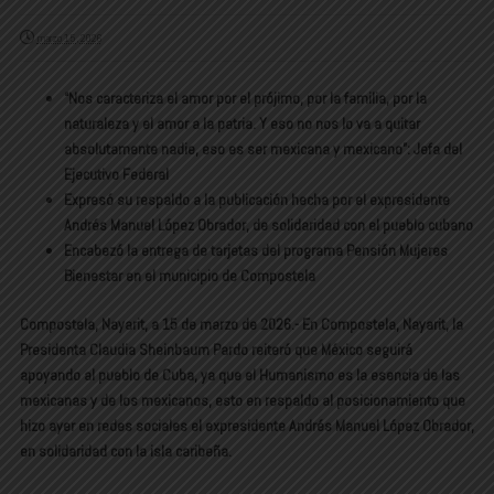
marzo 15, 2026
“Nos caracteriza el amor por el prójimo, por la familia, por la
naturaleza y el amor a la patria. Y eso no nos lo va a quitar
absolutamente nadie, eso es ser mexicana y mexicano”: Jefa del
Ejecutivo Federal
Expresó su respaldo a la publicación hecha por el expresidente
Andrés Manuel López Obrador, de solidaridad con el pueblo cubano
Encabezó la entrega de tarjetas del programa Pensión Mujeres
Bienestar en el municipio de Compostela
Compostela, Nayarit, a 15 de marzo de 2026.- En Compostela, Nayarit, la
Presidenta Claudia Sheinbaum Pardo reiteró que México seguirá
apoyando al pueblo de Cuba, ya que el Humanismo es la esencia de las
mexicanas y de los mexicanos, esto en respaldo al posicionamiento que
hizo ayer en redes sociales el expresidente Andrés Manuel López Obrador,
en solidaridad con la isla caribeña.