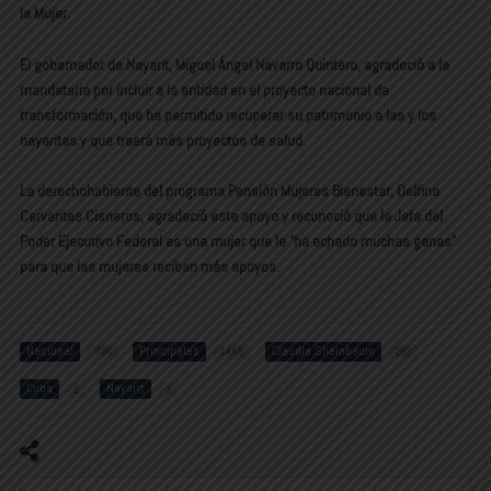
la Mujer.
El gobernador de Nayarit, Miguel Ángel Navarro Quintero, agradeció a la
mandataria por incluir a la entidad en el proyecto nacional de
transformación, que ha permitido recuperar su patrimonio a las y los
nayaritas y que traerá más proyectos de salud.
La derechohabiente del programa Pensión Mujeres Bienestar, Delfina
Cervantes Cisneros, agradeció este apoyo y reconoció que la Jefa del
Poder Ejecutivo Federal es una mujer que le “ha echado muchas ganas”
para que las mujeres reciban más apoyos.
Nacional
Principales
Claudia Sheinbaum
796
1485
263
Cuba
Nayarit
1
3