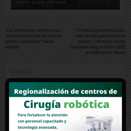
sexenio en una sola mesa
Newer Post
Older Post
“Los matrimonios colectivos son
“En México gobierna el pueblo,
una oportunidad para dar certeza
pero también gobernamos las
jurídica a las familias”: Marian
mujeres”: Presidenta Claudia
Martínez
Sheinbaum inaugura Centro LIBRE
en Ixtlán del Río, Nayarit
Edición 1312