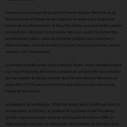
Destacó que la entrega del programa Pensión Mujeres Bienestar es un
reconocimiento al trabajo de las mujeres y se suma a dos programas
nuevos de su administración: la Beca Rita Cetina, que inició el año pasado
con alumnas y alumnos de secundaria, pero que a partir de septiembre
se extenderá a niñas y niños de primarias públicas para uniformes y
útiles escolares; además de Salud Casa por Casa para personas adultas
mayores y con discapacidad.
La secretaria de Bienestar, Ariadna Montiel Reyes, afirmó que México tiene
a la mejor Presidenta del mundo y destacó el cumplimiento de su palabra
con las mujeres de México a través de la Pensión Mujeres Bienestar, un
apoyo de 3 mil 100 pesos bimestrales que reconoce toda una vida de
trabajo de las mujeres.
La secretaria de las Mujeres, Citlalli Hernández Mora, resaltó que además
de este apoyo económico, el gobierno de la primera mujer Presidenta
también impulsa acciones como la construcción de Centros LIBRE en
cada municipio del país y la distribución de la Cartillas de Derechos para