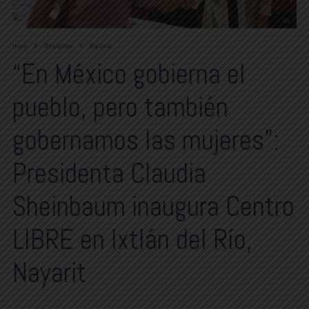
Home
Principales
Nacional
“En México gobierna el
pueblo, pero también
gobernamos las mujeres”:
Presidenta Claudia
Sheinbaum inaugura Centro
LIBRE en Ixtlán del Río,
Nayarit