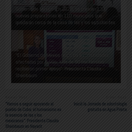
Gobierno de México: En 2026, se crearán 130
nuevas preparatorias en 110 municipios que
quedarán cerca de la casa de las y los estudiantes
“El Gobierno de México respalda a comunidades
afectadas por lluvias; Más de 90 mil familias
recibieron primer apoyo”: Presidenta Claudia
Sheinbaum
Newer Post
Older Post
“Vamos a seguir apoyando al
Inició la Jornada de odontología
pueblo de Cuba; el humanismo es
gratuita en Agua Prieta
la esencia de las y los
mexicanos”: Presidenta Claudia
Sheinbaum en Nayarit