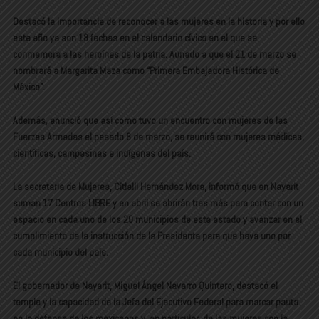
Destacó la importancia de reconocer a las mujeres en la historia y por ello
este año ya son 18 fechas en el calendario cívico en el que se
conmemora a las heroínas de la patria. Aunado a que el 21 de marzo se
nombrará a Margarita Maza como “Primera Embajadora Histórica de
México”.
Además, anunció que así como tuvo un encuentro con mujeres de las
Fuerzas Armadas el pasado 8 de marzo, se reunirá con mujeres médicas,
científicas, campesinas e indígenas del país.
La secretaria de Mujeres, Citlalli Hernández Mora, informó que en Nayarit
suman 17 Centros LIBRE y en abril se abrirán tres más para contar con un
espacio en cada uno de los 20 municipios de este estado y avanzar en el
cumplimiento de la instrucción de la Presidenta para que haya uno por
cada municipio del país.
El gobernador de Nayarit, Miguel Ángel Navarro Quintero, destacó el
temple y la capacidad de la Jefa del Ejecutivo Federal para marcar pauta
en la defensa de los mexicanos y, en particular, de las mujeres con la