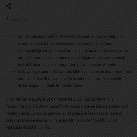
marzo 14, 2026
Señaló que los Centros LIBRE también son espacios donde se
construyen las Redes de Mujeres Tejedoras de la Patria
La Jefa del Ejecutivo Federal anunció que se reunirá con mujeres
médicas, científicas, campesinas e indígenas del país, como lo
hizo el 8 de marzo con integrantes de las Fuerzas Armadas
En Nayarit ya operan 17 Centros LIBRE y en abril se abren tres más
para cubrir los 20 municipios de la entidad, informó la secretaria
de las Mujeres, Citlalli Hernández Mora
Ixtlán del Río, Nayarit, a 14 de marzo de 2026.- Desde Nayarit, la
Presidenta Claudia Sheinbaum Pardo recordó que en México gobierna el
pueblo y las mujeres, ya que con su llegada a la Presidencia llegaron
todas, esto al encabezar la inauguración de un Centro LIBRE en el
municipio de Ixtlán del Río.