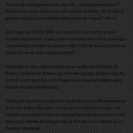
“Por eso dije que llegamos todas. Ayer dije: ‘¿Quién gobierna México?’
Porque luego andan diciendo que otros gobiernan México. No. En México
gobierna el pueblo, pero también gobernamos las mujeres”, afirmó.
Explicó que los Centros LIBRE son un espacio de encuentro para las
mujeres mexicanas en el que podrán recibir asesoría jurídica, psicológica
o simplemente participar en un curso, taller o club de lectura y la meta es
contar con uno en cada municipio del país.
Agregó que en estos espacios también se construyen las Redes de
Mujeres Tejedoras de la Patria, que sirve como grupos de apoyo para las
mujeres que lo necesiten y son vínculo con el Gobierno de México para
atender diversas problemáticas.
Señaló que otros de los programas impulsados por su administración es
la Pensión Mujeres Bienestar, que reconoce el trabajo en el hogar y de
cuidados que históricamente han realizado las mujeres y que no ha sido
reconocido. Además de entregar más de 25 millones de Cartillas de los
Derechos de la Mujer.