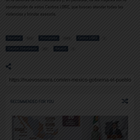
construcción de estos Centros LIBRE, que buscan atender todas las
violencias y brindar asesoría.
Nacional
Principales
Centro LIBRE
803
1485
1
Claudia Sheinbaum
Nayarit
267
3
RECOMMENDED FOR YOU