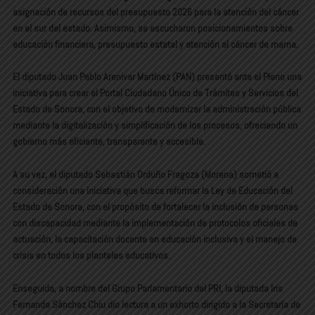
asignación de recursos del presupuesto 2026 para la atención del cáncer
en el sur del estado. Asimismo, se escucharon posicionamientos sobre
educación financiera, presupuesto estatal y atención al cáncer de mama.
El diputado Juan Pablo Arenivar Martínez (PAN) presentó ante el Pleno una
iniciativa para crear el Portal Ciudadano Único de Trámites y Servicios del
Estado de Sonora, con el objetivo de modernizar la administración pública
mediante la digitalización y simplificación de los procesos, ofreciendo un
gobierno más eficiente, transparente y accesible.
A su vez, el diputado Sebastián Orduño Fragoza (Morena) sometió a
consideración una iniciativa que busca reformar la Ley de Educación del
Estado de Sonora, con el propósito de fortalecer la inclusión de personas
con discapacidad mediante la implementación de protocolos oficiales de
actuación, la capacitación docente en educación inclusiva y el manejo de
crisis en todos los planteles educativos.
Enseguida, a nombre del Grupo Parlamentario del PRI, la diputada Iris
Fernanda Sánchez Chiu dio lectura a un exhorto dirigido a la Secretaría de