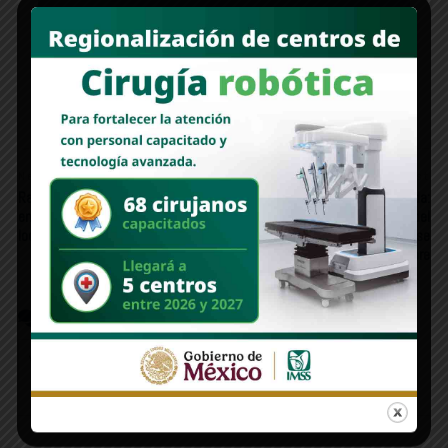
Vuelven a bloquear carretera integrantes de la
tribu yaqui
Newer Post
Older Post
Ramón Flores impulsa el deporte
Tren Interoceánico se consolida:
en Ures con apoyo a equipos
Línea K tiene un avance del
locales
87.68%; Primer tramo se
inaugurará en noviembre
COMMENTS
FACEBOOK:
WORDPRESS:
0
DISQUS: