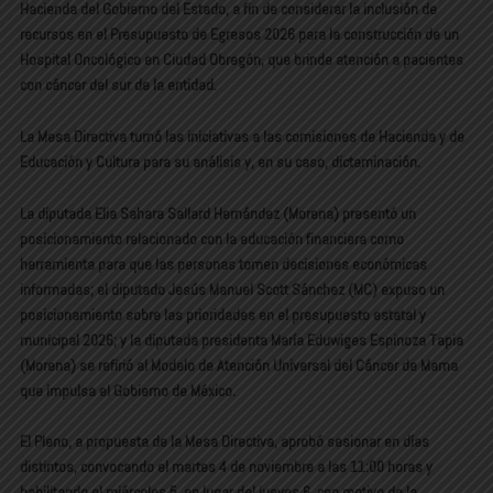
Hacienda del Gobierno del Estado, a fin de considerar la inclusión de
recursos en el Presupuesto de Egresos 2026 para la construcción de un
Hospital Oncológico en Ciudad Obregón, que brinde atención a pacientes
con cáncer del sur de la entidad.
La Mesa Directiva turnó las iniciativas a las comisiones de Hacienda y de
Educación y Cultura para su análisis y, en su caso, dictaminación.
La diputada Elia Sahara Sallard Hernández (Morena) presentó un
posicionamiento relacionado con la educación financiera como
herramienta para que las personas tomen decisiones económicas
informadas; el diputado Jesús Manuel Scott Sánchez (MC) expuso un
posicionamiento sobre las prioridades en el presupuesto estatal y
municipal 2026; y la diputada presidenta María Eduwiges Espinoza Tapia
(Morena) se refirió al Modelo de Atención Universal del Cáncer de Mama
que impulsa el Gobierno de México.
El Pleno, a propuesta de la Mesa Directiva, aprobó sesionar en días
distintos, convocando el martes 4 de noviembre a las 11:00 horas y
habilitando el miércoles 5, en lugar del jueves 6, con motivo de la