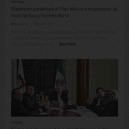
NACIONAL
Sheinbaum presentará el Plan México a empresarios de
manufactura y frontera Norte
Nuevo Sonora
enero 10, 2025
CIUDAD DE MÉXICO. La presidenta Claudia Sheinbaum Pardo anunció
que el próximo lunes presentará el Plan México, un ambicioso
proyecto enfocado en fort [...]
Read More
ESTATAL