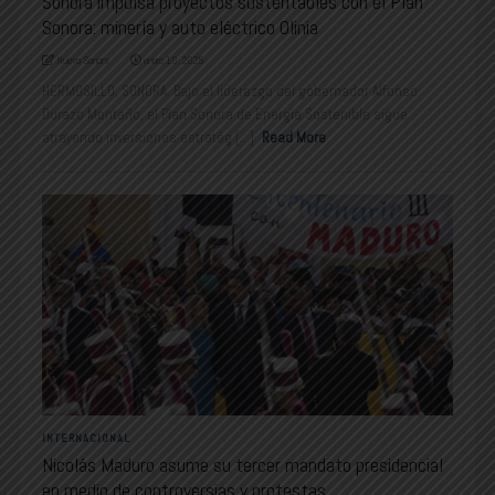
Sonora impulsa proyectos sustentables con el Plan
Sonora: minería y auto eléctrico Olinia
Nuevo Sonora
enero 10, 2025
HERMOSILLO, SONORA. Bajo el liderazgo del gobernador Alfonso
Durazo Montaño, el Plan Sonora de Energía Sostenible sigue
atrayendo inversiones estratég [...]
Read More
INTERNACIONAL
Nicolás Maduro asume su tercer mandato presidencial
en medio de controversias y protestas