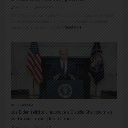
Nuevo Sonora
enero 10, 2025
CARACAS, VENEZUELA. Nicolás Maduro juró hoy como presidente de
Venezuela para un tercer mandato que extenderá su gobierno
hasta 2031, en un acto marca [...]
Read More
INTERNACIONAL
Joe Biden felicita y reconoce a Claudia Sheinbaum en
declaración oficial | Internacional
Nuevo Sonora
junio 3, 2024