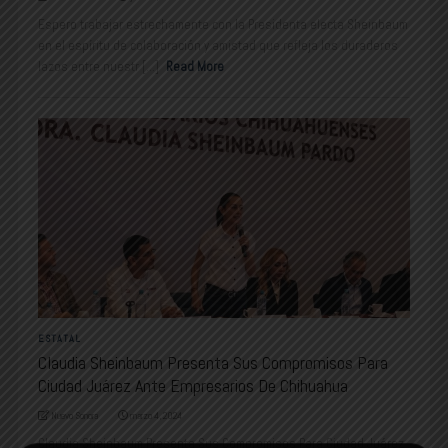
Espero trabajar estrechamente con la Presidenta electa Sheinbaum
en el espíritu de colaboración y amistad que refleja los duraderos
lazos entre nuestr [...]
Read More
ESTATAL
Claudia Sheinbaum Presenta Sus Compromisos Para
Ciudad Juárez Ante Empresarios De Chihuahua
Nuevo Sonora
marzo 4, 2024
Claudia Sheinbaum Presenta Sus Compromisos Para Ciudad Juárez