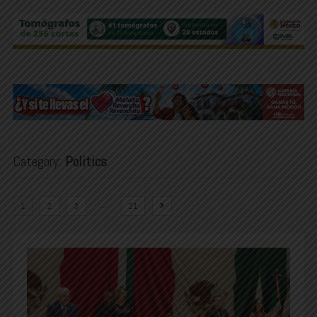
Category:
Politics
…
1
2
3
21