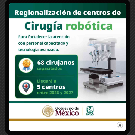
Ante Empresarios De Chihuahua •Ante los empresarios de todo lo
largo y ancho de Chi [...]
Read More
COLUMNAS
Continuidad | Monitor por Alan Castro Parra
Nuevo Sonora
junio 23, 2023
Continuidad A una semana de haber arrancado oficialmente los
recorridos de las “corcholatas” por el interior del país, el común
denominador en las [...]
Read More