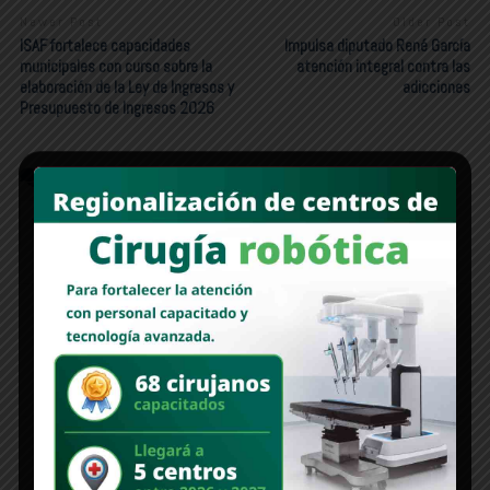
Newer Post
Older Post
ISAF fortalece capacidades
Impulsa diputado René García
municipales con curso sobre la
atención integral contra las
elaboración de la Ley de Ingresos y
adicciones
Presupuesto de Ingresos 2026
COMMENTS
FACEBOOK:
WORDPRESS:
0
DISQUS:
Deja un comentario
Lo siento, debes estar
conectado
para publicar un comentario.
Edición 1312