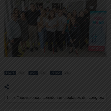
Estatal
Local
Politics
800
187
207