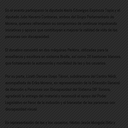
En el evento participaron la diputada María Eduwiges Espinoza Tapia y el
diputado Julio Navarro Contreras, ambos del Grupo Parlamentario de
Morena, quienes refrendaron su compromiso de continuar impulsando
iniciativas y apoyos que contribuyan a mejorar la calidad de vida de las
personas con discapacidad.
El donativo consistió en dos máquinas Perkins, utilizadas para la
enseñanza y escritura en sistema Braille, así como 20 bastones blancos,
que fortalecerán la autonomía y movilidad de las y los usuarios.
Por su parte, Lizeth Denise Ocejo Tánori, subdirectora del Centro Néidi,
acompañada de Erika Moreno, en representación de la Dirección General
de Atención a Personas con Discapacidad del Sistema DIF Sonora,
agradeció la entrega del material y reconoció el apoyo del Poder
Legislativo en favor de la inclusión y el bienestar de las personas con
discapacidad visual.
En representación de las y los usuarios, Héctor Jesús Munguía Ortiz y