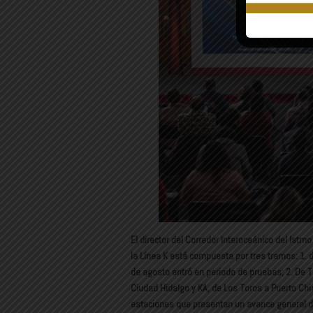
El director del Corredor Interoceánico del Istm
la Línea K está compuesta por tres tramos: 1. 
de agosto entró en periodo de pruebas; 2. De To
Ciudad Hidalgo y KA, de Los Toros a Puerto Chi
estaciones que presentan un avance general del