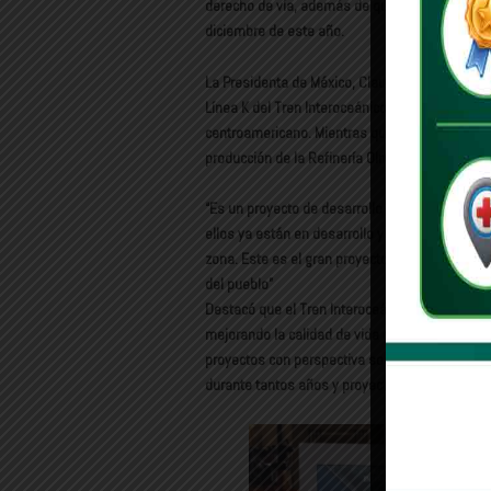
derecho de vía, además de que se construye el
diciembre de este año.
La Presidenta de México, Claudia Sheinbaum Pa
Línea K del Tren Interoceánico y se avanza con
centroamericano. Mientras que el tramo Roberto
producción de la Refinería Olmeca al sureste de
“Es un proyecto de desarrollo regional muy impo
ellos ya están en desarrollo y los demás están 
zona. Este es el gran proyecto del ferrocarril 
del pueblo”
Destacó que el Tren Interoceánico, el cual ya f
mejorando la calidad de vida de las comunidade
proyectos con perspectiva social, proyectos co
durante tantos años y proyectos que incorpora