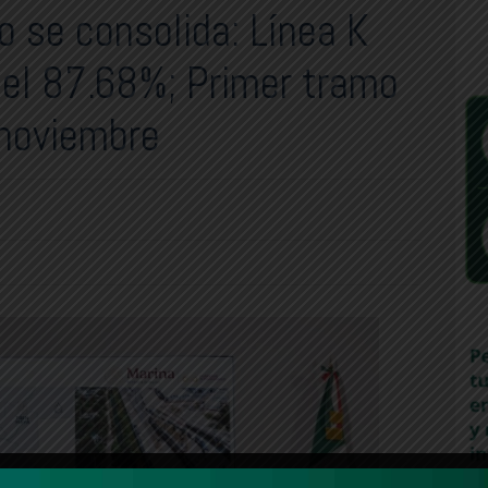
o se consolida: Línea K
del 87.68%; Primer tramo
 noviembre