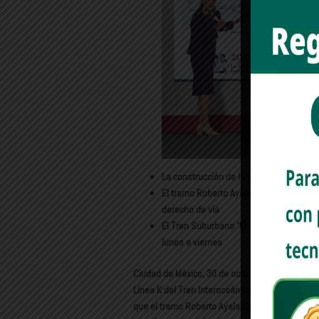
La construcción de la Línea K concluirá
El tramo Roberto Ayala-Dos Bocas de la L
derecho de vía
El Tren Suburbano “El Tehuanito” entrar
lunes a viernes
Ciudad de México, 30 de octubre de 2025.- El Go
Línea K del Tren Interoceánico tiene un avance 
que el tramo Roberto Ayala-Dos Bocas de la Lín