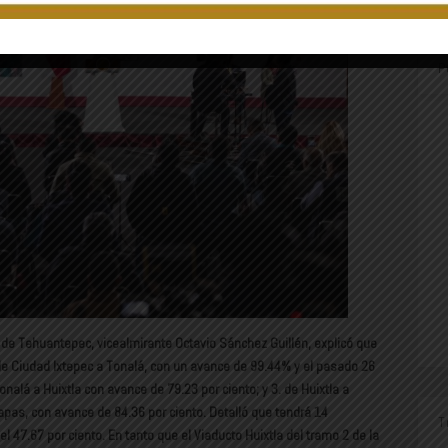
P
o de Tehuantepec, vicealmirante Octavio Sánchez Guillén, explicó que
de Ciudad Ixtepec a Tonalá, con un avance de 99.44% y el pasado 26
nalá a Huixtla con avance de 79.23 por ciento; y 3. de Huixtla a
apas, con avance de 84.36 por ciento. Detalló que tendrá 14
T
 47.67 por ciento. En tanto que el Viaducto Huixtla del tramo 2 de la