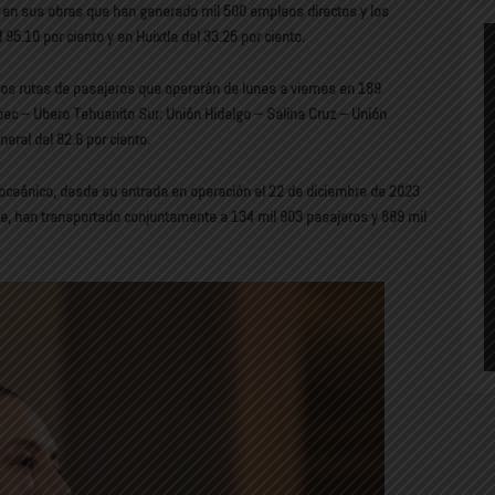
o en sus obras que han generado mil 500 empleos directos y los
95.10 por ciento y en Huixtla del 33.25 por ciento.
dos rutas de pasajeros que operarán de lunes a viernes en 189
pec – Ubero Tehuanito Sur: Unión Hidalgo – Salina Cruz – Unión
eral del 82.6 por ciento.
eroceánico, desde su entrada en operación el 22 de diciembre de 2023
e, han transportado conjuntamente a 134 mil 903 pasajeros y 889 mil