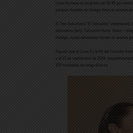
Línea Ka tiene un progreso del 99.95 por cient
parques lineales en Arriaga tiene un avance del 
El Tren Suburbano “El Tehuanito” establecerá 
kilómetros (km): Tehuanito Norte: Ubero – Ixte
Hidalgo, cuyas estaciones tienen un avance gen
Expuso que la Línea Z y la FA del Corredor Int
y el 13 de septiembre de 2024, respectivament
920 toneladas de carga diversa.