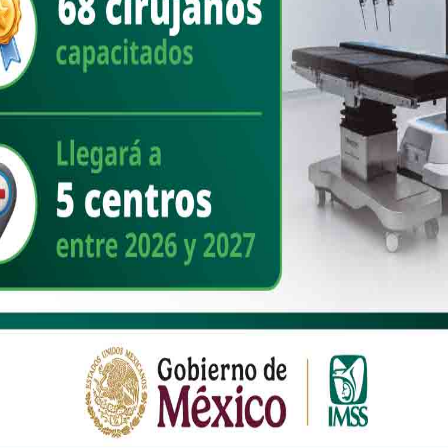
 Tren Suburbano “El Tehuanito”, que entrará en operaciones en
rdo, resaltó que en noviembre se inaugura el primer tramo de la
 el Gobierno de Guatemala para que dicha línea llegue al país
 Ayala–Dos Bocas de la Línea FA permitirá llevar parte de la
l país.
rtante y aquí hay en todo el corredor 14 Polos del Bienestar: seis de
en licitación. Y ya hay muchísimo interés en poder invertir en esta
Interoceánico”, puntualizó en la conferencia matutina “Las mañaneras
ue utilizado para el paso de automóviles, genera desarrollo integral
s impulsando la inversión en las localidades cercanas al tren. “Son
n perspectiva de desarrollo económico para el sur sureste, olvidado
n a las comunidades”, agregó.