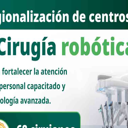
 en junio del 2026; estaciones presentan un avance general de 47.67%
ínea FA tiene un avance del 44.28 por ciento en la liberación del
á en operaciones en diciembre de este año y brindará servicio de
bierno de México, a través de la Secretaría de Marina, informó que la
general del 87.68 por ciento y concluirá en junio de 2026; mientras
ea FA presenta un avance del 44.28 por ciento en la liberación del