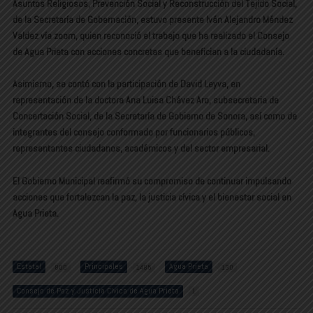
Asuntos Religiosos, Prevención Social y Reconstrucción del Tejido Social,
de la Secretaría de Gobernación, estuvo presente Iván Alejandro Méndez
Valdez vía zoom, quien reconoció el trabajo que ha realizado el Consejo
de Agua Prieta con acciones concretas que benefician a la ciudadanía.
Asimismo, se contó con la participación de David Leyva, en
representación de la doctora Ana Luisa Chávez Aro, subsecretaria de
Concertación Social, de la Secretaría de Gobierno de Sonora, así como de
integrantes del consejo conformado por funcionarios públicos,
representantes ciudadanos, académicos y del sector empresarial.
El Gobierno Municipal reafirmó su compromiso de continuar impulsando
acciones que fortalezcan la paz, la justicia cívica y el bienestar social en
Agua Prieta.
Estatal
Principales
Agua Prieta
800
1485
130
Consejo de Paz y Justicia Cívica de Agua Prieta
1