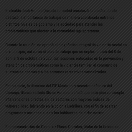
El alcalde José Manuel Quijada Lamadrid encabezó la sesión, donde
destacó la importancia de trabajar de manera coordinada entre los
distintos niveles de gobierno y la sociedad para atender las
problemáticas que afectan a la comunidad aguapretense.
Durante la reunión, se aprobó el diagnóstico integral de violencia social en
el municipio, así como el plan de trabajo que se implementará del 6 de
abril al 9 de octubre de 2026, con acciones enfocadas en la prevención y
atención de problemáticas como la violencia familiar, el consumo de
sustancias nocivas y a los entornos recreativos vandalizados.
Por su parte, la directora del DIF Municipal y secretaria técnica del
Consejo, Blanca Esthela Olivas Morales, señaló que este plan contempla
intervenciones directas en los sectores con mayores índices de
vulnerabilidad, iniciando en la colonia Ladrillera, con el fin de acercar
programas y acciones a las y los habitantes de dicho sector.
En representación de Clara Luz Flores Carrales, titular de la Unidad de