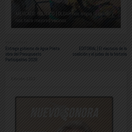
MERCADO POLÍTICO | OLDAP nos limpia la ciudad y
nos hace mejores vecinos
Newer Post
Older Post
Entrega gobierno de Agua Prieta
EDITORIAL | El viacrucis de la
obra del Presupuesto
coalición y el judas de la historia
Participativo 2026
Edición 1312