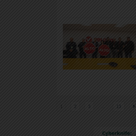
…
1
2
3
13