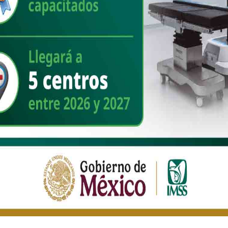
estatal de box de la Liga SNEBA
Amateur
Nuevo Sonora
junio 26, 2026
Agua Prieta, Sonora; 26 de junio de 2026.– Con la participación
de pugilistas provenientes de distintos municipios de Sonora,
dio inicio en Agua Priet [...]
Read More
ESTATAL
Gobierno de Agua Prieta reconoce a
la Escuela Josefa Ortiz de
Domínguez como patrimonio
histórico de la ciudad
Nuevo Sonora
junio 25, 2026
Agua Prieta, Sonora; 25 de junio de 2026.– Como parte de las
acciones para preservar la historia e identidad de Agua Prieta,
el Gobierno Municipal, a [...]
Read More