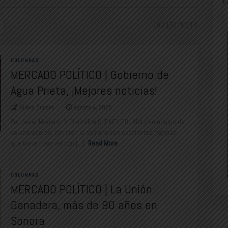
E
10
/ 130 POSTS
COLUMNAS
MERCADO POLÍTICO | Gobierno de
Agua Prieta, ¡Mejores noticias!
Nuevo Sonora
agosto 4, 2026
Por Javier Mercado V. El alcalde CHEMEL QUIJADA y su equipo de
colaboradores, cerraron la semana con excelentes noticias
que tienen que ver con [...]
Read More
COLUMNAS
MERCADO POLÍTICO | La Unión
Ganadera, más de 90 años en
Sonora