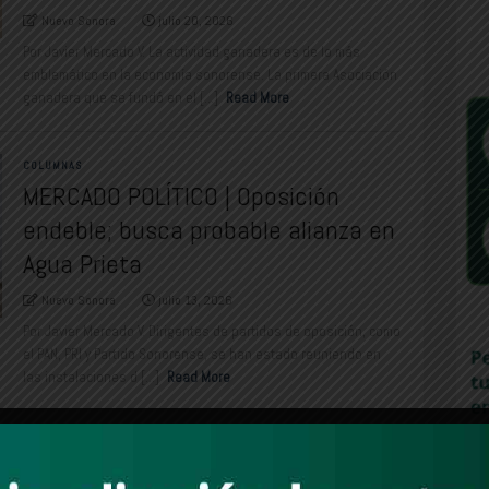
Nuevo Sonora
julio 20, 2026
Por Javier Mercado V. La actividad ganadera es de lo más
emblemático en la economía sonorense. La primera Asociación
ganadera que se fundó en el [...]
Read More
COLUMNAS
MERCADO POLÍTICO | Oposición
endeble; busca probable alianza en
Agua Prieta
Nuevo Sonora
julio 13, 2026
Por Javier Mercado V. Dirigentes de partidos de oposición, como
el PAN, PRI y Partido Sonorense, se han estado reuniendo en
las instalaciones d [...]
Read More
COLUMNAS
MERCADO POLÍTICO | Carlos Batista,