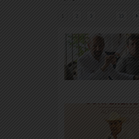
…
1
2
3
13