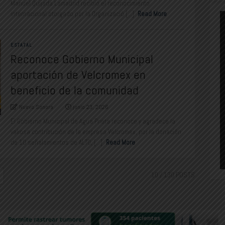
Manuel Quijada Lamadrid recibió el reconocimiento
internacional otorgado por la Organizació [...]
Read More
ESTATAL
Reconoce Gobierno Municipal
aportación de Velcromex en
beneficio de la comunidad
Nuevo Sonora
junio 23, 2026
El Gobierno Municipal de Agua Prieta reconoce y agradece la
valiosa contribución de la empresa Velcromex, por la donación
de 10 señalamientos de ALTO, [...]
Read More
10
/ 130 POSTS