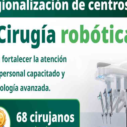
peor termina quien mal inicia
Nuevo Sonora
julio 6, 2026
Por Javier Mercado V. Presumir, de manera por demás
ostensible, su registro como aspirante a la candidatura del PAN
a la alcaldía de Agua Prieta, ¡ [...]
Read More
COLUMNAS
MERCADO POLÍTICO | Nacozari, se
asoma una nueva alternancia
Nuevo Sonora
junio 29, 2026
Por Javier Mercado V. Convencidos de que un GOBIERNO
INDEPENDIENTE, representado en dos ocasiones seguidas por
PEDRO MORGHEN, no ha sido capaz [...]
Read More
ESTATAL
Agua Prieta es sede del evento