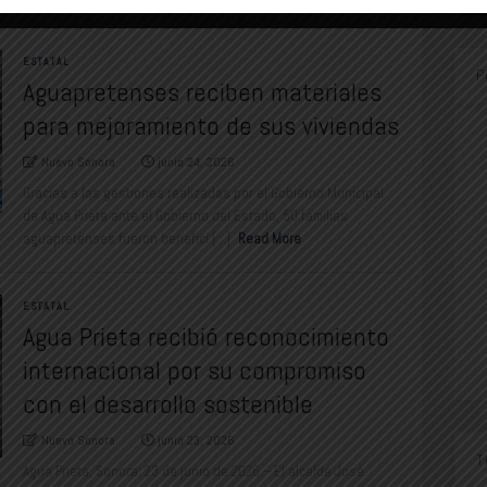
ESTATAL
P
Aguapretenses reciben materiales
para mejoramiento de sus viviendas
Nuevo Sonora
junio 24, 2026
Gracias a las gestiones realizadas por el Gobierno Municipal
de Agua Prieta ante el Gobierno del Estado, 50 familias
aguapretenses fueron benefici [...]
Read More
ESTATAL
Agua Prieta recibió reconocimiento
internacional por su compromiso
con el desarrollo sostenible
Nuevo Sonora
junio 23, 2026
T
Agua Prieta, Sonora; 23 de junio de 2026.– El alcalde José