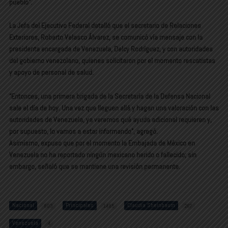
pueblo”.
La Jefa del Ejecutivo Federal detalló que el secretario de Relaciones
Exteriores, Roberto Velasco Álvarez, se comunicó vía mensaje con la
presidenta encargada de Venezuela, Delcy Rodríguez, y con autoridades
del gobierno venezolano, quienes solicitaron por el momento rescatistas
y apoyo de personal de salud.
“Entonces, una primera brigada de la Secretaría de la Defensa Nacional
sale el día de hoy. Una vez que lleguen allá y hagan una valoración con las
autoridades de Venezuela, ya veremos qué ayuda adicional requieren y,
por supuesto, lo vamos a estar informando”, agregó.
Asimismo, expuso que por el momento la Embajada de México en
Venezuela no ha reportado ningún mexicano herido o fallecido; sin
embargo, señaló que se mantiene una revisión permanente.
Nacional
Principales
Claudia Sheinbaum
803
1485
267
Venezuela
4