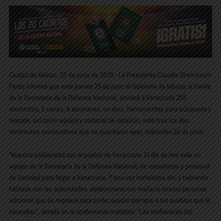
Ciudad de México, 25 de junio de 2026.- La Presidenta Claudia Sheinbaum
Pardo informó que este jueves 25 de junio el Gobierno de México, a través
de la Secretaría de la Defensa Nacional, enviará a Venezuela 250
elementos, 5 canes, 4 aeronaves, un dron, herramientas para búsqueda y
rescate, así como equipo y material de curación, esto tras los dos
terremotos consecutivos que se suscitaron ayer, miércoles 24 de junio.
“Nuestra solidaridad con el pueblo de Venezuela. El día de hoy sale un
equipo de la Secretaría de la Defensa Nacional, de rescatistas y personal
de Sanidad para llegar a Venezuela. Y una vez instalados ahí, y habiendo
hablado con las autoridades, determinaremos mañana mismo personal
adicional que se requiera para poder ayudar siempre a los pueblos que lo
necesitan”, detalló en la conferencia matutina: “Las mañaneras del