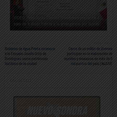
VIDEO: Presidenta Claudia Sheinbaum presenta 4
ejes de trabajo frente a la emergencia por lluvias
Newer Post
Older Post
Gobierno de Agua Prieta reconoce
Cerca de un millón de jóvenes
a la Escuela Josefa Ortiz de
participan en la elaboración de
Domínguez como patrimonio
murales y mosaicos en más de 5
histórico de la ciudad
mil puntos del país | IMJUVE
Edición 1312