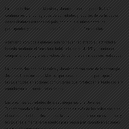
La Jornada Nacional de Murales y Mosaicos liderada por el IMJUVE
continúa recibiéndo registros de actividades y reportes de participación
desde distintos estados del país, por lo que el número total de
participantes y sedes se precisará durante los próximos días.
Asimismo, convoca a quienes aún no hayan registrado su actividad a
hacerlo mediante el formulario habilitado por el IMJUVE y a continuar
compartiendo fotografías y videos de los murales y mosaicos realizados.
La Jornada Nacional de Murales y Mosaicos forma parte de la estrategia
Jóvenes Transformando México, que busca impulsar la participación de
las juventudes en acciones comunitarias que fortalezcan el tejido social y
contribuyan a la construcción de paz.
Las próximas actividades de la estrategia nacional Jóvenes
Transformando México serán anunciadas a través de las redes sociales
oficiales del Instituto Mexicano de la Juventud, por lo que se invita a las y
los jóvenes a mantenerse atentos para seguir participando en acciones
que transformen sus comunidades.