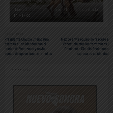
Nuevo dinosaurio similar a avestruz es encontrado
en México
Newer Post
Older Post
Presidenta Claudia Sheinbaum
México envía equipo de rescate a
expresa su solidaridad con el
Venezuela tras los terremotos |
pueblo de Venezuela y envía
Presidenta Claudia Sheinbaum
equipo de apoyo tras terremotos
expresa su solidaridad
Edición 1312