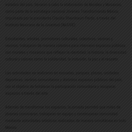
estados del país, llevaron a cabo la elaboración de Murales y Mosaicos,
como parte de la estrategia nacional Jóvenes Transformando México,
impulsada por la presidenta Claudia Sheinbaum Pardo, a través del
Instituto Mexicano de la Juventud (IMJUVE).
Estudiantes, artistas, promotores culturales, colectivos, vecinas y
vecinos, trabajaron de manera colectiva para intervenir espacios públicos
con murales y mosaicos que reflejan la identidad, la historia, la diversidad
cultural y valores como la solidaridad, la inclusión, la paz y el respeto.
Las actividades se realizaron en escuelas, parques, plazas, unidades
deportivas, centros comunitarios y distintos espacios públicos del país,
con el objetivo de fortalecer la participación comunitaria y recuperar
espacios a través del arte.
Además de transformar los espacios, la jornada permitió que miles de
jóvenes convivieran, trabajaran en equipo y construyeran comunidad
mediante actividades artísticas realizadas de manera simultánea en todo
México.