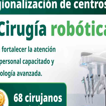
ltos funcionarios del INE, Tribunales y órganos electorales no
 Senado se reducirá su gasto a un 15% y la revocación del mandato
erno
 de instituciones y procedimientos electorales y en la Ley general de
rdo, informó que, este martes 17 de marzo, enviará al Senado de la
l que tiene como objetivo disminuir privilegios al reducir el número de
presupuestal en los congresos locales y que consejeros, magistrados
nos electorales no ganen más que la Jefa del Ejecutivo Federal,
lo a solicitar la revocación de mandato.
 es indispensable que no se gaste tanto en los procesos electorales
s plurinominales que hay que seguir insistiendo, claro, no se pudo esa
e dejar de decirlo”, señaló.
ia Sheinbaum
Plan B
Reforma Electoral
263
4
5