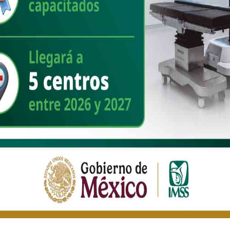
na
s con
bre
Inauguración del Hospital Materno
enta
Infantil del IMSS Bienestar en
Coatzacoalcos
Older Post
o de la
Contratación de más de 14 mil médicas y médicos