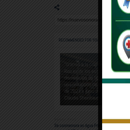
RECOMMENDED FOR YOU
“Gracias a la coordinación, Quinta
Roo es de los estados con mayor
disminución de homicidios doloso
una reducción de 85% de septiem
de 2024 a junio de 2026”: Presid
Claudia Sheinbaum
Newer Post
Se conmemora en Agua Prieta el 69 aniversari