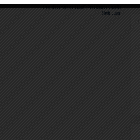
especialistas este año es histórica; “Fortalece los
tres sistemas de salud”: Presidenta Claudia
Sheinbaum
P
T