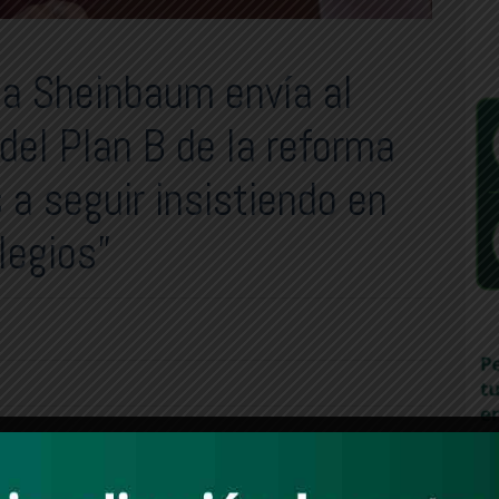
ia Sheinbaum envía al
 del Plan B de la reforma
 a seguir insistiendo en
ilegios”
ndo que es indispensable que no se gaste tanto en los procesos
, señaló
o de regidurías desde siete a un máximo de 15; el tope presupuestal