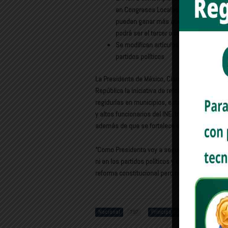
en Congresos Locales es de 0.70%; los a
pueden ganar más que la Presidenta; el
podrá ser el tercer o cuarto año de gobi
Se modifican artículos en la Ley general
partidos políticos
La Presidenta de México, Claudia Sheinbaum Pa
República la iniciativa de reforma constituciona
regidurías en municipios, establecer un tope 
y altos funcionarios del INE, tribunales y órga
además de que se fortalece el derecho del pueb
“Como Presidenta voy a seguir insistiendo que
ni en los partidos políticos y en el tema de lo
reforma constitucional pero no por eso uno pued
Nacional
Principales
Claud
797
1485