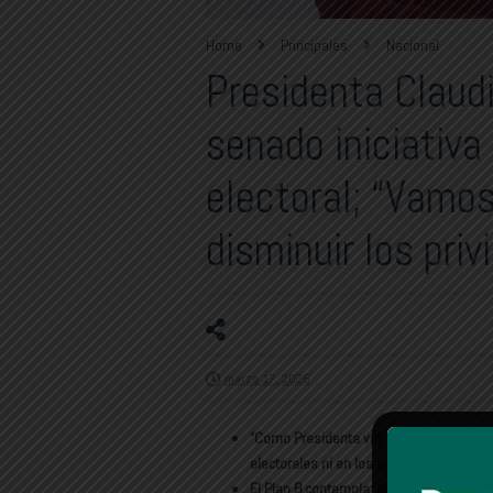
Home
Principales
Nacional
Presidenta Claud
senado iniciativa
electoral; “Vamos
disminuir los priv
marzo 17, 2026
“Como Presidenta voy a seguir insistie
electorales ni en los partidos políticos”
El Plan B contempla: disminuir el númer