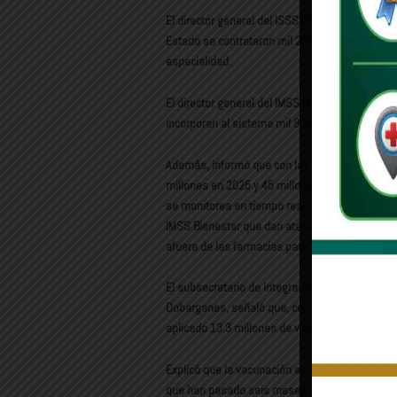
El director general del ISSSTE, Martí Batres Gu
Estado se contrataron mil 295 médicas y médic
especialidad.
El director general del IMSS Bienestar, Alejan
incorporan al sistema mil 956 médicas y médic
Además, informó que con las Rutas de la Salu
millones en 2025 y 45 millones en lo que va d
se monitorea en tiempo real, por lo que la dispo
IMSS Bienestar que dan atención oncológica. 
afuera de las farmacias para reportar la inter
El subsecretario de Integración Sectorial y Coo
Dobarganes, señaló que, con la estrategia naci
aplicado 13.3 millones de vacunas; la meta e
Explicó que la vacunación es para niñas y niñ
que han pasado seis meses desde su primera a