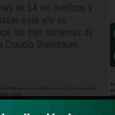
más de 14 mil médicas y
istas este año es
lece los tres sistemas de
ta Claudia Sheinbaum
año es histórica, se están contratando cerca de 14 mil especialistas
stórico”, señaló
dicas y médicos especialistas, en el ISSSTE mil 295 y en el IMSS
egado 160 millones de piezas de medicamentos: 115 millones en 2025