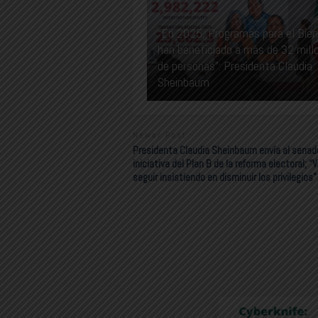
“En 2025, Programas para el Bie
han beneficiado a más de 32 mill
de personas”: Presidenta Claudia
Sheinbaum
Newer Post
Presidenta Claudia Sheinbaum envía al senad
iniciativa del Plan B de la reforma electoral; 
seguir insistiendo en disminuir los privilegios”