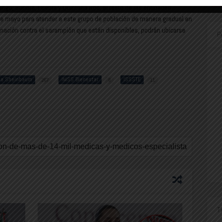
go, Sonora, Puebla y Quintana Roo; el resto de las entidades
 de mayo para atender a este grupo de población de manera gradual en
unación contra el sarampión que están disponibles, podrán ubicarse
P
ia Sheinbaum
IMSS Bienestar
ISSSTE
267
8
11
T