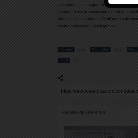
vacunadas o con esquema incompleto, en Duran
continuará con la vacunación a partir del mes
todo el país. Los más de 20 mil puntos de vac
en dondemevacuno.salud.gob.mx.
Nacional
Principales
Claud
803
1485
Salud
11
RECOMMENDED FOR YOU