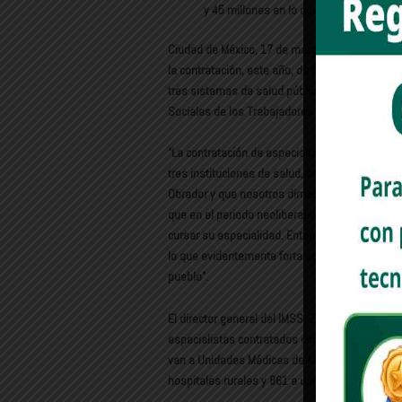
y 45 millones en lo que va de 2026
Ciudad de México, 17 de marzo de 2026.- La Pr
la contratación, este año, de más de 14 mil mé
tres sistemas de salud pública: el Instituto Me
Sociales de los Trabajadores del Estado (ISSST
“La contratación de especialistas este año es h
tres instituciones de salud, es histórico. Tien
Obrador y que nosotros dimos continuidad de 
que en el periodo neoliberal disminuyó muchís
cursar su especialidad. Entonces este año de m
lo que evidentemente fortalece los tres sistem
pueblo”.
El director general del IMSS, Zoé Robledo Aburt
especialistas contratados con 10 mil 785 médi
van a Unidades Médicas de Alta Especialidad; 8
hospitales rurales y 861 a unidades médicas fa