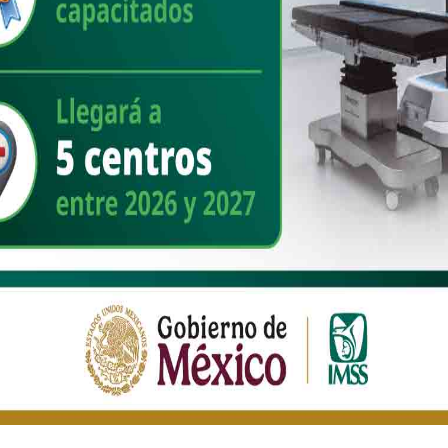
adarrama, informó que para la salud de las y los trabajadores del
os de 22 especialidades, 34 subespecialidades y 18 de alta
dro Svarch Pérez, señaló que en el caso de esta dependencia se
os especialistas.
d se han entregado 160 millones de piezas de medicamentos: 115
e 2026. Respecto al abasto de medicamentos oncológicos, explicó que
nibilidad fluctúa entre el 91 y 97 por ciento en las 56 unidades del
Además, se implementa el botón blanco en teléfonos instalados
rupción en disponibilidad o sugerir la compra de medicamentos.
rdinación de Servicios de Atención Médica, Eduardo Clark García
onal de atención al sarampión, del 12 de febrero a la fecha se han
s vacunar en 10 semanas a 25 millones de personas.
os de entre 6 meses a 12 años que no han recibido ninguna dosis o
plicación. También para personas de entre 13 a 49 años no