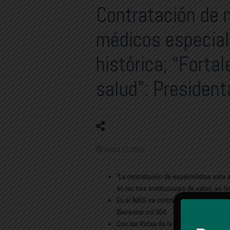
Contratación de 
médicos especial
histórica; “Forta
salud”: Presiden
marzo 17, 2026
“La contratación de especialistas este 
en las tres instituciones de salud, es hi
En el IMSS se contrataron 10 mil 785 mé
Bienestar mil 956
Con las Rutas de la Salud se han entr