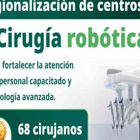
esidenta de México, Claudia Sheinbaum Pardo, calificó como histórica
dicas y médicos especialistas con lo que, aseguró, se fortalecen los
xicano del Seguro Social (IMSS), el Instituto de Seguridad y Servicios
E) y el IMSS Bienestar.
istórica, se están contratando cerca de 14 mil especialistas en las
e que ver con la modificación que se hizo con el presidente López
que entraran más médicos a las especialidades, porque recuerden
imo la entrada de médicos para poder ser especialistas, para poder
anera histórica se están contratando cerca de 14 mil especialistas,
as de salud”, resaltó en la conferencia matutina: “Las mañaneras del
o, destacó que en esta institución se registró el número más alto de
cas y médicos: 5 mil 694 mujeres y 5 mil 91 hombres. De ellos, 446
 mil 438 a hospitales regionales, de zona y subzona; mil 40 a
miliares.