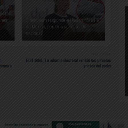
nestar
ones
Sheinbaum responde a Nissan: “Si sale
de México, perdería su mercado
nacional”
Older Post
o
EDITORIAL | La reforma electoral exhibió las primeras
“Vamos a
grietas del poder