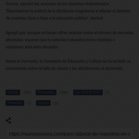
Sonora, reprobó las acciones de los docentes federalizados.
“Reprobamos la actitud de la disidencia magisterial al afectar el derecho
de nuestros hijos e hijas a la educación pública”, declaró.
Agregó que, aunque no tienen cifras exactas sobre el número de escuelas
afectadas, esperan que la autoridad educativa tome medidas o
sanciones ante esta situación.
Hasta el momento, la Secretaría de Educación y Cultura no ha emitido un
comunicado sobre la falta de clases y las afectaciones al alumnado.
Estatal
Principales
Ley ISSSTE 2007
800
1485
7
Protestas
Sonora
8
61