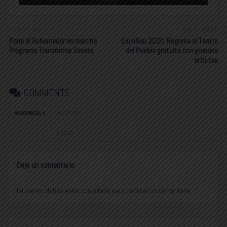
Newer Post
Older Post
Pone el Gobernador en marcha
ExpoGan 2025: Regresa el Teatro
Programa Transforma Sonora
del Pueblo gratuito con grandes
artistas
COMMENTS
FACEBOOK:
WORDPRESS:
0
DISQUS:
Deja un comentario
Lo siento, debes estar
conectado
para publicar un comentario.