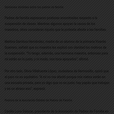
Opiniones divididas entre los padres de familia
Padres de familia expresaron posturas encontradas respecto a la
suspensión de clases. Mientras algunos apoyan la causa de los
maestros, otros consideran injusto que la protesta afecte a las familias.
Martina Gamboa Hernández, madre de un alumno de la primaria Vicente
Guerrero, señaló que su maestra les explicó con claridad los motivos de
la suspensión. “Yo tengo, además, una hermana maestra, entonces para
mí están en lo justo, y ni modo, nos toca apoyarlos”, afirmó.
Por otro lado, Olivia Villafuente López, ciudadana de Hermosillo, opinó que
el paro no es equitativo. “A mí no me afectó porque mis nietos están en
una escuela privada, pero yo digo que no es justo; hay papás que trabajan
y es un atraso eso”, expresó.
Postura de la Asociación Estatal de Padres de Familia
Cecilio Luna Salazar, presidente de la Asociación de Padres de Familia en