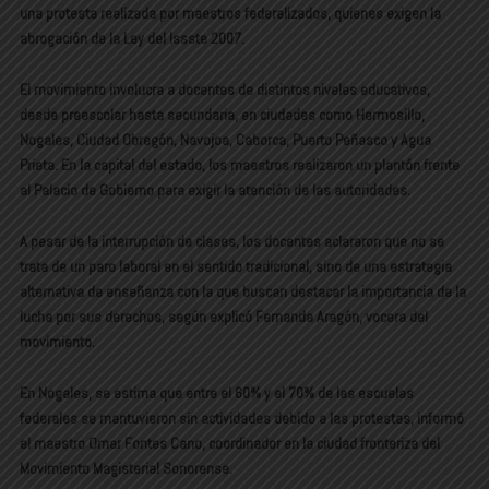
una protesta realizada por maestros federalizados, quienes exigen la
abrogación de la Ley del Issste 2007.
El movimiento involucra a docentes de distintos niveles educativos,
desde preescolar hasta secundaria, en ciudades como Hermosillo,
Nogales, Ciudad Obregón, Navojoa, Caborca, Puerto Peñasco y Agua
Prieta. En la capital del estado, los maestros realizaron un plantón frente
al Palacio de Gobierno para exigir la atención de las autoridades.
A pesar de la interrupción de clases, los docentes aclararon que no se
trata de un paro laboral en el sentido tradicional, sino de una estrategia
alternativa de enseñanza con la que buscan destacar la importancia de la
lucha por sus derechos, según explicó Fernanda Aragón, vocera del
movimiento.
En Nogales, se estima que entre el 60% y el 70% de las escuelas
federales se mantuvieron sin actividades debido a las protestas, informó
el maestro Omar Fontes Cano, coordinador en la ciudad fronteriza del
Movimiento Magisterial Sonorense.