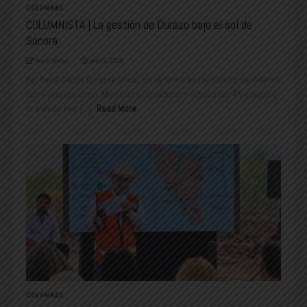
COLUMNAS
COLUMNISTA | La gestión de Durazo bajo el sol de
Sonora
Nuevo Sonora
junio 8, 2026
Por René García Durante años, los veranos en Hermosillo se vivieron
como una condena. Mientras el termómetro rebasa los 45 grados y
el asfalto hier [...]
Read More
COLUMNAS