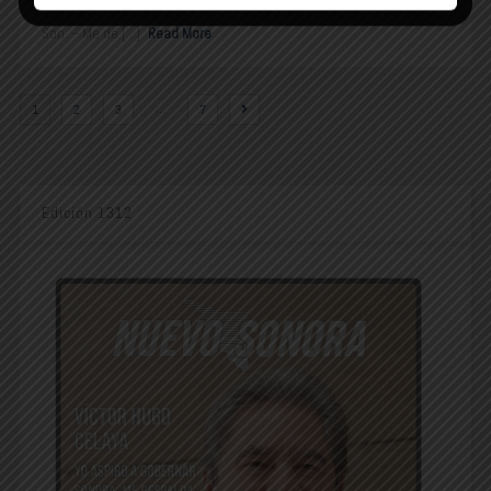
Sonora también registra avance Por Agustín Rodríguez L. GUAYMAS,
Son. – Me de [...]
Read More
…
1
2
3
7
Edición 1312