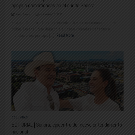
apoyo a damnificados en el sur de Sonora
Nuevo Sonora
septiembre 10, 2025
Navojoa, Sonora.– Tras las recientes lluvias ocasionadas por el
ciclón “Lorena”, que dejaron a su paso viviendas dañadas e
inundaciones principa [...]
Read More
COLUMNAS
EDITORIAL | Sonora, epicentro del nuevo entendimiento
nacional