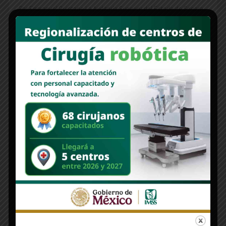
Por Emmanuel Quintana La Auditoría Superior del Estado de Sonora
(ASE) presentó los resultados correspondientes al presente año,
destacando un [...]
Read More
COLUMNAS
ENTRE LÍNEAS | Menos pobreza en México, herencia del
pasado sexenio
Nuevo Sonora
agosto 19, 2025
Inegi y Coneval confirman cifras; la desigualdad también a la baja;