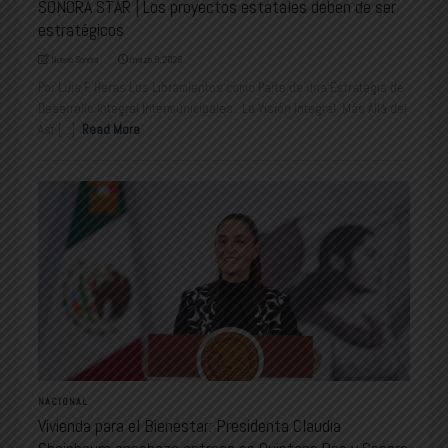
SONORA STAR | Los proyectos estatales deben de ser
estratégicos
Nuevo Sonora
marzo 9, 2026
Por Luis F. Heras Los Libramientos como Parte de una Estrategia de
Desarrollo Integral Intermunicipales. La Visión Integral: Más Allá del
Asf [...]
Read More
NACIONAL
Vivienda para el Bienestar: Presidenta Claudia