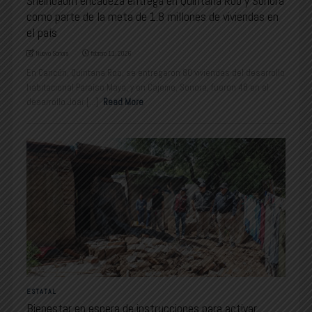
Sheinbaum encabeza entrega en Quintana Roo y Sonora
como parte de la meta de 1.8 millones de viviendas en
el país
Nuevo Sonora
febrero 11, 2026
En Cancún, Quintana Roo, se entregaron 80 viviendas del desarrollo
habitacional Paraíso Maya, y en Cajeme, Sonora, fueron 48 en el
desarrollo Joar [...]
Read More
ESTATAL
Bienestar en espera de instrucciones para activar