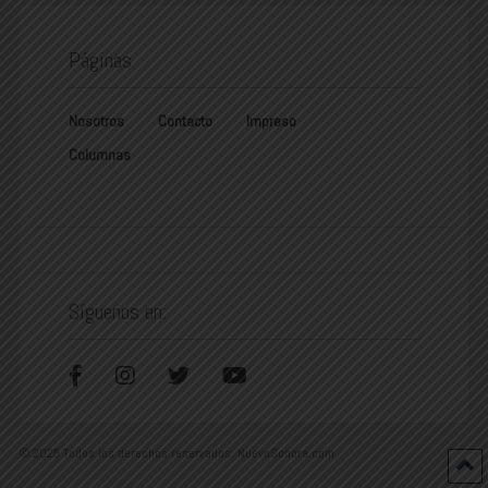
Páginas
Nosotros
Contacto
Impreso
Columnas
Síguenos en:
© 2025 Todos los derechos reservados. NuevoSonora.com