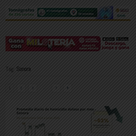
Tag:
Sonora
…
1
2
3
7