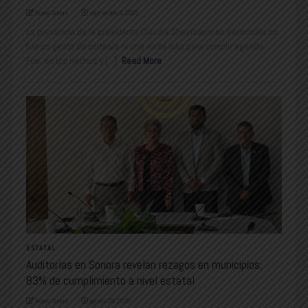
Nuevo Sonora
septiembre 9, 2025
La presencia de la presidenta Claudia Sheinbaum en Hermosillo no
fue un gesto de cortesía ni una visita más para cumplir agenda.
Fue, en los hechos y [...]
Read More
ESTATAL
Auditorías en Sonora revelan rezagos en municipios;
83% de cumplimiento a nivel estatal
Nuevo Sonora
agosto 29, 2025