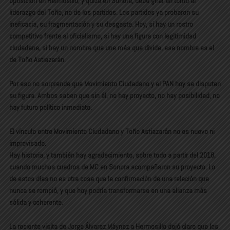
oposición en Hermosillo, y quizá en Sonora, debe girar en torno al
liderazgo del Toño, no de los partidos. Los partidos ya probaron su
ineficacia, su fragmentación y su desgaste. Hoy, si hay un rostro
competitivo frente al oficialismo, si hay una figura con legitimidad
ciudadana, si hay un nombre que une más que divide, ese nombre es el
de Toño Astiazarán.
Por eso no sorprende que Movimiento Ciudadano y el PAN hoy se disputen
su figura. Ambos saben que sin él, no hay proyecto, no hay posibilidad, no
hay futuro político inmediato.
El vínculo entre Movimiento Ciudadano y Toño Astiazarán no es nuevo ni
improvisado.
Hay historia, y también hay agradecimiento, sobre todo a partir del 2018,
cuando muchos cuadros de MC en Sonora acompañaron su proyecto. Lo
de estos días no es otra cosa que la confirmación de una relación que
nunca se rompió, y que hoy podría transformarse en una alianza más
sólida y coherente.
La reciente visita de Jorge Álvarez Máynez a Hermosillo dejó claro que los