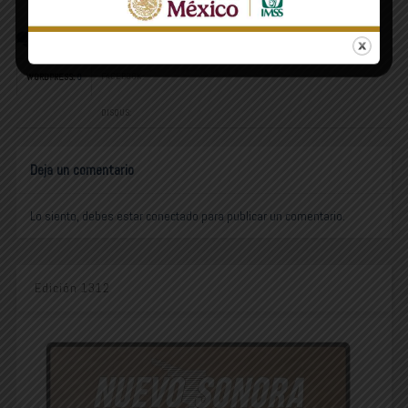
COMMENTS
FACEBOOK:
WORDPRESS:
0
DISQUS:
Deja un comentario
Lo siento, debes estar
conectado
para publicar un comentario.
Edición 1312