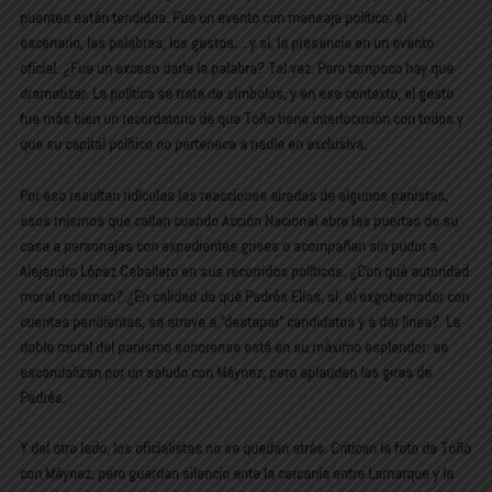
puentes están tendidos. Fue un evento con mensaje político: el
escenario, las palabras, los gestos… y sí, la presencia en un evento
oficial. ¿Fue un exceso darle la palabra? Tal vez. Pero tampoco hay que
dramatizar. La política se trata de símbolos, y en ese contexto, el gesto
fue más bien un recordatorio de que Toño tiene interlocución con todos y
que su capital político no pertenece a nadie en exclusiva.
Por eso resultan ridículas las reacciones airadas de algunos panistas,
esos mismos que callan cuando Acción Nacional abre las puertas de su
casa a personajes con expedientes grises o acompañan sin pudor a
Alejandro López Caballero en sus recorridos políticos. ¿Con qué autoridad
moral reclaman? ¿En calidad de qué Padrés Elías, sí, el exgobernador con
cuentas pendientes, se atreve a “destapar” candidatos y a dar línea? La
doble moral del panismo sonorense está en su máximo esplendor: se
escandalizan por un saludo con Máynez, pero aplauden las giras de
Padrés.
Y del otro lado, los oficialistas no se quedan atrás. Critican la foto de Toño
con Máynez, pero guardan silencio ante la cercanía entre Lamarque y la