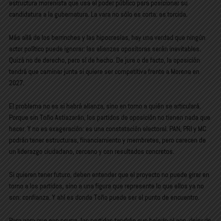
estructura morenista que usa el poder público para posicionar su
candidatura a la gubernatura. La vara no sólo es corta: es torcida.
Más allá de los berrinches y las hipocresías, hay una verdad que ningún
actor político puede ignorar: las alianzas opositoras serán inevitables.
Quizá no de derecho, pero sí de hecho. De jure o de facto, la oposición
tendrá que caminar junta si quiere ser competitiva frente a Morena en
2027.
El problema no es si habrá alianza, sino
en torno a quién
se articulará.
Porque sin Toño Astiazarán, los partidos de oposición no tienen nada que
hacer. Y no es exageración: es una constatación electoral. PAN, PRI y MC
podrán tener estructuras, financiamiento y membretes, pero carecen de
un liderazgo ciudadano, cercano y con resultados concretos.
Si quieren tener futuro, deben entender que el proyecto no puede girar en
torno a los partidos, sino a una figura que represente lo que ellos ya no
son: confianza. Y ahí es donde Toño puede ser el punto de encuentro.
Pero para que eso ocurra, los partidos tendrán que bajarle al ego, dejar de