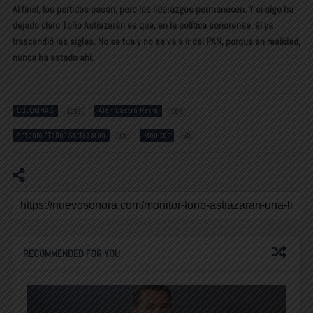
Al final, los partidos pasan, pero los liderazgos permanecen. Y si algo ha
dejado claro Toño Astiazarán es que, en la política sonorense, él ya
trascendió las siglas. No se fue y no se va a ir del PAN, porque en realidad,
nunca ha estado ahí.
COLUMNAS
Alan Castro Parra
1293
159
Antonio "Toño" Astiazaran
Monitor
15
60
RECOMMENDED FOR YOU