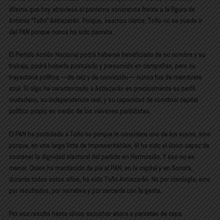
dilema que hoy atraviesa el panismo sonorense frente a la figura de
Antonio “Toño” Astiazarán. Porque, seamos claros: Toño no se puede ir
del PAN porque nunca ha sido panista.
El Partido Acción Nacional podrá haberse beneficiado de su nombre y su
trabajo, podrá haberlo postulado y presumido en campañas, pero su
trayectoria política —de raíz y de convicción— nunca fue de membrete
azul. Si algo ha caracterizado a Astiazarán es precisamente su perfil
ciudadano, su independencia real, y su capacidad de construir capital
político propio en medio de los vaivenes partidistas.
El PAN ha postulado a Toño no porque lo considere uno de los suyos, sino
porque, en una larga lista de impresentables, él ha sido el único capaz de
sostener la dignidad electoral del partido en Hermosillo. Y eso no es
menor. Quien ha mantenido de pie al PAN, en la capital y en Sonora,
durante todos estos años, ha sido Toño Astiazarán. No por ideología, sino
por resultados, por narrativa y por cercanía con la gente.
Por eso resulta hasta cínico escuchar ahora a panistas de cepa