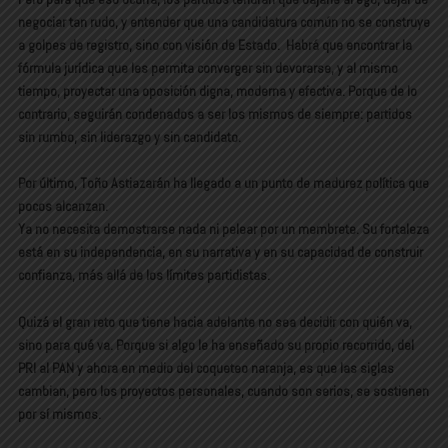
negociar tan rudo, y entender que una candidatura común no se construye
a golpes de registro, sino con visión de Estado. Habrá que encontrar la
fórmula jurídica que les permita converger sin devorarse, y al mismo
tiempo, proyectar una oposición digna, moderna y efectiva. Porque de lo
contrario, seguirán condenados a ser los mismos de siempre: partidos
sin rumbo, sin liderazgo y sin candidato.
Por último, Toño Astiazarán ha llegado a un punto de madurez política que
pocos alcanzan.
Ya no necesita demostrarse nada ni pelear por un membrete. Su fortaleza
está en su independencia, en su narrativa y en su capacidad de construir
confianza, más allá de los límites partidistas.
Quizá el gran reto que tiene hacia adelante no sea decidir
con quién va
,
sino
para qué va
. Porque si algo le ha enseñado su propio recorrido, del
PRI al PAN y ahora en medio del coqueteo naranja, es que las siglas
cambian, pero los proyectos personales, cuando son serios, se sostienen
por sí mismos.