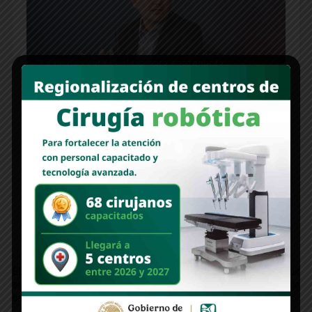
“La unidad será la clave para sostener la
transformación en Sonora”: Adolfo Salazar
Bateo libre… rumbo al out 27
Newer Post
Older Post
EDITORIAL | Del perdón al
PILAR POLÍTICO | Construir
entendimiento: México y España
bienestar desde el territorio
bajo la mirada de Sheinbaum