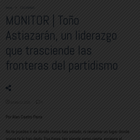
Home
COLUMNAS
MONITOR | Toño
Astiazarán, un liderazgo
que trasciende las
fronteras del partidismo
octubre 13, 2025
0
Por Alan Castro Parra
No te puedes ir de donde nunca has estado, ni reclamar un lugar donde
nunca te lo han dado. Esa frase, tan simple como cierta, encierra el