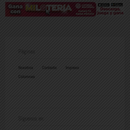
Páginas
Nosotros
Contacto
Impreso
Columnas
Síguenos en: