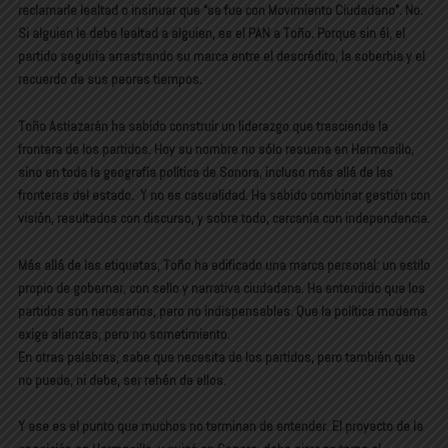
reclamarle lealtad o insinuar que “se fue con Movimiento Ciudadano”. No.
Si alguien le debe lealtad a alguien, es el PAN a Toño. Porque sin él, el
partido seguiría arrastrando su marca entre el descrédito, la soberbia y el
recuerdo de sus peores tiempos.
Toño Astiazarán ha sabido construir un liderazgo que trasciende la
frontera de los partidos. Hoy su nombre no sólo resuena en Hermosillo,
sino en toda la geografía política de Sonora, incluso más allá de las
fronteras del estado. Y no es casualidad. Ha sabido combinar gestión con
visión, resultados con discurso, y sobre todo, cercanía con independencia.
Más allá de las etiquetas, Toño ha edificado una marca personal: un estilo
propio de gobernar, con sello y narrativa ciudadana. Ha entendido que los
partidos son necesarios, pero no indispensables. Que la política moderna
exige alianzas, pero no sometimiento.
En otras palabras, sabe que necesita de los partidos, pero también que
no puede, ni debe, ser rehén de ellos.
Y ese es el punto que muchos no terminan de entender. El proyecto de la