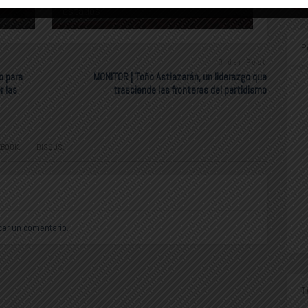
estados
P
Older Post
o para
MONITOR | Toño Astiazarán, un liderazgo que
r las
trasciende las fronteras del partidismo
EBOOK:
DISQUS:
car un comentario.
T