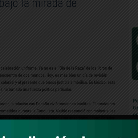
bajo la mirada de
celebración uniforme. Ya no es el “Día de la Raza” de los libros de
l encuentro de dos mundos. Hoy, es más bien un día de revisión
 colonial y el presente que busca justicia simbólica. En México, esta
s ha tomado una fuerza política particular.
dor, la relación con España vivió tensiones inéditas. El presidente
cometidos durante la Conquista. Madrid respondió con molestia; las
aron la idea, tachándola de revisionismo anacrónico. López Obrador
conocimiento histórico. Aun así, el distanciamiento diplomático fue