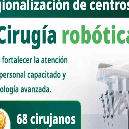
os lados del Atlántico; también reavivó el debate sobre la memoria y
ble exigir disculpas por los actos de hace cinco siglos? ¿Y hasta qué
ersidad cultural, puede reconciliar su historia sin caer en
 el tono podría cambiar. La mandataria, científica y política,
 mismo movimiento. Su mirada sobre la historia tiende a ser más
chos que a los gestos. No se espera que retome la exigencia del
dignidad de los pueblos originarios como una deuda viva del Estado
s y una trayectoria académica internacional, entiende el peso de la
postura podría ser más conciliadora: reconocer el pasado colonial
 de subrayar la importancia de la justicia histórica y el respeto a las
uen profundamente vinculados. La lengua, la cultura, la inversión y la
fío del nuevo gobierno no sea exigir perdones, sino construir
l reconocimiento. Porque más allá de los agravios de la conquista, la