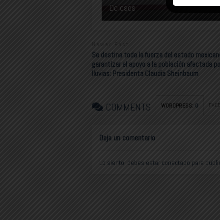
Dolosos
Newer Post
Se destina toda la fuerza del estado mexican
garantizar el apoyo a la población afectada po
lluvias: Presidenta Claudia Sheinbaum
COMMENTS
FAC
WORDPRESS:
0
Deja un comentario
Lo siento, debes estar
conectado
para publi