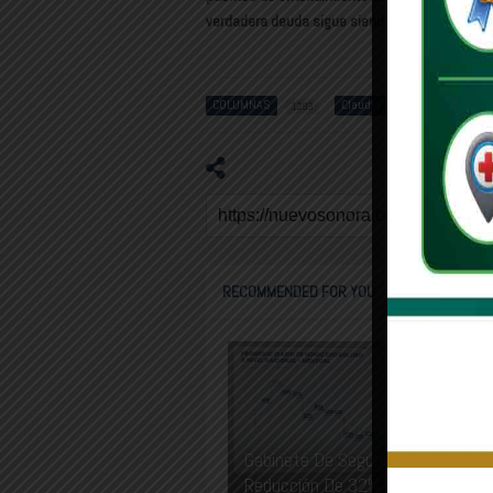
verdadera deuda sigue siendo interna: con los 
COLUMNAS
Claudia Sheinbaum
1293
263
RECOMMENDED FOR YOU
Gabinete De Seguridad Informa
Reducción De 32% En Homicidios