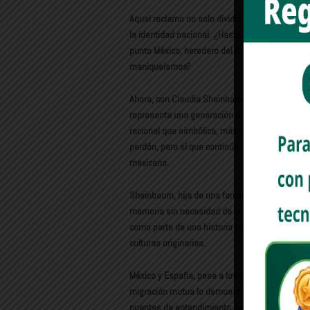
Aquel reclamo no solo dividió opiniones en amb
la identidad nacional. ¿Hasta qué punto es posi
punto México, heredero del mestizaje y de la div
maniqueísmos?
Ahora, con Claudia Sheinbaum en la presidencia,
representa una generación distinta dentro del
racional que simbólica, más orientada a los he
perdón, pero sí que continúe reivindicando la 
mexicano.
Sheinbaum, hija de una familia con raíces judía
memoria sin necesidad de la confrontación. Su 
como parte de una historia compartida, sin dejar
culturas originarias.
México y España, pese a los desencuentros, sig
migración mutua lo demuestran. Tal vez el desa
puentes de entendimiento desde la igualdad y e