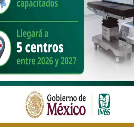
pueblos indígenas que aún esperan justicia en su propia tierra.
Día de la raza
Editorial
1
53
Plan México: Presidenta Claudia
Sheinbaum pone en marcha los
primeros 15 Polos de Desarrollo
Económico para El Bienestar en 14