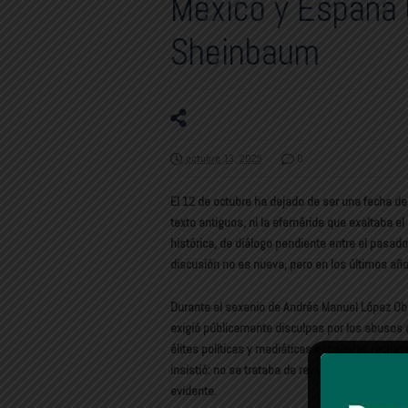
México y España 
Sheinbaum
octubre 13, 2025
0
El 12 de octubre ha dejado de ser una fecha de 
texto antiguos, ni la efeméride que exaltaba e
histórica, de diálogo pendiente entre el pasado
discusión no es nueva, pero en los últimos año
Durante el sexenio de Andrés Manuel López Obra
exigió públicamente disculpas por los abusos 
élites políticas y mediáticas españolas rechaz
insistió: no se trataba de revancha, sino de re
evidente.