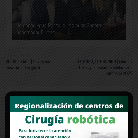
Oomapas Agua Prieta, el mejor en Sonora:
Gobernador Durazo
Newer Post
Older Post
SE DICE FÁCIL | Sirven sin
LO PIENSO, LO ESCRIBO | Aduana,
escatimar los gastos
fotos y la pasarela adelantada
rumbo al 2027
Edición 1312