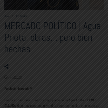
Home
COLUMNAS
MERCADO POLÍTICO | Agua
Prieta, obras… pero bien
hechas
marzo 17, 2026
Por Javier Mercado V.
Desde su campaña, nuestro amigo y alcalde de Agua Prieta,
CHEMEL
QUIJADA
, dejó muy claro que él vendría a romper inercias en el ejercicio