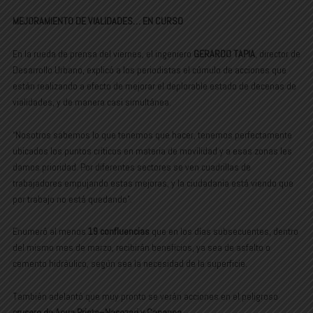
MEJORAMIENTO DE VIALIDADES… EN CURSO
En la rueda de prensa del viernes, el ingeniero
GERARDO TAPIA
, director de
Desarrollo Urbano, explicó a los periodistas el cúmulo de acciones que
están realizando a efecto de mejorar el deplorable estado de decenas de
vialidades, y de manera casi simultánea.
“Nosotros sabemos lo que tenemos que hacer, tenemos perfectamente
ubicados los puntos críticos en materia de movilidad y a esas zonas les
damos prioridad. Por diferentes sectores se ven cuadrillas de
trabajadores empujando estas mejoras, y la ciudadanía está viendo que
por trabajo no está quedando”.
Enumeró al menos
19 confluencias
que en los días subsecuentes, dentro
del mismo mes de marzo, recibirán beneficios, ya sea de asfalto o
cemento hidráulico, según sea la necesidad de la superficie.
También adelantó que muy pronto se verán acciones en el peligroso
crucero de Agua Prieta–Nacozari y Cananea
.