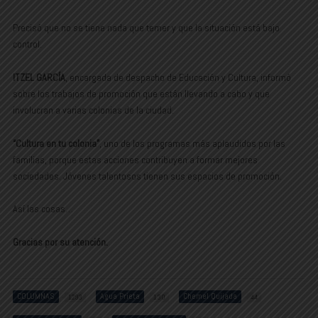
Precisó que no se tiene nada que temer y que la situación está bajo
control.
ITZEL GARCÍA
, encargada de despacho de Educación y Cultura, informó
sobre los trabajos de promoción que están llevando a cabo y que
involucran a varias colonias de la ciudad.
“Cultura en tu colonia”
, uno de los programas más aplaudidos por las
familias, porque estas acciones contribuyen a formar mejores
sociedades. Jóvenes talentosos tienen sus espacios de promoción.
Así las cosas…
Gracias por su atención.
COLUMNAS
Agua Prieta
Chemel Quijada
1293
130
44