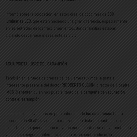
Informó sobre la colocación, en estos días, de poco más de
300
luminarias LED
, que están haciendo una gran diferencia, especialmente
en las entradas de los fraccionamientos, donde familias estaban
pidiendo desde hace meses este servicio.
AGUA PRIETA, LIBRE DEL SARAMPIÓN
También en la rueda de prensa de los viernes tuvimos la grata e
interesante presencia del doctor
RIGOBERTO OLGUÍN
, director del Hospital
IMSS-Bienestar
, quien nos puso al tanto de la
campaña de vacunación
contra el sarampión
.
La aplicación de vacunas es para bebés desde
los seis meses
hasta
personas de
49 años
, y se está realizando en distintos puntos de la
ciudad. Incluso quienes sean mayores pueden aplicarse nuevamente esa
vacuna sin ningún problema, ya que no existe contraindicación.