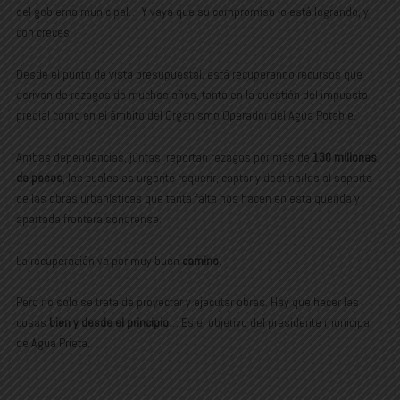
del gobierno municipal… Y vaya que su compromiso lo está logrando, y
con creces.
Desde el punto de vista presupuestal, está recuperando recursos que
derivan de rezagos de muchos años, tanto en la cuestión del impuesto
predial como en el ámbito del Organismo Operador del Agua Potable.
Ambas dependencias, juntas, reportan rezagos por más de
130 millones
de pesos
, los cuales es urgente requerir, captar y destinarlos al soporte
de las obras urbanísticas que tanta falta nos hacen en esta querida y
apartada frontera sonorense.
La recuperación va por muy buen
camino
.
Pero no solo se trata de proyectar y ejecutar obras. Hay que hacer las
cosas
bien y desde el principio
… Es el objetivo del presidente municipal
de Agua Prieta.