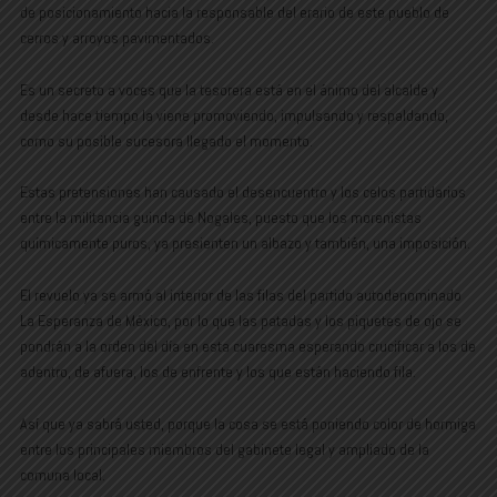
de posicionamiento hacia la responsable del erario de este pueblo de
cerros y arroyos pavimentados.
Es un secreto a voces que la tesorera está en el ánimo del alcalde y
desde hace tiempo la viene promoviendo, impulsando y respaldando,
como su posible sucesora llegado el momento.
Estas pretensiones han causado el desencuentro y los celos partidarios
entre la militancia guinda de Nogales, puesto que los morenistas
químicamente puros, ya presienten un albazo y también, una imposición.
El revuelo ya se armó al interior de las filas del partido autodenominado
La Esperanza de México, por lo que las patadas y los piquetes de ojo se
pondrán a la orden del día en esta cuaresma esperando crucificar a los de
adentro, de afuera, los de enfrente y los que están haciendo fila.
Así que ya sabrá usted, porque la cosa se está poniendo color de hormiga
entre los principales miembros del gabinete legal y ampliado de la
comuna local.