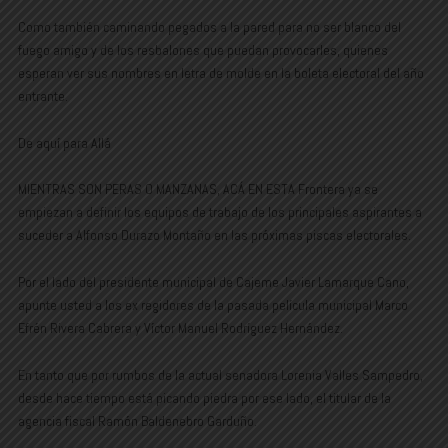
Como también caminando pegados a la pared para no ser blanco del
fuego amigo y de los resbalones que puedan provocarles, quienes
esperan ver sus nombres en letra de molde en la boleta electoral del año
entrante.
De aquí para Allá
MIENTRAS SON PERAS O MANZANAS, ACÁ EN ESTA Frontera ya se
empiezan a definir los equipos de trabajo de los principales aspirantes a
suceder a Alfonso Durazo Montaño en las próximas piscas electorales.
Por el lado del presidente municipal de Cajeme Javier Lamarque Cano,
apunte usted a los ex regidores de la pasada película municipal Marco
Efrén Rivera Cabrera y Víctor Manuel Rodríguez Hernández.
En tanto que por rumbos de la actual senadora Lorenia Valles Sampedro,
desde hace tiempo está picando piedra por ese lado, el titular de la
agencia fiscal Ramón Baldenebro Garduño.