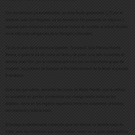
Con los tiempos ya establecidos, en este feudo gobernado (¿?) por el
reelecto Juan Gim Nogales, ya se desataron las pasiones en algunos y
algunas para empezar a placearse en busca de suceder al actual alcalde
en la silla más refrigerada de la Obregón y González.
Tal es el caso de la tesorrora (perdón, Tesorera) Julia Patricia Huerta
Rivera, a quien le ha ido como en feria y de paso, a su jefe inmediato el
alcalde Juan Gim, por la comilona que tuvo con un importante grupo de
mujeres, so pretexto de festejar el Día Internacional de la Mujer el pasado
8 de Marzo.
Dicen los que saben, aunando las voces de Radio Pasillo, que la señora
no escatimó en gastos sirviéndose con manga ancha tanto en los
platillos, como en los regalos repartidos entre los asistentes al festejo
con mariachi y toda la cosa.
El festejo evidentemente merecido para las damos no tendría nada de
malo, pero los mitoteros que nunca faltan hacen ver la gran carga política