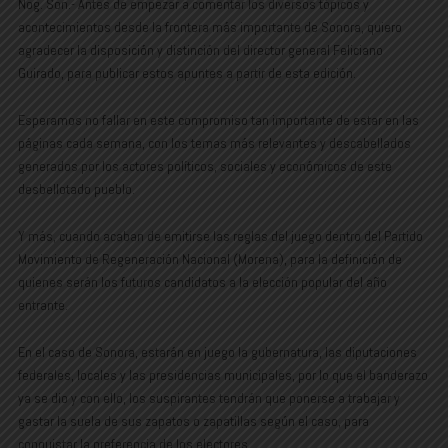
Nog. Son.- Antes de empezar a comentar los diversos tópicos y
acontecimientos desde la frontera más importante de Sonora, quiero
agradecer la disposición y distinción del director general Feliciano
Guirado, para publicar estos apuntes a partir de esta edición.
Esperamos no fallar en este compromiso tan importante de estar en las
páginas cada semana, con los temas más relevantes y descabellados
generados por los actores políticos, sociales y económicos de este
desbellotado pueblo.
Y más, cuando acaban de emitirse las reglas del juego dentro del Partido
Movimiento de Regeneración Nacional (Morena), para la definición de
quienes serán los futuros candidatos a la elección popular del año
entrante.
En el caso de Sonora, estarán en juego la gubernatura, las diputaciones
federales, locales y las presidencias municipales, por lo que el banderazo
ya se dio y con ello, los suspirantes tendrán que ponerse a trabajar y
gastar la suela de sus zapatos o zapatillas según el caso, para
conquistar la preferencia de los electores.