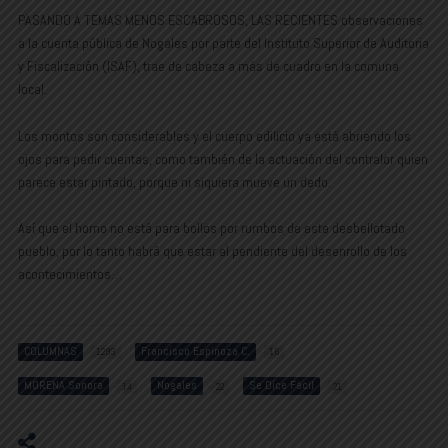
PASANDO A TEMAS MENOS ESCABROSOS, LAS RECIENTES observaciones
a la cuenta pública de Nogales por parte del Instituto Superior de Auditoria
y Fiscalización (ISAF), trae de cabeza a más de cuadro en la comuna
local.
Los montos son considerables y el cuerpo edilicio ya está abriendo los
ojos para pedir cuentas, como también de la actuación del contralor quien
parece estar pintado, porque ni siquiera mueve un dedo.
Así que el horno no está para bollos por rumbos de este desbellotado
pueblo, por lo tanto habrá que estar al pendiente del desenrollo de los
acontecimientos…
COLUMNAS
Francisco Espinoza C.
1293
16
MORENA Sonora
Nogales
Se Dice Fácil
14
22
21