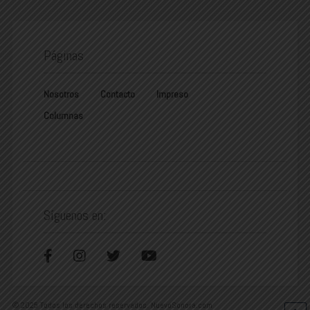
Páginas
Nosotros
Contacto
Impreso
Columnas
Síguenos en:
© 2025 Todos los derechos reservados. NuevoSonora.com