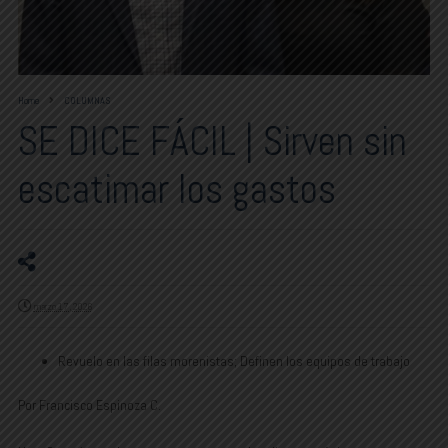
Home
COLUMNAS
SE DICE FÁCIL | Sirven sin
escatimar los gastos
marzo 17, 2026
Revuelo en las filas morenistas; Definen los equipos de trabajo
Por Francisco Espinoza C.