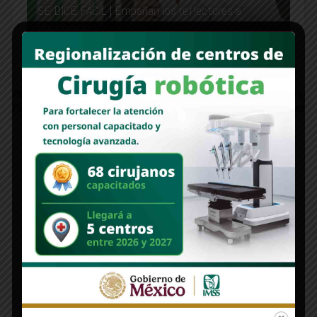
SE DICE FÁCIL | Empañan los reflectores a
Sheinbaum
Newer Post
Older Post
PILAR POLÍTICO | ¿Retornará el
MERCADO POLÍTICO | Agua Prieta,
Plan C en Sonora?
obras… pero bien hechas
Edición 1312