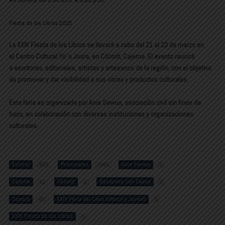
Fiesta de los Libros 2025
La
XXIV Fiesta de los Libros
se llevará a cabo del
21 al 23 de marzo
en
el
Centro Cultural Yo´o Joara
, en Cócorit, Cajeme. El evento reunirá
a
escritores, editoriales, artistas y artesanos de la región
, con el objetivo
de promover y dar visibilidad a sus obras y productos culturales.
Esta feria es organizada por
Ania Sewua
, asociación civil sin fines de
lucro, en colaboración con diversas
instituciones y organizaciones
culturales.
Estatal
Principales
Ania Sewua
800
1485
1
Cajeme
Cócorit
Desayuno con Causa
11
1
1
Sonora
XXIV Feria del Libro Infantil y Juvenil
61
1
XXIV Fiesta de los Libros
1