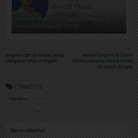
Desaparecer el outsourcing: duro golpe a una
economía que agoniza. Prisma
Newer Post
Older Post
Aseguran tigre de bengala, armas
Aprueba Congreso de Sonora
y drogas en cateo en Nogales
reforma educativa sobre la cultura
del cuidado del agua
COMMENTS
FACEBOOK:
WORDPRESS:
0
DISQUS:
Deja un comentario