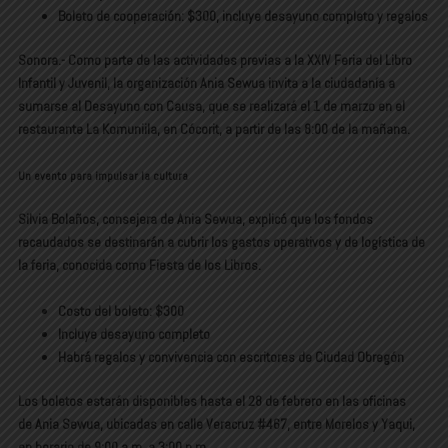
Boleto de cooperación: $300, incluye desayuno completo y regalos
Sonora.- Como parte de las actividades previas a la
XXIV Feria del Libro
Infantil y Juvenil
, la organización
Ania Sewua
invita a la ciudadanía a
sumarse al
Desayuno con Causa
, que se realizará el
1 de marzo
en el
restaurante
La Komuniila
, en Cócorit, a partir de las
8:00 de la mañana
.
Un evento para impulsar la cultura
Silvia Bolaños, consejera de
Ania Sewua
, explicó que los fondos
recaudados se destinarán a cubrir los
gastos operativos y de logística
de
la feria, conocida como
Fiesta de los Libros
.
Costo del boleto: $300
Incluye desayuno completo
Habrá regalos y convivencia con escritores de Ciudad Obregón
Los boletos estarán disponibles hasta el
28 de febrero
en las oficinas
de
Ania Sewua
, ubicadas en
calle Veracruz #467, entre Morelos y Yaqui
,
en horario de
9:00 a.m. a 3:00 p.m.