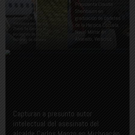
Presidenta Claudia
Sheinbaum en
Casi dos décadas
graduación de cadetes
después, la justicia
mexicana condena a
de la Heroica Escuela
Zhenli Ye Gon por el
Naval Militar en
escándalo de los 205
Alvarado, Veracruz
millones de dólares
Capturan a presunto autor
intelectual del asesinato del
alcalde Carlos Manzo en Michoacán