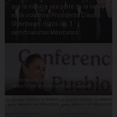
que la música sea parte de la vida y
no la violencia: Presidenta Claudia
Sheinbaum; listos los 7
semifinalistas Mexicanos
“Se restablecen las relaciones diplomáticas entre
México y Perú”: Presidenta Claudia Sheinbaum
“Gobierno de México
“Gobierno de México
incorpora las 10
incorpora las 10
primeras conclusiones
primeras conclusiones
preliminares del comité
preliminares del comité
de científicos y
de científicos y
especialistas para el
especialistas para el