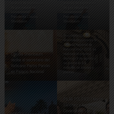
análisis de explotación
análisis de explotación
de gas natural no
de gas natural no
convencional”:
convencional”:
Presidenta Claudia
Presidenta Claudia
Sheinbaum
Sheinbaum
Presidenta Claudia
Sheinbaum presenta la
Jornada Nacional de
Reforestación 2026; se
Claudia Sheinbaum
realizará el próximo
domingo 9 de agosto y
recibe al secretario del
se plantarán 6.6
Vaticano Pietro Parolin
millones de árboles y
en Palacio Nacional
plantas
PILAR POLÍTICO | Marco
Sánchez y Armando
Covarrubias: Los
MONITOR | La seguridad