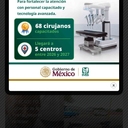
SE DÍCE FÁCIL | Con el cielo como
techo
MERCADO POLÍTICO |
Gobierno de Agua
COLUMNA | Un millón de
Prieta, ¡Mejores
metros cuadrados de
noticias!
parches