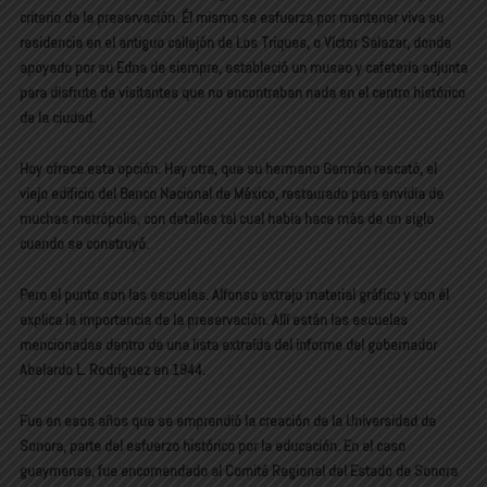
criterio de la preservación. Él mismo se esfuerza por mantener viva su
residencia en el antiguo callejón de Los Triques, o Víctor Salazar, donde
apoyado por su Edna de siempre, estableció un museo y cafetería adjunta
para disfrute de visitantes que no encontraban nada en el centro histórico
de la ciudad.
Hoy ofrece esta opción. Hay otra, que su hermano Germán rescató, el
viejo edificio del Banco Nacional de México, restaurado para envidia de
muchas metrópolis, con detalles tal cual había hace más de un siglo
cuando se construyó.
Pero el punto son las escuelas. Alfonso extrajo material gráfico y con él
explica la importancia de la preservación. Allí están las escuelas
mencionadas dentro de una lista extraída del informe del gobernador
Abelardo L. Rodríguez en 1944.
Fue en esos años que se emprendió la creación de la Universidad de
Sonora, parte del esfuerzo histórico por la educación. En el caso
guaymense, fue encomendado al Comité Regional del Estado de Sonora