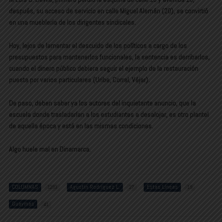
después, su acceso de servicio en calle Miguel Alemán (20), se convirtió
en una mueblería de los dirigentes sindicales.
Hoy, lejos de lamentar el descuido de los políticos a cargo de los
presupuestos para mantenerlos funcionales, la sentencia es derribarlos,
cuando el dinero público debiera seguir el ejemplo de la restauración
puesta por varios particulares (Uribe, Corral, Véjar).
De paso, deben saber ya los autores del inquietante anuncio, que la
escuela donde trasladarían a los estudiantes a desalojar, es otro plantel
de aquella época y está en las mismas condiciones.
Algo huele mal en Dinamarca.
COLUMNAS
Agustín Rodríguez L.
Estas Líneas
1293
27
19
Guaymas
41