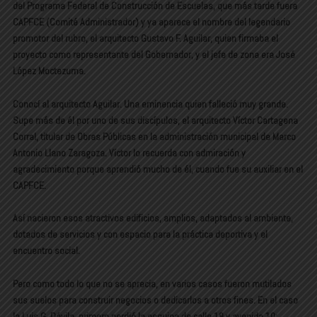
del Programa Federal de Construcción de Escuelas, que más tarde fuera
CAPFCE (Comité Administrador) y ya aparece el nombre del legendario
promotor del rubro, el arquitecto Gustavo F. Aguilar, quien firmaba el
proyecto como representante del Gobernador, y el jefe de zona era José
López Moctezuma.
Conocí al arquitecto Aguilar. Una eminencia quien falleció muy grande.
Supe más de él por uno de sus discípulos, el arquitecto Víctor Cartagena
Corral, titular de Obras Públicas en la administración municipal de Marco
Antonio Llano Zaragoza. Víctor lo recuerda con admiración y
agradecimiento porque aprendió mucho de él, cuando fue su auxiliar en el
CAPFCE.
Así nacieron esos atractivos edificios, amplios, adaptados al ambiente,
dotados de servicios y con espacio para la práctica deportiva y el
encuentro social.
Pero como todo lo que no se aprecia, en varios casos fueron mutilados
sus suelos para construir negocios o dedicarlos a otros fines. En el caso
la Luis G. Dávila, primero perdió la esquina de calle 19 y avenida 10;