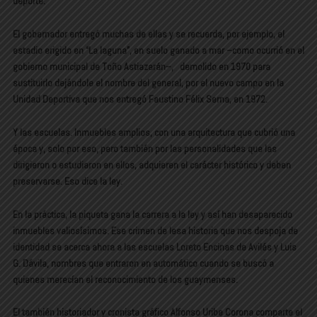
deporte.
El gobernador entregó muchas de ellas y se recuerda, por ejemplo, el
estadio erigido en “La laguna”, en suelo ganado a mar –como ocurrió en el
gobierno municipal de Toño Astiazarán–, demolido en 1970 para
sustituirlo dejándole el nombre del general, por el nuevo campo en la
Unidad Deportiva que nos entregó Faustino Félix Serna, en 1972.
Y las escuelas. Inmuebles amplios, con una arquitectura que cubrió una
época y, solo por eso, pero también por las personalidades que las
dirigieron o estudiaron en ellos, adquieren el carácter histórico y deben
preservarse. Eso dice la ley.
En la práctica, la piqueta gana la carrera a la ley y así han desaparecido
inmuebles valiosísimos. Ese crimen de lesa historia que nos despoja de
identidad se acerca ahora a las escuelas Loreto Encinas de Avilés y Luis
G. Dávila, nombres que entraron en automático cuando se buscó a
quienes merecían el reconocimiento de los guaymenses.
El también historiador y cronista gráfico Alfonso Uribe Corona comparte el