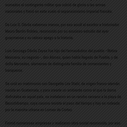
sumados al contingente militar que cubrió de gloria a las armas
nacionales y frenó en este suelo el expansionismo imperial francés.
De Luis G. Dávila sabemos menos, por eso acudí al escritor e historiador
Mauro Barrón Robles, reconocido por su acucioso estudio del ayer
guaymense y su celoso apego a la historia.
Luis Gonzaga Dávila Zayas fue hijo del farmacéutico del pueblo –Botica
Mexicana, su negocio–, don Alonso, quien había llegado de Puebla, y de
doña Mercedes, alamense de distinguida familia de comerciantes y
banqueros.
Se unió en matrimonio con Georgette Lire Stahl, de origen franco-alemán
nacida en Guatemala, y para crearle un ambiente como el que la dama
disfrutaba en aquel país, se instalaron en un rancho cercano a la playa de
Bacochibampo, cuya casona resiste el paso del tiempo y hoy es rodeada
por la mancha urbana en Lomas de Cortez.
Formó numerosas empresas y realizaron obra social reconocida, por eso