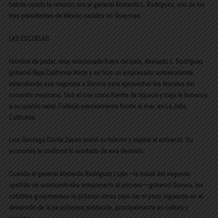
habría nacido la relación con el general Abelardo L. Rodríguez, uno de los
tres presidentes de México nacidos en Guaymas.
LAS ESCUELAS
Hombre de poder, muy relacionado fuera del país, Abelardo L. Rodríguez
gobernó Baja California Norte y se hizo un empresario sobresaliente,
extendiendo sus negocios a Sonora para aprovechar los litorales del
noroeste mexicano. Usó el mar como fuente de riqueza y trajo la bonanza
a su pueblo natal. Falleció precisamente frente al mar, en La Jolla,
California.
Luis Gonzaga Dávila Zayas sumó su talento y capital al esfuerzo. Su
economía le confirmó lo acertado de esa decisión.
Cuando el general Abelardo Rodríguez Luján –la inicial del segundo
apellido se acostumbraba anteponerla al primero—gobernó Sonora, los
notables guaymenses le pidieron obras para dar el paso siguiente en el
desarrollo de la ya próspera población, principalmente en cultura y