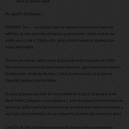
tiene la misma edad
Por Agustín Rodríguez L.
GUAYMAS, Son. – Les diré por qué no debieran enviarse al suelo los
edificios de dos escuelas primarias guaymenses, Loreto encinas de
Avilés una, y Luis G. Dávila, otra, pero primero sepamos quiénes son
estos personajes.
Primero las damas: doña Loreto Encinas de Avilés fue quien en 1854
descubrió la conspiración para atacar al puerto, que encabezaba Gastón
de Raousset, conde de Boulbon, y llevó la información de lo que se
fraguaba hasta el cuartel militar.
El aviso oportuno permitió al comandante de la plaza, el general José
María Yáñez, preparar a sus soldados y, ante la precaria fuerza frente a la
amenaza, doña Loreto fue la primera en sumarse a la milicia ofreciendo a
sus hijos como soldados; de ser necesario, tomaría ella misma un arma.
Cada 13 de julio recordamos esa acción de los civiles guaymenses