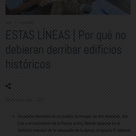
Home
COLUMNAS
ESTAS LÍNEAS | Por qué no
debieran derribar edificios
históricos
septiembre 1, 2025
0
Se pierde identidad de un pueblo; la imagen de don Abelardo, don
Luis y el nacimiento de la Pesca; el Arq. Beltrán aparece en el
histórico impulso de la educación de la época; la Ignacio R. Alatorre