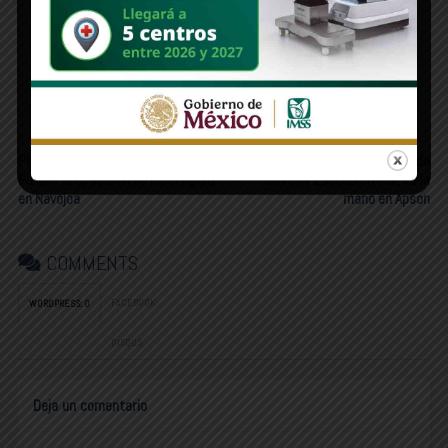
Elogia Trump a Sheinbaum; replicará campaña
contra uso de drogas
Newer Post
Older Post
PILAR POLÍTICO | El retorno de “El
MERCADO POLÍTICO | Inicio de
Pitillo”: la oposición se reconfigura
clases y Escuadrón Vial, de la
en Navojoa
mano en Apson
COMMENTS
FACEBOOK:
WORDPRESS:
0
DISQUS:
Deja un comentario