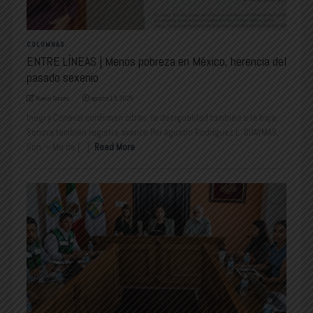
COLUMNAS
ENTRE LÍNEAS | Menos pobreza en México, herencia del
pasado sexenio
Nuevo Sonora
agosto 19, 2025
Inegi y Coneval confirman cifras; la desigualdad también a la baja;
Sonora también registra avance Por Agustín Rodríguez L. GUAYMAS,
Son. – Me de [...]
Read More