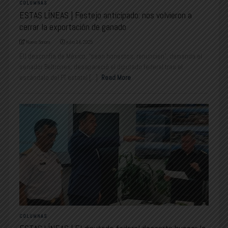
COLUMNAS
ESTAS LÍNEAS | Festejo anticipado: nos volvieron a
cerrar la exportación de ganado
Nuevo Sonora
julio 14, 2025
EU desconfía de México; “sean honestos, renuncien”, demanda el
senador Beltrones; desapareció el diputado federal tras el
escándalo del PT estatal [...]
Read More
COLUMNAS