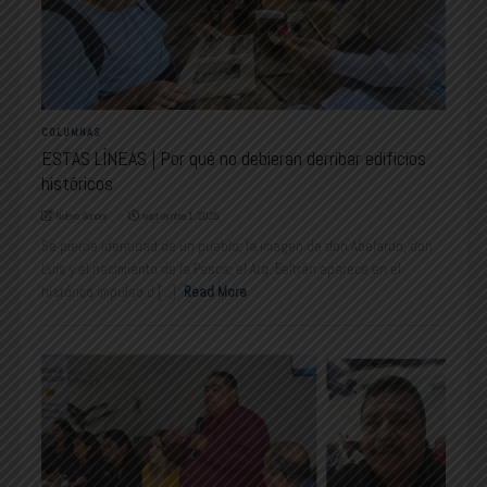
COLUMNAS
ESTAS LÍNEAS | Por qué no debieran derribar edificios
históricos
Nuevo Sonora
septiembre 1, 2025
Se pierde identidad de un pueblo; la imagen de don Abelardo, don
Luis y el nacimiento de la Pesca; el Arq. Beltrán aparece en el
histórico impulso d [...]
Read More