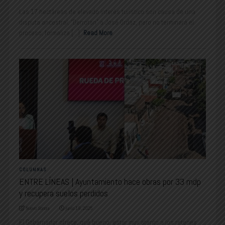
Las 17 hectáreas de elevado interés turístico son causa de una
disputa ancestral; “Derrotan” a José Ordaz, pero no terminará el
proceso; formaliza [...]
Read More
COLUMNAS
ENTRE LÍNEAS | Ayuntamiento hace obras por 33 mdp
y recupera suelos perdidos
Nuevo Sonora
junio 18, 2025
El Gobernador ofrece, qué bueno, estar muy atento a los retenes