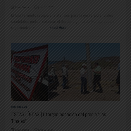
Nuevo Sonora
junio 30, 2025
El Ayuntamiento recupera la atención para la gente; potenciales
candidatos juntos; celebran el Día de la gente de Mar; aprueban
reglamentos; viene [...]
Read More
COLUMNAS
ESTAS LÍNEAS | Otorgan posesión del predio “Las
Tinajas”
Nuevo Sonora
junio 21, 2025