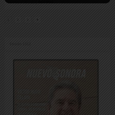
Ambiente, anun [...]
Read More
1
2
3
Edición 1312