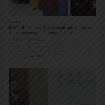
COLUMNAS
ESTAS LÍNEAS | La CTM exige resultados al Infonavit y
se suman obreros de Guaymas y Empalme
Nuevo Sonora
agosto 25, 2025
El derecho a la vivienda digna, sobre la mesa; SEC: más historia
cederá ante la piqueta; San Carlos tendrá estatua de Juan Gabriel
Por Agustín [...]
Read More