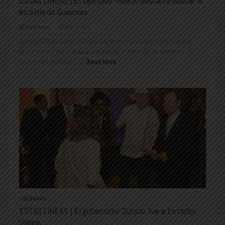
ESTAS LÍNEAS | El diputado federal descarta buscar la
alcaldía de Guaymas
Nuevo Sonora
julio 7, 2025
Jazmín Gómez es la carta fuerte; el Ayuntamiento reconocerá a
Jorge Morrel; Sonora ya podrá exportar ganado; de alto nivel, la
corrupción de Asipo [...]
Read More
COLUMNAS
ESTAS LÍNEAS | El gobernador Durazo fue a Estados
Unidos