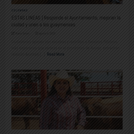
COLUMNAS
ESTAS LINEAS | Responde el Ayuntamiento, mejoran la
ciudad y unen a los guaymenses
Nuevo Sonora
agosto 4, 2025
Ciudadanos apoyan con escobas y rastrillos a Servicios Públicos;
más esperanza que certeza en el pronóstico de lluvias; estrechan
relación Ayuntam [...]
Read More