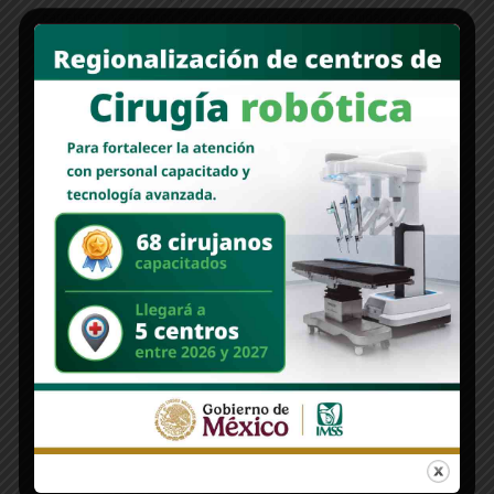
carreteros; ya arrancó “Salud casa por casa”, para cuidar a la gente
Por Agustí [...]
Read More
COLUMNAS
ESTAS LÍNEAS | El reclamo de Justicia ABC sigue
vigente
Nuevo Sonora
junio 11, 2025
Esperan que los nuevos tiempos traigan justicia; también fallaron
los promotores del voto, pero no pasará nada; en el Día del Medio