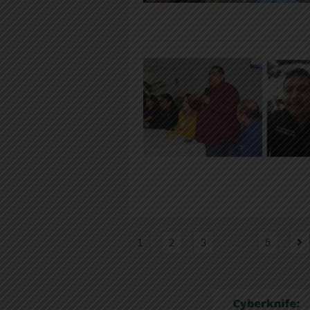
…
1
2
3
5