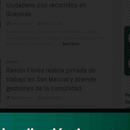
ciudadano con recorridos en
Guaymas
Nuevo Sonora
junio 12, 2026
Guaymas, Sonora a 11 de junio - Como parte de su agenda
permanente de trabajo en territorio, el diputado federal Ramón
Flores realizó una jornada de r [...]
Read More
ESTATAL
Ramón Flores realiza jornada de
trabajo en San Marcial y atiende
gestiones de la comunidad
Nuevo Sonora
junio 6, 2026
Guaymas, Sonora; 6 de junio de 2026.- Como parte de su
trabajo permanente en las comunidades del valle de Guaymas,
el diputado federal Ramón Flores re [...]
Read More