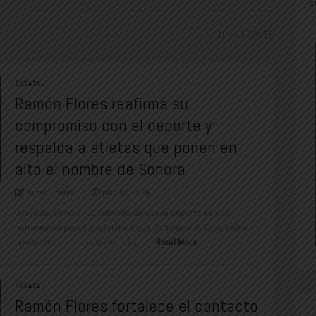
E
10
/ 41 POSTS
ESTATAL
Ramón Flores reafirma su
compromiso con el deporte y
respalda a atletas que ponen en
alto el nombre de Sonora
Nuevo Sonora
julio 17, 2026
Guaymas, Sonora.-Convencido de que el deporte es una
herramienta para transformar vidas, fortalecer valores y abrir
oportunidades para niñas, niño [...]
Read More
ESTATAL
Ramón Flores fortalece el contacto