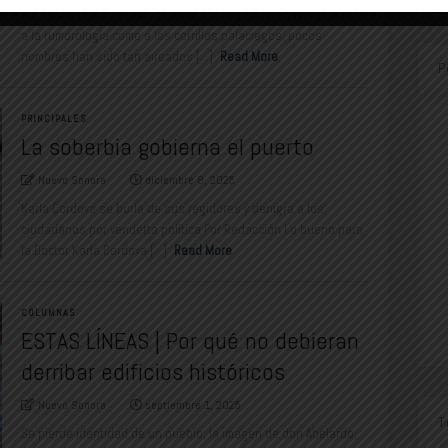
Por Jesús Donaldo Guirado En la política sonorense, tan dada
a la rumorología como a los corrillos palaciegos, pocos
nombres han sido tan aireados [...]
Read More
P
PRINCIPALES
La soberbia gobierna el puerto
Nuevo Sonora
diciembre 8, 2025
Karla Cordova se burla de sus regidores y denigra a los
ciudadanos por vendetta política Por Redacción Lo bueno para
la Doctor Karla Cordova [...]
Read More
COLUMNAS
ESTAS LÍNEAS | Por qué no debieran
derribar edificios históricos
Nuevo Sonora
septiembre 1, 2025
T
Se pierde identidad de un pueblo; la imagen de don Abelardo,