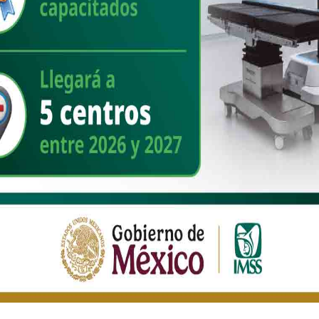
ENTREVISTAS
“La transformación del puerto de
Guaymas debe continuar”: Tino
Sarabia
Nuevo Sonora
marzo 16, 2026
“Guaymas ya no está destinado a ser solo un municipio
más; sino que está llamado a ser el motor del desarrollo de
Sonora” La transformación en [...]
Read More
COLUMNAS
PILAR POLÍTICO | ¿El retorno de
Celida López? Entre la conjetura y
la aritmética del poder
Nuevo Sonora
febrero 2, 2026