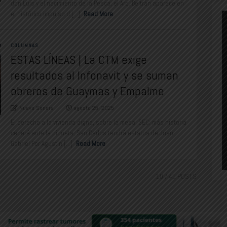
don Luis y el nacimiento de la Pesca; el Arq. Beltrán aparece en
el histórico impulso d [...]
Read More
COLUMNAS
ESTAS LÍNEAS | La CTM exige
resultados al Infonavit y se suman
obreros de Guaymas y Empalme
Nuevo Sonora
agosto 25, 2025
El derecho a la vivienda digna, sobre la mesa; SEC: más historia
cederá ante la piqueta; San Carlos tendrá estatua de Juan
Gabriel Por Agustín [...]
Read More
10
/ 41 POSTS