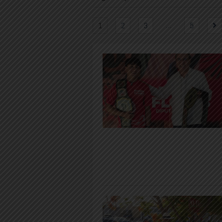
…
1
2
3
5