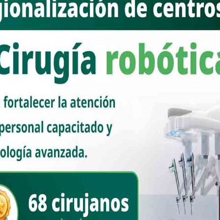
ESTATAL
Ramón Flores cumple gestiones
ciudadanas con entrega de apoyos
en Guaymas
Nuevo Sonora
junio 4, 2026
Guaymas, Sonora; 4 de junio de 2026. El diputado federal
Ramón Flores realizó la entrega de una andadera y dos sillas
de ruedas a vecinos de Guaymas, [...]
Read More
ESTATAL
Ramón Flores entrega 70 toneladas
de alimento a familias guaymenses
Nuevo Sonora
abril 8, 2026
Guaymas, Sonora.– El diputado federal Ramón Flores realizó la
entrega de 70 toneladas de alimento en beneficio de cientos
de familias del municipio de [...]
Read More