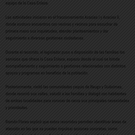
equipo de la Casa Enlace.
Las actividades iniciaron en el fraccionamiento Acacias I y Acacias II,
donde sostuvo encuentros con vecinas y vecinos para escuchar de
primera mano sus inquietudes, atender planteamientos y dar
seguimiento a diversas gestiones ciudadanas.
Durante el recorrido, el legislador puso a disposición de las familias los
servicios que ofrece la Casa Enlace, espacio desde el cual se brinda
acompañamiento y seguimiento a gestiones relacionadas con distintos
apoyos y programas en beneficio de la población.
Posteriormente, visitó las comunidades yaquis de Baugo y Guásimas,
donde recorrió sus calles, saludó a las familias y dialogó con habitantes
de ambas localidades para conocer de cerca sus principales necesidades
y prioridades.
Ramón Flores explicó que estos recorridos permiten identificar áreas de
atención en las que se pueden impulsar acciones concretas, como