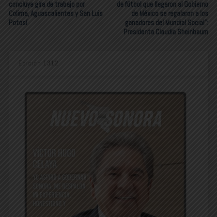
concluye gira de trabajo por
de fútbol que llegaron al Gobierno
Colima, Aguascalientes y San Luis
de México se regalaron a los
Potosí
ganadores del Mundial Social”:
Presidenta Claudia Sheinbaum
Edición 1312