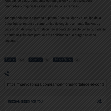
jornadas de salud, campañas de fumigación y otras actividades
orientadas a mejorar la calidad de vida de las familias.
Acompañado por la diputada suplente Griselda López y el equipo de la
Casa Enlace, reiteró su compromiso de seguir recorriendo Guaymas y
cada rincón de Sonora, fortaleciendo el contacto directo con la ciudadanía
y dando seguimiento puntual a las solicitudes que surgen en cada
encuentro.
Estatal
Guaymas
Ramón Flores
800
41
28
RECOMMENDED FOR YOU