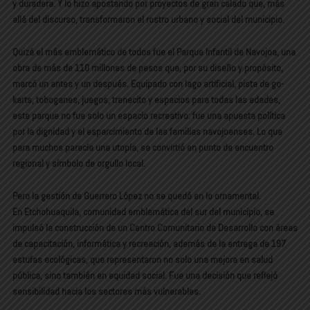
y duradera. Y lo hizo apostando por proyectos de gran calado que, más
allá del discurso, transformaron el rostro urbano y social del municipio.
Quizá el más emblemático de todos fue el Parque Infantil de Navojoa, una
obra de más de 110 millones de pesos que, por su diseño y propósito,
marcó un antes y un después. Equipado con lago artificial, pista de go-
karts, toboganes, juegos, trenecito y espacios para todas las edades,
este parque no fue solo un espacio recreativo: fue una apuesta política
por la dignidad y el esparcimiento de las familias navojoenses. Lo que
para muchos parecía una utopía, se convirtió en punto de encuentro
regional y símbolo de orgullo local.
Pero la gestión de Guerrero López no se quedó en lo ornamental.
En Etchohuaquila, comunidad emblemática del sur del municipio, se
impulsó la construcción de un Centro Comunitario de Desarrollo
con áreas
de capacitación, informática y recreación, además de la entrega de 197
estufas ecológicas, que representaron no solo una mejora en salud
pública, sino también en equidad social. Fue una decisión que reflejó
sensibilidad hacia los sectores más vulnerables.