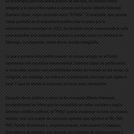
En la siempre convulsa arena política de Navojoa, un nombre otrora
relegado a la penumbra vuelve a resonar con fuerza: Alberto Natanael
Guerrero López, mejor conocido como “El Pitillo”. El exalcalde, que parecía
haber quedado en el anecdotario político tras su paso por la
administración municipal en 2012, ha decidido lanzar nuevamente la caña
para auscultar si la ciudadanía todavía lo percibe como un referente de
liderazgo. La respuesta, hasta ahora, resulta halagüeña.
Lo que a primera vista podría parecer un simple amago, en el fondo
representa una coyuntura trascendental: Guerrero López se perfila como
el único pilar opositor con posibilidades reales de irrumpir en las urnas. La
incógnita, sin embargo, no radica en si participará, sino bajo qué siglas lo
hará. Y aquí es donde el escenario se torna asaz interesante.
Después de un análisis a cómo se ha manejado Alberto Natanael,
principalmente las fotos que ha compartido en redes sociales y según
diversos corrillos políticos, el “Pitillo” podría encabezar no solo una fuerza
aislada, sino una suerte de consorcio opositor que aglutine al PRI, PAN,
PRD, Partido Sonorense y, sorpresivamente, a Movimiento Ciudadano.
Una caterva de partidos que, aunque con historias de desencuentros y