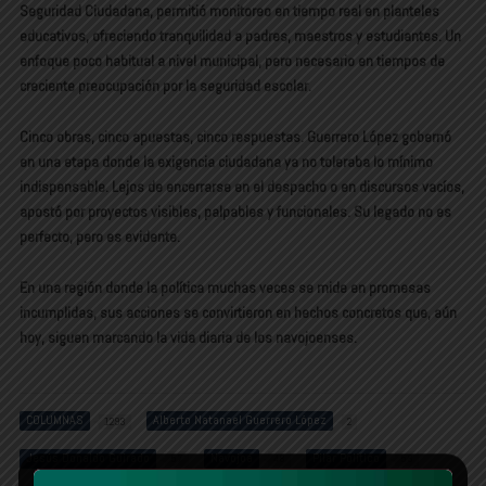
Seguridad Ciudadana, permitió monitoreo en tiempo real en planteles
educativos, ofreciendo tranquilidad a padres, maestros y estudiantes. Un
enfoque poco habitual a nivel municipal, pero necesario en tiempos de
creciente preocupación por la seguridad escolar.
Cinco obras, cinco apuestas, cinco respuestas. Guerrero López gobernó
en una etapa donde la exigencia ciudadana ya no toleraba lo mínimo
indispensable. Lejos de encerrarse en el despacho o en discursos vacíos,
apostó por proyectos visibles, palpables y funcionales. Su legado no es
perfecto, pero es evidente.
En una región donde la política muchas veces se mide en promesas
incumplidas, sus acciones se convirtieron en hechos concretos que, aún
hoy, siguen marcando la vida diaria de los navojoenses.
COLUMNAS
Alberto Natanael Guerrero López
1293
2
Jesús Donaldo Guirado
Navojoa
Pilar Político
57
48
53