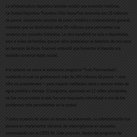
La infraestructura deportiva también recibió una inversión histórica.
La Unidad Deportiva “Faustino Félix Serna”fue renovada con 15 millones
de pesos, incluyendo canchas de pasto sintético y mejoramiento general,
mientras que se destinaban otros 55 millones para pavimentar sus
accesos con concreto hidráulico. La obra benefició no solo a deportistas,
sino a miles de familias que por años padecieron el deterioro de esa zona
en tiempos de lluvia. Guerrero entendió que fomentar el deporte era
también construir tejido social.
A lo anterior se suma el ambicioso programa “Todo Pavimentado”,
mediante el cual se gestionaron más de 180 millones de pesos —una
cifra sin precedentes— para mejorar vialidades clave y renovar redes de
agua potable y drenaje. El programa, ejecutado en 11 calles principales,
no fue una promesa al aire; fue una respuesta estructural a uno de los
problemas más persistentes en la ciudad.
Y como muestra de visión en temas de prevención, su administración fue
pionera en implementar cámaras de videovigilancia en escuelas
,
comenzando con el CBTIS 64. Este proyecto, dentro del programa de