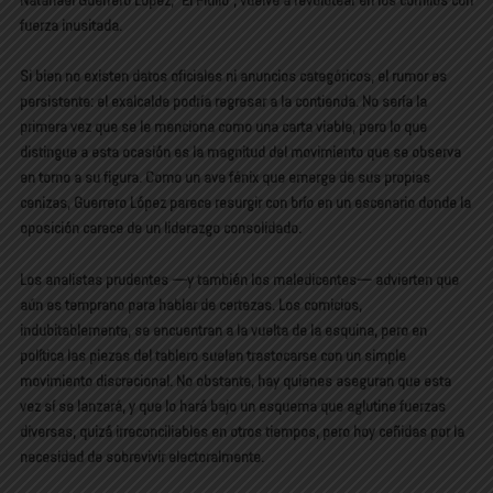
fuerza inusitada.
Si bien no existen datos oficiales ni anuncios categóricos, el rumor es
persistente: el exalcalde podría regresar a la contienda. No sería la
primera vez que se le menciona como una carta viable, pero lo que
distingue a esta ocasión es la magnitud del movimiento que se observa
en torno a su figura. Como un ave fénix que emerge de sus propias
cenizas, Guerrero López parece resurgir con brío en un escenario donde la
oposición carece de un liderazgo consolidado.
Los analistas prudentes —y también los maledicentes— advierten que
aún es temprano para hablar de certezas. Los comicios,
indubitablemente, se encuentran a la vuelta de la esquina, pero en
política las piezas del tablero suelen trastocarse con un simple
movimiento discrecional. No obstante, hay quienes aseguran que esta
vez sí se lanzará, y que lo hará bajo un esquema que aglutine fuerzas
diversas, quizá irreconciliables en otros tiempos, pero hoy ceñidas por la
necesidad de sobrevivir electoralmente.