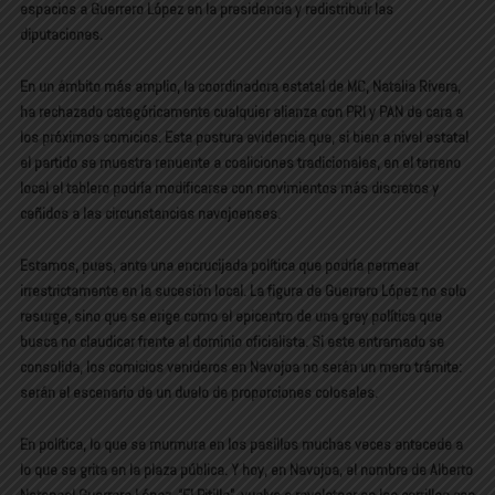
espacios a Guerrero López en la presidencia y redistribuir las
diputaciones.
En un ámbito más amplio, la coordinadora estatal de MC, Natalia Rivera,
ha rechazado categóricamente cualquier alianza con PRI y PAN de cara a
los próximos comicios. Esta postura evidencia que, si bien a nivel estatal
el partido se muestra renuente a coaliciones tradicionales, en el terreno
local el tablero podría modificarse con movimientos más discretos y
ceñidos a las circunstancias navojoenses.
Estamos, pues, ante una encrucijada política que podría permear
irrestrictamente en la sucesión local. La figura de Guerrero López no solo
resurge, sino que se erige como el epicentro de una grey política que
busca no claudicar frente al dominio oficialista. Si este entramado se
consolida, los comicios venideros en Navojoa no serán un mero trámite:
serán el escenario de un duelo de proporciones colosales.
En política, lo que se murmura en los pasillos muchas veces antecede a
lo que se grita en la plaza pública. Y hoy, en Navojoa, el nombre de Alberto
Natanael Guerrero López, “El Pitillo”, vuelve a revolotear en los corrillos con