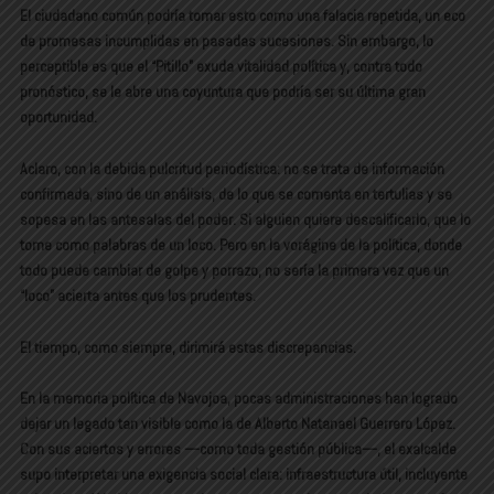
El ciudadano común podría tomar esto como una falacia repetida, un eco
de promesas incumplidas en pasadas sucesiones. Sin embargo, lo
perceptible es que el “Pitillo” exuda vitalidad política y, contra todo
pronóstico, se le abre una coyuntura que podría ser su última gran
oportunidad.
Aclaro, con la debida pulcritud periodística: no se trata de información
confirmada, sino de un análisis, de lo que se comenta en tertulias y se
sopesa en las antesalas del poder. Si alguien quiere descalificarlo, que lo
tome como palabras de un loco. Pero en la vorágine de la política, donde
todo puede cambiar de golpe y porrazo, no sería la primera vez que un
“loco” acierta antes que los prudentes.
El tiempo, como siempre, dirimirá estas discrepancias.
En la memoria política de Navojoa, pocas administraciones han logrado
dejar un legado tan visible como la de Alberto Natanael Guerrero López
.
Con sus aciertos y errores —como toda gestión pública—, el exalcalde
supo interpretar una exigencia social clara: infraestructura útil, incluyente