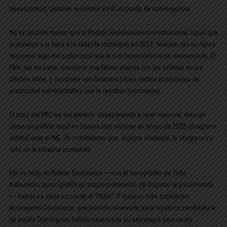
desencantos, parecen encontrar en él un punto de convergencia.
No es un dato menor que el Partido Revolucionario Institucional, aquel que
lo acuerpó y lo llevó a la cúspide municipal en 2012, busque con su figura
recuperar algo del poder local que le fue inexorablemente desbancado. El
PAN, por su parte, mantiene una férrea alianza con los priistas en los
últimos años, y comparte con Guerrero López ciertos postulados de
practicidad administrativa que le resultan funcionales.
El caso del PRD es sui géneris: desaparecido a nivel nacional, resurge
como un partido local en Sonora tras obtener en enero de 2025 el registro
estatal ante el INE. Un movimiento que, aunque modesto, le otorga voz y
voto en la próxima contienda.
Por su lado, el Partido Sonorense —con el beneplácito de Toño
Astiazarán, quien perfila su propia pretensión de disputar la gubernatura
— habría ya dado luz verde al “Pitillo”. Y quizá lo más estridente:
Movimiento Ciudadano, que parecía reservado para repetir la candidatura
de Adolfo Domínguez, habría trastocado su estrategia para ceder