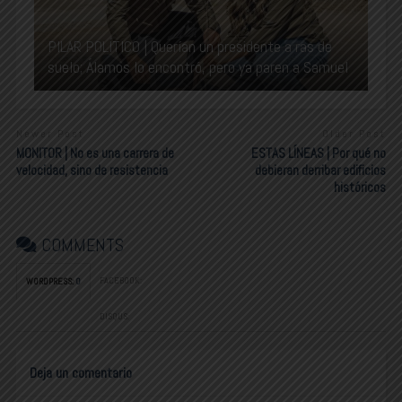
PILAR POLÍTICO | Querían un presidente a ras de
suelo; Álamos lo encontró, pero ya paren a Samuel
Newer Post
Older Post
MONITOR | No es una carrera de
ESTAS LÍNEAS | Por qué no
velocidad, sino de resistencia
debieran derribar edificios
históricos
COMMENTS
FACEBOOK:
WORDPRESS:
0
DISQUS:
Deja un comentario