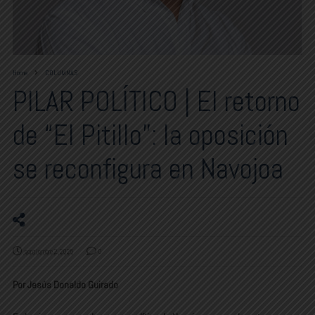
Home
COLUMNAS
PILAR POLÍTICO | El retorno
de “El Pitillo”: la oposición
se reconfigura en Navojoa
septiembre 2, 2025
0
Por Jesús Donaldo Guirado