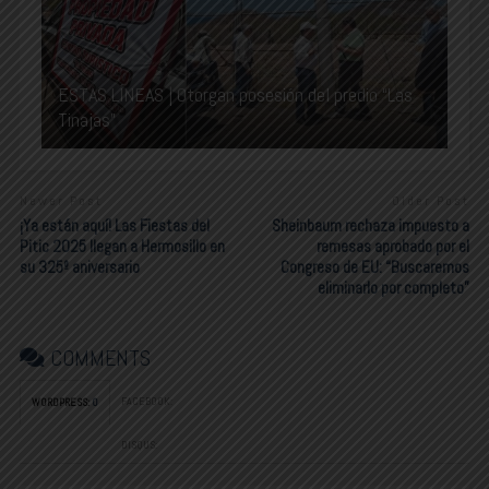
ESTAS LÍNEAS | Otorgan posesión del predio “Las
Tinajas”
Newer Post
Older Post
¡Ya están aquí! Las Fiestas del
Sheinbaum rechaza impuesto a
Pitic 2025 llegan a Hermosillo en
remesas aprobado por el
su 325º aniversario
Congreso de EU: “Buscaremos
eliminarlo por completo”
COMMENTS
FACEBOOK:
WORDPRESS:
0
DISQUS: