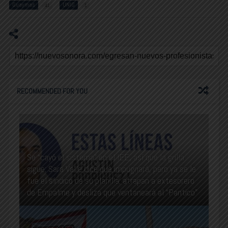
Guaymas
UNIG
41
1
RECOMMENDED FOR YOU
Se “cayó el sistema” en el IEE, así que la grilla
sigue; Sara Valle dice que impugnará, pero ya se le
fue el síndico de su planilla; atrapan a extesorero
de Empalme y desliza que ventaneará al “Pantico”