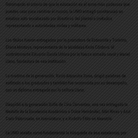
Retomando el criterio de que la educación es el arma más poderosa que
puedes usar para cambiar el mundo, la UNIG entregó constancias en
emotivo acto encabezado por directivos del plantel e invitados
representando a autoridades civiles y militares.
Los títulos fueron entregados por la promotora de Economía y Turismo,
Eliana Montoya, representante de la alcaldesa Karla Córdova; el
contralmirante Eduardo García Urbina por la fuerza armada naval y Mariel
Llano, fundadora de esa institución.
La madrina de la generación, Rocío Alejandra Sosa, dirigió palabras de
estímulo a los graduados y también fue reconocida por su desempeño,
con un diploma entregado por la señora Llano.
Despidió a la generación Sofía de Cina Cervantes, una vez entregada la
Medalla de la Excelencia Académica a Dulce Hernández, Alán Rivas y Azul
Cielo Valenzuela, en licenciatura; y a Rodolfo Félix en Maestría.
La UNIG resalta como fundamental la búsqueda de esa excelencia, por