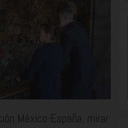
E
ción México-España, mirar