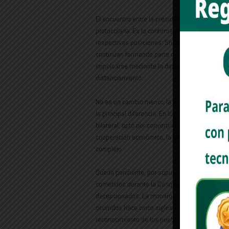
El encuentro entre la presidenta Claudia Shein
protocolaria. Es la confirmación de que ambos p
respectivas posiciones. Sheinbaum dejó claro q
continúan formando parte de la postura del 
impulsarse mediante la diplomacia, la interloc
distanciamiento.
No es un cambio menor, la presidenta conserva 
la principal diferencia. En lugar de convertir e
bilateral, optó por convertirlo en uno de los 
cooperación económica, la inversión, la cultu
complejo.
Queda pendiente, por supuesto, el asunto que d
cometidos durante la Conquista. Quienes esp
decepcionados. La monarquía española ha sos
ocurridos hace cinco siglos bajo parámetros c
reconocimiento de los pueblos originarios const