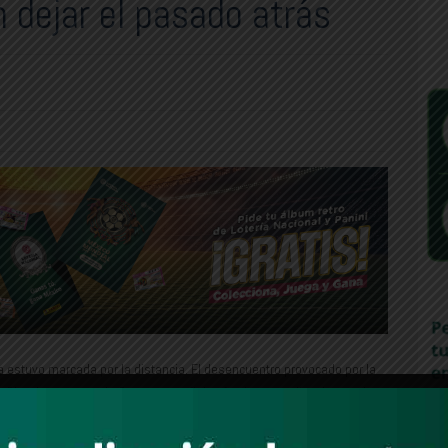
n dejar el pasado atrás
a estuvo marcada por la distancia. El desencuentro provocado por la
 Obrador para que la Corona española ofreciera una disculpa por los
os en una dinámica de frialdad institucional que parecía difícil de
o la política misma, rara vez permanece inmóvil.