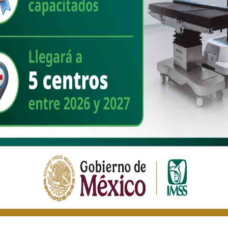
isculpa formal existen múltiples caminos diplomáticos. La historia
s grandes conflictos comienzan a resolverse mediante declaraciones
de memoria, comisiones históricas o gestos de alto contenido político
 partes, permiten construir una narrativa compartida hacia el futuro.
ibujarse. El ambiente cordial descrito por la presidenta después de
na que hace apenas unos meses parecía cerrada. No garantiza una
s gobiernos exploren nuevas fórmulas para atender una demanda que
ras más profundas de la identidad nacional.
iones comerciales, disputas geopolíticas y la necesidad de
 mucho más que ganar cooperando que prolongando diferencias.
 intensa relación económica y millones de vínculos humanos
udia Sheinbaum
España
Felipe VI
267
2
1