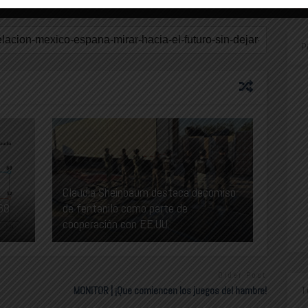
P
Claudia Sheinbaum destaca decomiso
68
de fentanilo como parte de
cooperación con EE.UU.
Older Post
MONITOR | ¡Que comiencen los juegos del hambre!
T