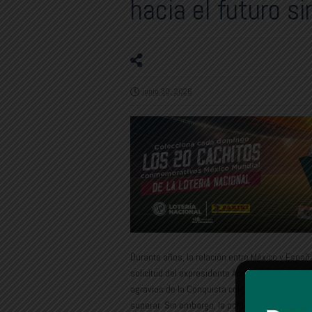
hacia el futuro si
junio 30, 2026
Durante años, la relación entre México y Españ
solicitud del expresidente Andrés Manuel López
agravios de la Conquista colocó a ambos gobiern
superar. Sin embargo, la política exterior, com