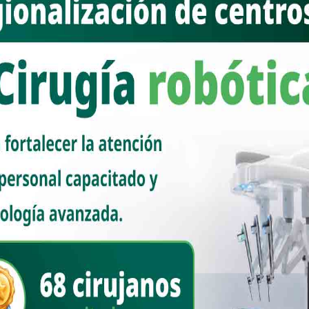
baum y el rey Felipe VI representa mucho más que una fotografía
aíses han decidido privilegiar el diálogo sin renunciar a sus
ue la reivindicación de los pueblos originarios y la memoria histórica
Estado mexicano; pero también demostró que esa agenda puede
ución y la construcción de acuerdos, antes que desde el
el fondo del planteamiento, pero modifica la forma. Ahí radica quizá
l diferendo histórico en un obstáculo permanente para la relación
temas de una conversación más amplia, donde también tienen cabida la
ra, la educación y los desafíos compartidos en un mundo cada vez más
io origen al desencuentro: el reconocimiento de los agravios
eraban una disculpa inmediata probablemente saldrán
tenido históricamente que no corresponde juzgar acontecimientos
ontemporáneos, mientras que México mantiene la convicción de que el
ituye un acto de justicia histórica.