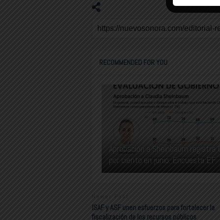
RECOMMENDED FOR YOU
Aprobación a Sheinbaum registra 
por ciento en junio: Encuesta EF
Newer Post
ISAF y ASF unen esfuerzos para fortalecer la
fiscalización de los recursos públicos