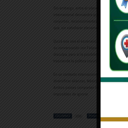
Sin embargo, entre el silencio absoluto y una d
internacional demuestra que, en ocasiones, lo
conjuntas, reconocimientos simbólicos, actos 
que, sin satisfacer plenamente a ninguna de las
Quizá ese sea el escenario que hoy empieza a d
su conversación con Felipe VI abre una venta
disculpa, pero sí la posibilidad de que ambo
trasciende la política coyuntural y toca las fib
En un contexto internacional marcado por tens
diversificar alianzas, México y España tienen
Ambos países comparten historia, idioma, una
imposibles de ignorar.
COLUMNAS
Principales
Cla
1293
1485