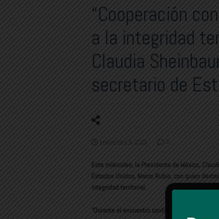
“Cooperación con
a la integridad te
Claudia Sheinbau
secretario de Es
septiembre 6, 2025
0
Este miércoles, la Presidenta de México, Clau
Estados Unidos, Marco Rubio, con quien destacó
integridad territorial.
“Durante el encuentro cordial con el secretari