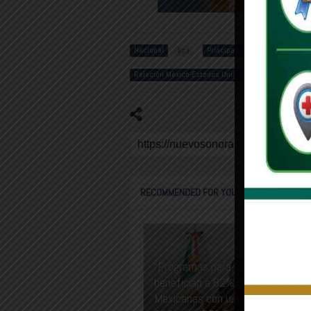
Nacional
Principales
Claud
803
1485
Relación México-Estados Unidos
33
RECOMMENDED FOR YOU
“Programas para el Bienestar
benefician a 82% del las familias
Mexicanas con una inversión de ca