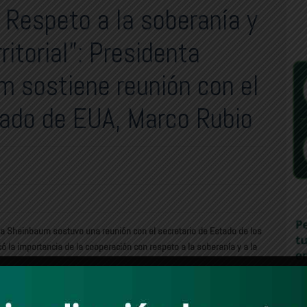
 Respeto a la soberanía y
rritorial”: Presidenta
m sostiene reunión con el
tado de EUA, Marco Rubio
dia Sheinbaum sostuvo una reunión con el secretario de Estado de los
 la importancia de la cooperación con respeto a la soberanía y a la
o de Estado de los Estados Unidos, Marco Rubio, acordamos el