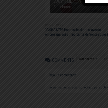
836 mil MDP”: Presidenta Claudia
Sheinbaum
Newer Post
“CANACINTRA Hermosillo alista el evento
empresarial más importante de Sonora”: José
COMMENTS
FAC
WORDPRESS:
0
Deja un comentario
Lo siento, debes estar
conectado
para publi