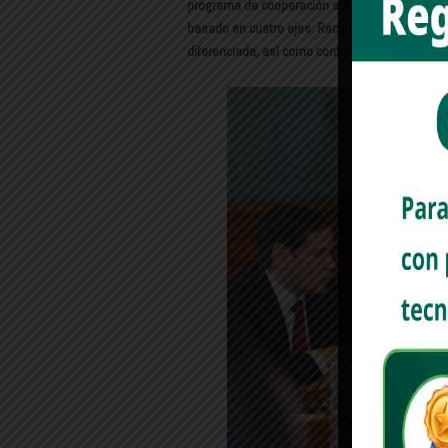
programa de cooperación sobre seguridad fronte
basado en cuatro ejes: Reciprocidad; respeto a 
diferenciada, así como confianza mutua”, escri