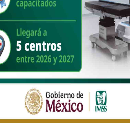
ia Sheinbaum
Marco Rubio
267
1
“Cuando México trabaja unido, no hay
desafío que no podamos enfrentar”:
Presidenta Claudia Sheinbaum entrega
reconocimientos a servidores públicos
si
por Plan Kukulkán que garantizó