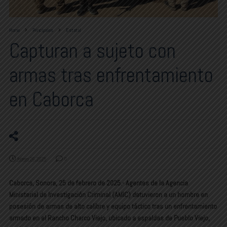
Home
Principales
Estatal
Capturan a sujeto con
armas tras enfrentamiento
en Caborca
febrero 26, 2025
0
Caborca, Sonora, 25 de febrero de 2025
.- Agentes de la
Agencia
Ministerial de Investigación Criminal (AMIC)
detuvieron a un hombre en
posesión de
armas de alto calibre y equipo táctico
tras un enfrentamiento
armado en el Rancho Charco Viejo, ubicado a espaldas de
Pueblo Viejo,