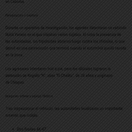
en Caborca
.
Persecución y captura
Durante un operativo de investigación, los agentes
detectaron un vehículo
Buick Verano
en el que viajaban varios sujetos. Al notar la presencia de
las autoridades, los tripulantes
abrieron fuego contra los oficiales
, lo que
derivó en una persecución que terminó cuando el automóvil quedó varado
en la zona.
Los agresores intentaron huir a pie, pero los oficiales lograron la
detención de
Rogelio “N”, alias “El Chalito”
, de 26 años y originario
de
Chiapas
.
Aseguran armas y equipo táctico
Tras inspeccionar el vehículo, las autoridades localizaron un
importante
arsenal
, que incluía:
Dos fusiles AK-47