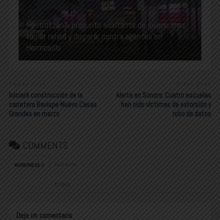
Neutralizan a presunto asaltante de joyería tras
tomar rehén y disparar contra agentes en
Hermosillo
Newer Post
Older Post
Iniciará construcción de la
Alerta en Sonora: Cuatro escuelas
carretera Bavispe-Nuevo Casas
han sido víctimas de extorsión y
Grandes en marzo
robo de datos
COMMENTS
FACEBOOK:
WORDPRESS:
0
DISQUS:
Deja un comentario