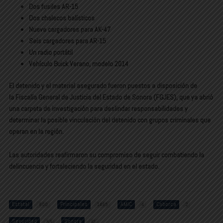
Dos fusiles AR-15
Dos chalecos balísticos
Nueve cargadores para AK-47
Seis cargadores para AR-15
Un radio portátil
Vehículo Buick Verano, modelo 2014
El detenido y el material asegurado fueron puestos a disposición de
la
Fiscalía General de Justicia del Estado de Sonora (FGJES)
, que ya abrió
una carpeta de investigación para deslindar responsabilidades y
determinar la posible vinculación del detenido con grupos criminales que
operan en la región.
Las autoridades reafirmaron su compromiso de seguir combatiendo la
delincuencia y fortaleciendo la seguridad en el estado.
Estatal
Principales
AMIC
Caborca
800
1485
4
2
Seguridad
Sonora
59
61