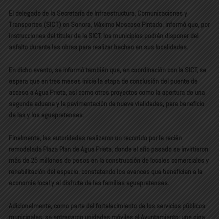
El delegado de la Secretaría de Infraestructura, Comunicaciones y
Transportes (SICT) en Sonora, Máximo Moscoso Pintado, informó que, por
instrucciones del titular de la SICT, los municipios podrán disponer del
asfalto durante las obras para realizar bacheo en sus localidades.
En dicho evento, se informó también que, en coordinación con la SICT, se
espera que en tres meses inicie la etapa de conclusión del puente de
acceso a Agua Prieta, así como otros proyectos como la apertura de una
segunda aduana y la pavimentación de nueve vialidades, para beneficio
de las y los aguapretenses.
Finalmente, las autoridades realizaron un recorrido por la recién
remodelada Plaza Plan de Agua Prieta, donde el año pasado se invirtieron
más de 25 millones de pesos en la construcción de locales comerciales y
rehabilitación del espacio, constatando los avances que benefician a la
economía local y al disfrute de las familias aguapretenses.
Adicionalmente, como parte del fortalecimiento de los servicios públicos
municipales, se entregaron unidades móviles al Ayuntamiento: una pipa