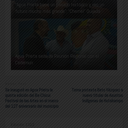
“Agua Prieta tiene un pasado histórico y veo un
futuro mucho más grande”: “Chemel” Quijada
Agua Prieta sede de Reunión Regional con el
Cedemun
Newer Post
Older Post
Se inauguró en Agua Prieta la
Toma protesta Beto Vázquez a
quinta edición del Ba-Chicui
nuevo titular de Asuntos
Festival de las Artes en el marco
Indígenas de Hutabampo
del 127 aniversario del municipio
Edición 1312