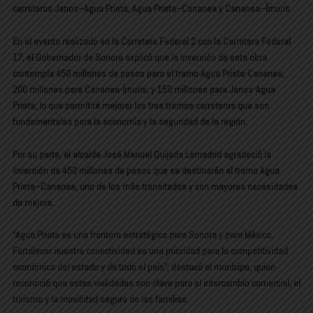
carreteros Janos–Agua Prieta, Agua Prieta–Cananea y Cananea–Ímuris.
En el evento realizado en la Carretera Federal 2 con la Carretera Federal
17, el Gobernador de Sonora explicó que la inversión de esta obra
contempla 450 millones de pesos para el tramo Agua Prieta-Cananea;
200 millones para Cananea-Ímuris; y 150 millones para Janos-Agua
Prieta; lo que permitirá mejorar los tres tramos carreteros que son
fundamentales para la economía y la seguridad de la región.
Por su parte, el alcalde José Manuel Quijada Lamadrid agradeció la
inversión de 450 millones de pesos que se destinarán al tramo Agua
Prieta–Cananea, uno de los más transitados y con mayores necesidades
de mejora.
“Agua Prieta es una frontera estratégica para Sonora y para México.
Fortalecer nuestra conectividad es una prioridad para la competitividad
económica del estado y de todo el país”, destacó el munícipe, quien
reconoció que estas vialidades son clave para el intercambio comercial, el
turismo y la movilidad segura de las familias.