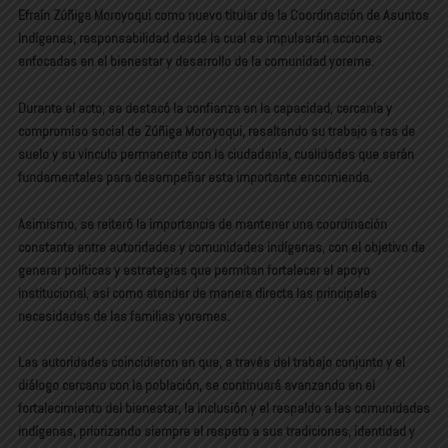
Efraín Zúñiga Moroyoqui como nuevo titular de la Coordinación de Asuntos
Indígenas, responsabilidad desde la cual se impulsarán acciones
enfocadas en el bienestar y desarrollo de la comunidad yoreme.
Durante el acto, se destacó la confianza en la capacidad, cercanía y
compromiso social de Zúñiga Moroyoqui, resaltando su trabajo a ras de
suelo y su vínculo permanente con la ciudadanía, cualidades que serán
fundamentales para desempeñar esta importante encomienda.
Asimismo, se reiteró la importancia de mantener una coordinación
constante entre autoridades y comunidades indígenas, con el objetivo de
generar políticas y estrategias que permitan fortalecer el apoyo
institucional, así como atender de manera directa las principales
necesidades de las familias yoremes.
Las autoridades coincidieron en que, a través del trabajo conjunto y el
diálogo cercano con la población, se continuará avanzando en el
fortalecimiento del bienestar, la inclusión y el respaldo a las comunidades
indígenas, priorizando siempre el respeto a sus tradiciones, identidad y