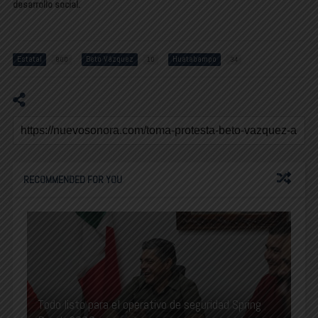
desarrollo social.
Estatal
Beto Vázquez
Huatabampo
800
10
34
RECOMMENDED FOR YOU
Todo listo para el operativo de seguridad Spring