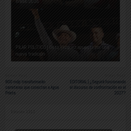
Break 2026
PILAR POLÍTICO | Beto Vázquez apuesta por una
nueva tradición
Newer Post
Older Post
800 mdp transformarán
EDITORIAL | ¿Seguirá funcionando
carreteras que conectan a Agua
el discurso de confrontación en el
Prieta
2027?
Edición 1312