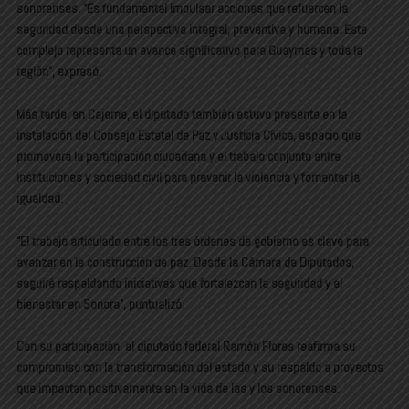
sonorenses. “Es fundamental impulsar acciones que refuercen la
seguridad desde una perspectiva integral, preventiva y humana. Este
complejo representa un avance significativo para Guaymas y toda la
región”, expresó.
Más tarde, en Cajeme, el diputado también estuvo presente en la
instalación del Consejo Estatal de Paz y Justicia Cívica, espacio que
promoverá la participación ciudadana y el trabajo conjunto entre
instituciones y sociedad civil para prevenir la violencia y fomentar la
igualdad.
“El trabajo articulado entre los tres órdenes de gobierno es clave para
avanzar en la construcción de paz. Desde la Cámara de Diputados,
seguiré respaldando iniciativas que fortalezcan la seguridad y el
bienestar en Sonora”, puntualizó.
Con su participación, el diputado federal Ramón Flores reafirma su
compromiso con la transformación del estado y su respaldo a proyectos
que impactan positivamente en la vida de las y los sonorenses.