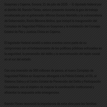
Guaymas y Cajeme, Sonora; 21 de julio de 2025. – El diputado federal por
el distrito 04, Ramón Flores, estuvo presente durante la gira de trabajo
encabezada por el gobernador Alfonso Durazo Montaño y la subsecretaria
de Gobernación, Rocío Bárcena Molina, que incluyó la inauguración del
Complejo de Seguridad Pública en Guaymas y la instalación del Consejo
Estatal de Paz y Justicia Cívica en Cajeme.
El legislador federal asistió a estos eventos como parte de su
compromiso con el fortalecimiento de las políticas públicas enfocadas en
la seguridad, la prevención del delito y la reconstrucción del tejido social
en el sur del estado.
Con una inversión de 300 millones de pesos, el nuevo Complejo de
Seguridad Pública en Guaymas albergará a la Policía Estatal, el C5i, el
Sistema Salva y el Centro Estatal de Prevención del Delito y Participación
Ciudadana, con el objetivo de mejorar la coordinación institucional y
eficientar la respuesta ante emergencias.
Ramón Flores reconoció la importancia de esta obra para las familias