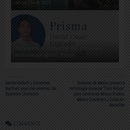
de los Libros 2025
Desaparecer el outsourcing: duro golpe a una
economía que agoniza. Prisma
Newer Post
Older Post
García Harfuch y Cervantes
Gobierno de México presenta
Martínez anuncian avances del
estrategia especial “Cero Robos”
Operativo Liberación
para carreteras México-Puebla,
México-Querétaro y Culiacán-
Mazatlán
COMMENTS