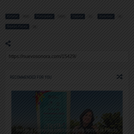
Estatal
Principales
Cajeme
Guaymas
800
1485
11
41
Ramón Flores
28
RECOMMENDED FOR YOU
Invitan a desayuno con causa para apoyar la Fiesta