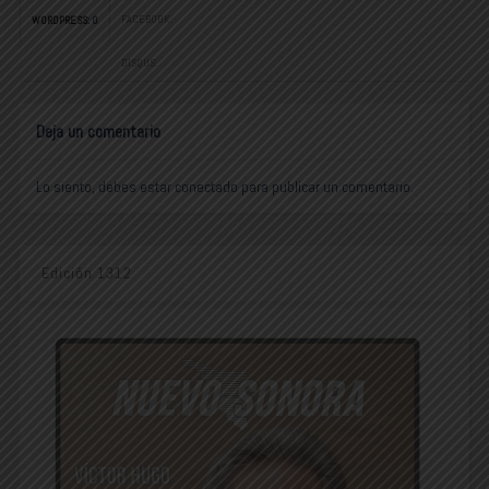
FACEBOOK:
WORDPRESS:
0
DISQUS:
Deja un comentario
Lo siento, debes estar
conectado
para publicar un comentario.
Edición 1312