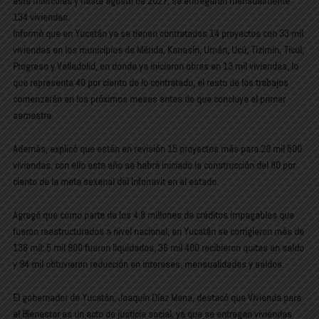
este miércoles y hasta agosto de 2027, se entregarán mensualmente
134 viviendas.
Informó que en Yucatán ya se tienen contratados 14 proyectos con 33 mil
viviendas en los municipios de Mérida, Kanasín, Umán, Ucú, Tizimín, Ticul,
Progreso y Valladolid, en donde ya iniciaron obras en 13 mil viviendas, lo
que representa 40 por ciento de lo contratado, el resto de los trabajos
comenzarán en los próximos meses antes de que concluya el primer
semestre.
Además, explicó que están en revisión 15 proyectos más para 20 mil 500
viviendas, con ello este año se habrá iniciado la construcción del 80 por
ciento de la meta sexenal del Infonavit en el estado.
Agregó que como parte de los 4.8 millones de créditos impagables que
fueron reestructurados a nivel nacional, en Yucatán se corrigieron más de
136 mil: 5 mil 900 fueron liquidados, 36 mil 400 recibieron quitas en saldo
y 94 mil obtuvieron reducción en intereses, mensualidades y saldos.
El gobernador de Yucatán, Joaquín Díaz Mena, destacó que Vivienda para
el Bienestar es un acto de justicia social, ya que se entregan viviendas