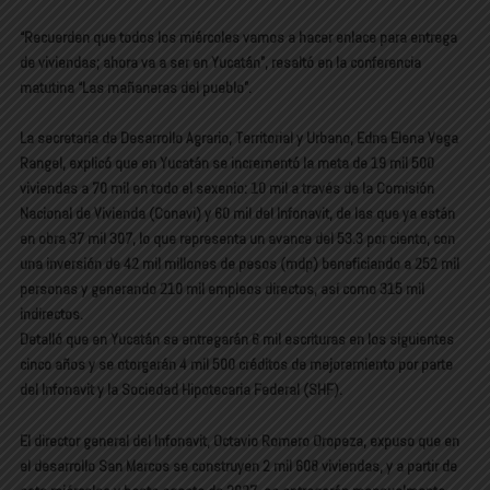
“Recuerden que todos los miércoles vamos a hacer enlace para entrega
de viviendas; ahora va a ser en Yucatán”, resaltó en la conferencia
matutina “Las mañaneras del pueblo”.
La secretaria de Desarrollo Agrario, Territorial y Urbano, Edna Elena Vega
Rangel, explicó que en Yucatán se incrementó la meta de 19 mil 500
viviendas a 70 mil en todo el sexenio: 10 mil a través de la Comisión
Nacional de Vivienda (Conavi) y 60 mil del Infonavit, de las que ya están
en obra 37 mil 307, lo que representa un avance del 53.3 por ciento, con
una inversión de 42 mil millones de pesos (mdp) beneficiando a 252 mil
personas y generando 210 mil empleos directos, así como 315 mil
indirectos.
Detalló que en Yucatán se entregarán 6 mil escrituras en los siguientes
cinco años y se otorgarán 4 mil 500 créditos de mejoramiento por parte
del Infonavit y la Sociedad Hipotecaria Federal (SHF).
El director general del Infonavit, Octavio Romero Oropeza, expuso que en
el desarrollo San Marcos se construyen 2 mil 608 viviendas, y a partir de