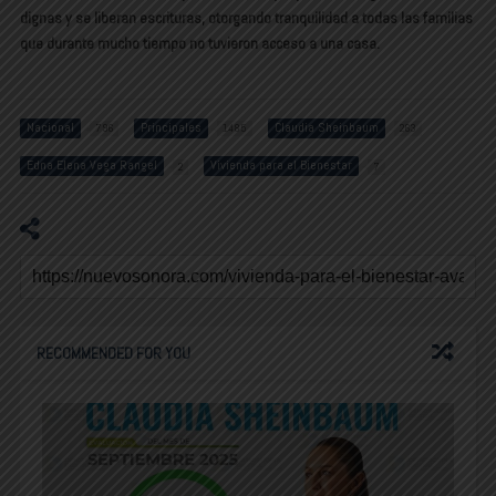
dignas y se liberan escrituras, otorgando tranquilidad a todas las familias
que durante mucho tiempo no tuvieron acceso a una casa.
Nacional
Principales
Claudia Sheinbaum
796
1485
263
Edna Elena Vega Rangel
Vivienda para el Bienestar
2
7
RECOMMENDED FOR YOU