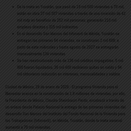
De la meta en Yucatán, que pasó de 19 mil 500 viviendas a 70 mil,
están en obra 37 mil 307 viviendas a través de una inversión de 42
mil mdp en beneficio de 252 mil personas; generarán 210 mil
empleos directos y 315 mil indirectos
En el desarrollo San Marcos del Infonavit de Mérida, Yucatán se
entregan las primeras 64 viviendas, se construyen 2 mil 608; a
partir de este miércoles y hasta agosto de 2027 se entregarán
mensualmente 134 viviendas
Se han reestructurado más de 136 mil créditos impagables: 5 mil
900 fueron liquidados, 36 mil 400 recibieron quitas en saldo y 94
mil obtuvieron reducción en intereses, mensualidades y saldos
Ciudad de México, 28 de enero de 2026.- El programa Vivienda para el
Bienestar avanza en la construcción de 1.8 millones de viviendas, por ello,
la Presidenta de México, Claudia Sheinbaum Pardo, encabezó a través de
un enlace desde Palacio Nacional la entrega de las primeras viviendas del
desarrollo San Marcos del Instituto del Fondo Nacional de la Vivienda para
los Trabajadores (Infonavit), en Mérida, Yucatán, donde la meta sexenal
aumentó a 70 mil viviendas.