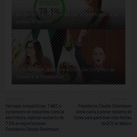
¡Un año de transformación con el gran respaldo del
pueblo de México!
La Batalla por la No Reelección: Del Congreso de
Sonora a la Presidencia
Newer Post
Older Post
Ventajas competitivas, T-MEC e
Presidenta Claudia Sheinbaum
incremento en industrias como la
envía carta a primer ministro de
electrónica, explican aumento de
Corea para gestionar más fechas
7.6% en exportaciones:
de BTS en México
Presidenta Claudia Sheinbaum