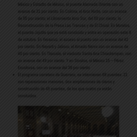
México y Estadto de México, el puente Alameda Oriente con un
avance de 31 por ciento. En Colima, el Arco Norte, con un avance
de 55 por ciento; el Libramiento Arco Sur, del 50 por ciento; la
Reconstrucción de la Presa Las Trancas y de El Chical. En Morelos,
el puente Jojutla que ya está concluido y entra en operación este 9
de octubre. En Veracruz, el acceso al puerto con un avance del 42
por ciento. En Nayarit y Jalisco, el Amado Nervo con un avance de
40 por ciento. En Tlaxcala, el viaducto Santa Ana Chiautempan, con
un avance del 49 por ciento. Y en Sinaloa, el México 15 – Pérez
Escobosa, con un avance del 38 por ciento
El programa carretero de Guerrero, se intervienen 68 puentes: 21
con reparaciones menores, dos ampliaciones de claros y
construcción de 45 puentes, de los que cuatro ya están
concluidos.