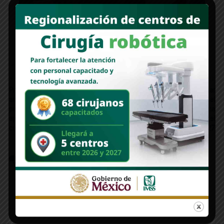
Anuncia gobierno de México reapertura el próximo 1
de julio del nuevo Parque Bicentenario
Newer Post
Older Post
Presidenta Claudia Sheinbaum
“Estamos a tiempo de caminar
anuncia gira de “México Canta”
hacia los municipios”: Joel
para promover música sin
Ramírez plantea una
apología a la violencia ni al
reestructuración territorial del
consumo de drogas
PRD rumbo al 2027
COMMENTS
FACEBOOK:
WORDPRESS:
0
DISQUS: