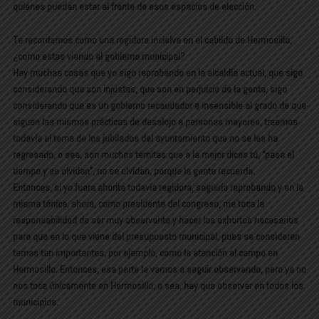
quienes puedan estar al frente de esos espacios de elección.
Te recordamos como una regidora incisiva en el cabildo de Hermosillo,
¿como estas viendo al gobierno municipal?
Hay muchas cosas que yo sigo reprobando en la alcaldía actual, que sigo
considerando que son injustas, que son en perjuicio de la gente, sigo
considerando que es un gobierno recaudador e insensible al grado de que
siguen las mismas prácticas de desalojo a personas mayores, traemos
todavía el tema de los jubilados del ayuntamiento que no se les ha
regresado, o sea, son muchos temitas que a la mejor dices tú, “pasa el
tiempo y se olvidan”, no se olvidan, porque la gente recuerda.
Entonces, si yo fuera ahorita todavía regidora, seguiría reprobando y en la
misma tónica, ahora, como presidente del congreso, me toca la
responsabilidad de ser muy observante y hacer los exhortos necesarios
para que en lo que viene del presupuesto municipal, pues se consideren
temas tan importantes, por ejemplo, como la atención al campo en
Hermosillo. Entonces, esa parte la vamos a seguir observando, pero ya no
nos toca únicamente en Hermosillo, o sea, hay que observar en todos los
municipios.