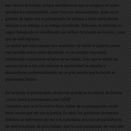
ese vínculo de trabajo, porque acordémonos que el congreso es quien
aprueba los presupuestos, quien hace las observaciones, quien es el
garante de vigilar que el presupuesto se aplique, y quien está jalando
siempre a un diálogo, a un trabajo coordinado. Entonces, la intención es
seguir trabajando en coordinación por el bien del pueblo de Sonora, y creo
que se está logrando.
La verdad que este paquete que acabamos de recibir el pasado jueves
trae también estas miras de trabajo, en un sentido muy social,
impulsando nuevamente el tema de las becas. Creo que el atacar las
causas dando a las y los jóvenes la oportunidad de estudiar y
desarrollarse profesionalmente, es un gran acierto que ha tenido el
gobernador Durazo.
Se ha tenido el presupuesto social más grande en la historia de Sonora,
¿como prevé el presupuesto para 2026?
Considero que va en la misma línea, hablar de un presupuesto social
tiene mucho que ver con la justicia. Es decir, los gobiernos de manera
histórica se esforzaron por dar a la ciudadanía una cara de gandallismo,
de deshonestidad, de poco trabajo, que ha sido complicado dar esta otra