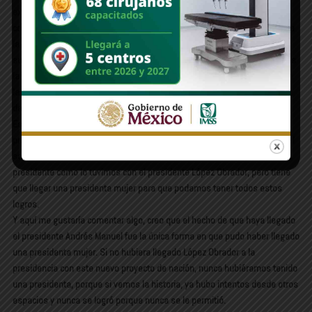
exige que se le diga presidenta con a, sino también sube a nivel
constitucional el tema de la igualdad sustantiva, en donde es reconocida
la mujer por ser persona, o sea, en eso se consiste la igualdad
sustantiva, en que no eres mujer, no eres hombre, eres persona, y tienes
la misma dignidad.Y en ese sentido, se reconozca al mismo esfuerzo en
la misma recompensa, hablando de homologación de sueldos, de
derechos, a decidir, etcétera.
Esa parte creo que no se hubiera logrado si no tuviéramos una
presidenta, porque ahora sí, como dice el dicho, nadie sabe lo que trae el
saco, más quien lo trae a cuesta. Hubiéramos podido tener un excelente
presidente como lo tuvimos con el presidente López Obrador, pero tiene
que llegar una presidenta mujer para que podamos tener todos estos
logros.
Y aquí me gustaría comentar algo, creo que el hecho de que haya llegado
el presidente Andrés Manuel fue la única forma en que pudo haber llegado
una presidenta mujer. Si no hubiera llegado López Obrador a la
presidencia con este nuevo proyecto de nación, nunca hubiéramos tenido
una presidenta, porque si vemos la historia, ya hubo intentos desde otros
espacios y nunca se logró porque nunca se le permitió.