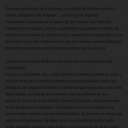
Tenemos presidenta de la república, presidenta de Morena nacional y
estatal, presidenta del congreso… ¿es tiempo de mujeres?
Coincidimos totalmente en el tiempo de las mujeres, que estamos
trabajando las mujeres, y esto no quiere decir que porque es tiempo de
mujeres, los hombres se quedan afuera, quiere decir simplemente que ya
es tiempo en que las mujeres se nos dan las mismas oportunidades para
demostrar que somos seres humanos iguales. Ese es el punto.
¿Cómo ve la iniciativa de Morena de reconocer a los fundadores del
movimiento?
Pues con muy buenos ojos, porque Morena necesita no perder el rumbo, y
la única forma de no hacerlo es tener siempre presente las raíces, los
principios, los orígenes. Entonces, el hecho de que tengamos a una Luisa
María Alcalde, que fue de las juventudes que tuvo Morena en sus
principios. Si vemos a una doctora Claudia Sheinbaum, que fue también
de las primeras que incursionó, ella incluso hace una convocatoria a
sumar a más mujeres a las que llamó Adelitas, de las cual me siento muy
orgullosa de pertenecer. De tener ahora una presidenta estatal como
Judith Admenta, que dicho sea de paso, es también de las de las raíces