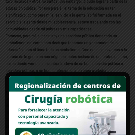
tuvo recursos y otros no tantos. Sin embargo, lo pudo lograr a partir de la
educación pública. Por eso para él, el tema de la educación es tan
significativo, como para mí el servicio a la gente. Yo fui formada en el
servicio a la gente desde mi adolescencia, estuve trabajando con las
comunidades desde mi pobreza y mis capacidades.
Entonces, para mí, el decir, soy una servidora pública tiene todo un
simbolismo, así como para decir que tenemos un gobernador de la
educación, para él tiene todo un simbolismo. Creo que si nos vamos a la
historia de la gente en sus orígenes, antes incluso de ser profesionistas,
ahí es donde vamos a encontrar la clave de un buen servidor público o
servidora pública, o un buen profesionista, un buen ciudadano o
ciudadana.
Y para una mujer como usted formada en el servicio a la gente desde muy
temprana edad, ¿qué simboliza tener a la primera presidenta de México?
Simboliza un gran logro para las mujeres. El tema de que las mujeres
necesitamos visibilizar cada paso que damos, tiene que ver tristemente
con la cultura, en donde nos han metido en roles de su visión, de allá
escondida, detrás de la puerta de tu casa, y que si sales de tu casa, ya
eres etiquetada. Entonces, el tener a una presidenta que no solamente