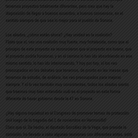
tenemos proyectos totalmente diferentes, pero creo que hay la
disposición de llegar a buenos acuerdos, a buenos consensos, en el
sentido siempre de que sea lo mejor para el pueblo de Sonora.
Los aliados, ¿cómo están ahora? ¿Hay unidad en la coalición?
Fíjate que sí, veo una coalición muy fuerte, muy fortalecida, como que al
principio de este proyecto se reconocieron que el proyecto era bueno, que
el proyecto podría funcionar, y en el camino lo han ido absorbiendo en ese
mismo sentido, lo han ido interiorizando, Y hoy por hoy, sí los veo
preocupados en los debates que tenemos, de pronto en las mesas que
tenemos de estudio, de análisis, los veo preocupados para mejorar
siempre. Y sí lo veo también muy consistentes, todos los aliados siento
que traemos muy bien entendido cuál es el proyecto en esta forma
diferente de hacer gobierno desde la 4T en Sonora.
¿Hay alguna inquietud en el Congreso de promover temas de protección
civil luego de la tragedia del 1 de noviembre en Hermosillo?
Claro que sí. De hecho, el diputado González de la Vega, que preside la
comisión, ha llevado a cabo algunas reuniones con diferentes entes, está