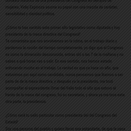
contexto histórico de una presidenta del Congreso en tiempos de
mujeres, Vicky Espinoza asume su papel con una mezcla de carácter,
sensibilidad y claridad política.
¿Cómo te has sentido este primer año legislativo como diputada y hoy
presidenta de la mesa directiva del Congreso?
Te comentaba que nos envolvemos en la rutina, en el trabajo diario y
perdemos la noción del tiempo completamente, yo digo que el Congreso
es como la dimensión desconocida, entras ahí a las 7 de la mañana y no
sabes a qué horas vas a salir. En ese sentido, nos hemos estado
enfocando mucho en el trabajo. La verdad es que ya hace un año, que
estuvimos por aquí como candidata, nunca pensamos que íbamos a ser
parte de de la mesa directiva, y después ya la presidenta, me tocó
acompañar al expresidente Omar del Valle todo el año que estuvo al
frente de la mesa del congreso, fui su secretaria, y ahora ya me toca esta
otra parte, la presidencia.
¿Cómo será tu sello particular como presidenta del del Congreso del
Estado?
Soy una persona del pueblo y quiero llevar ese estandarte, de que la casa