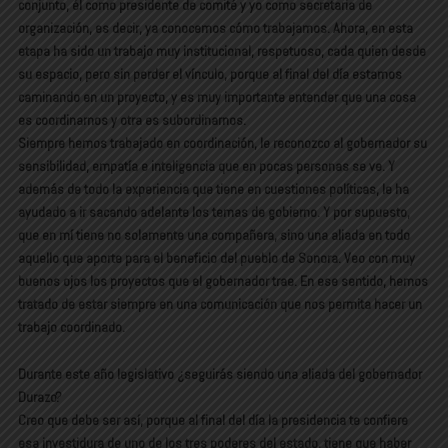
conjunto, él como presidente de comité y yo como secretaria de
organización, es decir, ya conocemos cómo trabajamos. Ahora, en esta
etapa ha sido un trabajo muy institucional, respetuoso, cada quien desde
su espacio, pero sin perder el vínculo, porque al final del día estamos
caminando en un proyecto, y es muy importante entender que una cosa
es coordinarnos y otra es subordinarnos.
Siempre hemos trabajado en coordinación, le reconozco al gobernador su
sensibilidad, empatía e inteligencia que en pocas personas se ve. Y
además de todo la experiencia que tiene en cuestiones políticas, le ha
ayudado a ir sacando adelante los temas de gobierno. Y por supuesto,
que en mí tiene no solamente una compañera, sino una aliada en todo
aquello que aporte para el beneficio del pueblo de Sonora. Veo con muy
buenos ojos los proyectos que el gobernador trae. En ese sentido, hemos
tratado de estar siempre en una comunicación que nos permita hacer un
trabajo coordinado.
Durante este año legislativo ¿seguirás siendo una aliada del gobernador
Durazo?
Creo que debe ser así, porque al final del día la presidencia te confiere
esa investidura de uno de los tres poderes del estado, tiene que haber