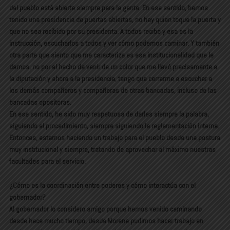
del pueblo está abierta siempre para la gente. En ese sentido, hemos
tenido una presidencia de puertas abiertas, no hay quien toque la puerta y
que no sea recibido por su presidenta. A todos recibo y esa es la
instrucción, escucharlos a todos y ver cómo podemos caminar. Y también
otra parte que siento que me caracteriza es esa institucionalidad que le
damos, no por el hecho de venir de un color que me llevó precisamente a
la diputación y ahora a la presidencia, tengo que cerrarme a escuchar a
los demás compañeros y compañeras de otras bancadas, incluso de las
bancadas opositoras.
En ese sentido, he sido muy respetuosa de darles siempre la palabra,
siguiendo el procedimiento, siempre siguiendo la reglamentación interna.
Entonces, estamos haciendo un trabajo para el pueblo desde una postura
muy institucional y siempre, tratando de aprovechar al máximo nuestras
facultades para el servicio.
¿Cómo es la coordinación entre poderes y cómo interactúa con el
gobernador?
Al gobernador lo considero amigo porque hemos venido caminando
desde hace mucho tiempo, desde Morena pudimos hacer trabajo en