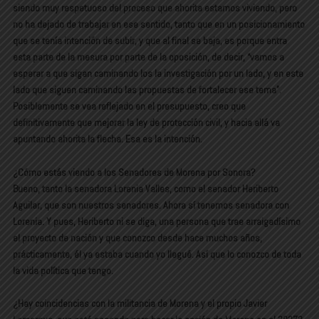
siendo muy respetuoso del proceso que ahorita estamos viviendo, pero
no ha dejado de trabajar en ese sentido, tanto que en un posicionamiento
que se tenía intención de subir, y que al final se baja, es porque entra
esta parte de la mesura por parte de la oposición, de decir, “vamos a
esperar a que sigan caminando los la investigación por un lado, y en este
lado que siguen caminando las propuestas de fortalecer ese tema”.
Posiblemente se vea reflejado en el presupuesto, creo que
definitivamente que mejorar la ley de protección civil, y hacia allá va
apuntando ahorita la flecha. Esa es la intención.
¿Cómo estás viendo a los Senadores de Morena por Sonora?
Bueno, tanto la senadora Lorenia Valles, como el senador Heriberto
Aguilar, que son nuestros senadores. Ahora sí tenemos senadora con
Lorenia. Y pues, Heriberto ni se diga, una persona que trae arraigadísimo
el proyecto de nación y que conozco desde hace muchos años,
prácticamente, él ya estaba cuando yo llegué. Así que lo conozco de toda
la vida política que tengo.
¿Hay coincidencias con la militancia de Morena y el propio Javier