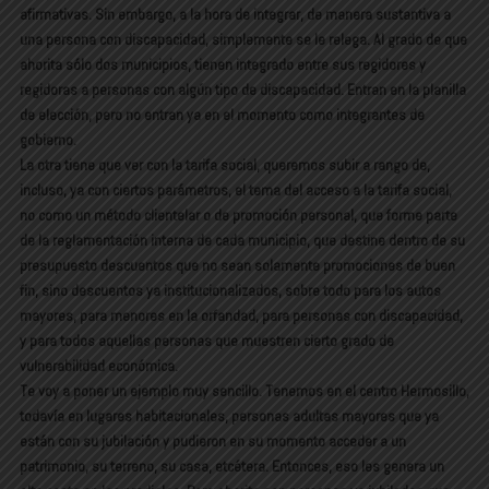
afirmativas. Sin embargo, a la hora de integrar, de manera sustantiva a
una persona con discapacidad, simplemente se le relega. Al grado de que
ahorita sólo dos municipios, tienen integrado entre sus regidores y
regidoras a personas con algún tipo de discapacidad. Entran en la planilla
de elección, pero no entran ya en el momento como integrantes de
gobierno.
La otra tiene que ver con la tarifa social, queremos subir a rango de,
incluso, ya con ciertos parámetros, el tema del acceso a la tarifa social,
no como un método clientelar o de promoción personal, que forme parte
de la reglamentación interna de cada municipio, que destine dentro de su
presupuesto descuentos que no sean solamente promociones de buen
fin, sino descuentos ya institucionalizados, sobre todo para los autos
mayores, para menores en la orfandad, para personas con discapacidad,
y para todos aquellas personas que muestren cierto grado de
vulnerabilidad económica.
Te voy a poner un ejemplo muy sencillo. Tenemos en el centro Hermosillo,
todavía en lugares habitacionales, personas adultas mayores que ya
están con su jubilación y pudieron en su momento acceder a un
patrimonio, su terreno, su casa, etcétera. Entonces, eso les genera un