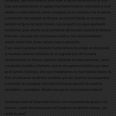
Lamarque, que está sonando para hacer la opción de Morena en el 2027?
Creo que conformamos un equipo muy fuerte histórico, reconocido a nivel
estatal y a nivel nacional. Javier Lamarque, en su momento, fue la cabeza
y constructor del proyecto en Sonora, se suma el trabajo en el camino,
también la figura del doctor Durazo, que le aportó y le sigue aportando
muchísimo, pues ahorita es el presidente del consejo nacional de Morena.
Entonces, creo que hay muy buenos cuadros, hay mucha fortaleza y
unidad, sobre todo, si nos vamos a ese a ese punto.
Y con Javier Lamarque tenemos mucha certeza de arraigo en el proyecto,
si nosotros estamos hablando de un segundo piso de la cuarta
transformación en Sonora, estamos hablando de estas personas, Javier,
sumándole también a Heriberto, que es otra persona histórica que viene
en el camino. Entonces, creo que sí estaríamos en muy buenas manos. Al
final, los procesos de Morena se tienen que dar, tenemos las propuestas
y el partido va a designar cuál será la forma de elección de nuestros
candidatos y candidatas. Ahorita creo que es muy temprano todavía.
Desde que entró el Gobernador Durazo, tuvo el proyecto de apoyar a los
jóvenes, y parte del presupuesto del Congreso se destinó a becas, ¿ha
valido la pena?