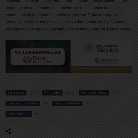
alto costo en los prediales. Pero ahorita son personas ya jubiladas que
dependen de una pensión, que muchas veces la pensión les alcanza
apenas para la despensa o para las medicinas. Y, sin embargo, los
prediales, por tener esa plusvalía, se van demasiado altos y no pueden
acceder a ningún tipo de descuento. Ahí es donde entraría la tarifa social.
Entrevistas
Principales
Alan Castro Parra
787
1485
159
Congreso de Sonora
Feliciano Guirado
26
75
Vicky Espinoza
3