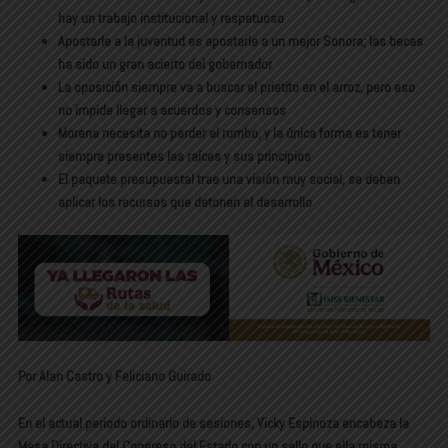
hay un trabajo institucional y respetuoso
Apostarle a la juventud es apostarle a un mejor Sonora; las becas
ha sido un gran acierto del gobernador
La oposición siempre va a buscar el prietito en el arroz, pero eso
no impide llegar a acuerdos y consensos
Morena necesita no perder el rumbo, y la única forma es tener
siempre presentes las raíces y sus principios
El paquete presupuestal trae una visión muy social, se deben
aplicar los recursos que detonen el desarrollo
Por Alan Castro y Feliciano Guirado
En el actual periodo ordinario de sesiones, Vicky Espinoza encabeza la
Mesa Directiva del Congreso del Estado con un sello que ella misma