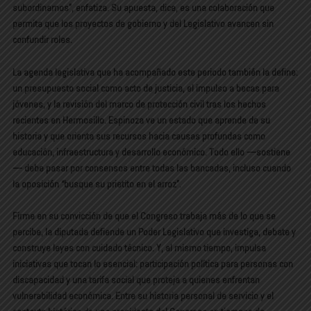
subordinarnos”, enfatiza. Su apuesta, dice, es una colaboración que
permita que los proyectos de gobierno y del Legislativo avancen sin
confundir roles.
La agenda legislativa que ha acompañado este periodo también la define:
un presupuesto social como acto de justicia, el impulso a becas para
jóvenes, y la revisión del marco de protección civil tras los hechos
recientes en Hermosillo. Espinoza ve un estado que aprende de su
historia y que orienta sus recursos hacia causas profundas como
educación, infraestructura y desarrollo económico. Todo ello —sostiene
— debe pasar por consensos entre todas las bancadas, incluso cuando
la oposición “busque su prietito en el arroz”.
Firme en su convicción de que el Congreso trabaja más de lo que se
percibe, la diputada defiende un Poder Legislativo que investiga, debate y
construye leyes con cuidado técnico. Y, al mismo tiempo, impulsa
iniciativas que tocan lo esencial: participación política para personas con
discapacidad y una tarifa social que proteja a quienes enfrentan
vulnerabilidad económica. Entre su historia personal de servicio y el