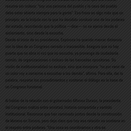
resume sin rodeos: “soy una persona del pueblo y la casa del pueblo
debe estar abierta siempre para la gente”. Esa frase es algo más que un
principio; es la brújula con la que ha decidido conducir uno de los poderes
del estado, recordando que la política —dice— no se ejerce desde el
aislamiento, sino desde la escucha.
Desde el inicio de su presidencia, Espinoza ha querido marcar distancia
con la idea de un Congreso cerrado o inaccesible. Asegura que no hay
puerta que no abra ni voz que no escuche, ya provenga de ciudadanía
común, de organizaciones o incluso de las bancadas opositoras. Su
visión de institucionalidad no excluye, sino que incorpora: “no por venir de
un color voy a cerrarme a escuchar a los demás”, afirma. Para ella, dar la
palabra, respetar los procedimientos y sostener el diálogo es la base de
un Congreso funcional.
Al hablar de la relación con el gobernador Alfonso Durazo, la presidenta
del Congreso matiza entre amistad, historia compartida y sentido
institucional. Reconoce que han caminado juntos desde la construcción
de Morena en Sonora, pero deja claro que hoy esa relación se sostiene en
el respeto entre poderes. “Una cosa es coordinarnos y otra es