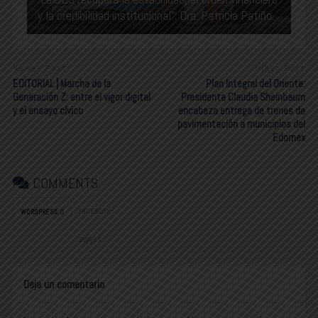
y la credibilidad institucional”: Dra. Patricia Patiño
Newer Post
Older Post
EDITORIAL | Marcha de la
Plan Integral del Oriente:
Generación Z: entre el vigor digital
Presidenta Claudia Sheinbaum
y el ensayo cívico
encabeza entrega de trenes de
pavimentación a municipios del
Edomex
COMMENTS
FACEBOOK:
WORDPRESS:
0
DISQUS:
Deja un comentario