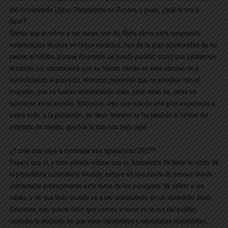
del movimiento López Obradorista en Sonora, y pues, ¿qué te voy a
decir?.
Siento que el volver a las raíces nos da, fíjate cómo está rompiendo
estereotipos Morena en todos sentidos, nos da la gran oportunidad de no
perder el rumbo, porque de pronto se puede percibir como que perdemos
el rumbo por situaciones que se fueron dando en este camino de ir
consolidando el proyecto, entraron personas que no estaban con el
proyecto, que se fueron enamorando unas, pero otras no, otras se
quedaron en el camino. Entonces, creo que nos da una gran esperanza y,
sobre todo, a la población, de decir: Morena no ha perdido el rumbo del
proyecto de nación, que fue lo que nos trajo aquí.
¿Y cree que vaya a continuar esa apuesta en 2027?
Espero que sí, y todo parece indicar que sí. Acabamos de tener la visita de
la presidenta Luisa María Alcalde, estuvo en una rueda de prensa donde
comentaba precisamente este tema de los principios, de volver a las
raíces, y de que todo mundo va a ser encuestado en un momento dado.
Entonces, eso quiere decir que vamos a tener en la voz del pueblo,
también la decisión de que sean candidatos y candidatas morenistas,