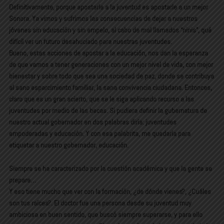
Definitivamente, porque apostarle a la juventud es apostarle a un mejor
Sonora. Ya vimos y sufrimos las consecuencias de dejar a nuestros
jóvenes sin educación y sin empelo, al cabo de mal llamados “ninis”, qué
difícil ver un futuro desahuciado para nuestras juventudes.
Bueno, estas acciones de apostar a la educación, nos dan la esperanza
de que vamos a tener generaciones con un mejor nivel de vida, con mejor
bienestar y sobre todo que sea una sociedad de paz, donde se contribuya
al sano esparcimiento familiar, la sana convivencia ciudadana. Entonces,
claro que es un gran acierto, que se le siga aplicando recurso a las
juventudes por medio de las becas. Si pudiera definir la gubernatura de
nuestro actual gobernador en dos palabras diría: juventudes
empoderadas y educación. Y con esa palabrita, me quedaría para
etiquetar a nuestro gobernador, educación.
Siempre se ha caracterizado por la cuestión académica y que la gente se
prepare…
Y eso tiene mucho que ver con la formación, ¿de dónde vienes?, ¿Cuáles
son tus raíces?. El doctor fue una persona desde su juventud muy
ambiciosa en buen sentido, que buscó siempre superarse, y para ello