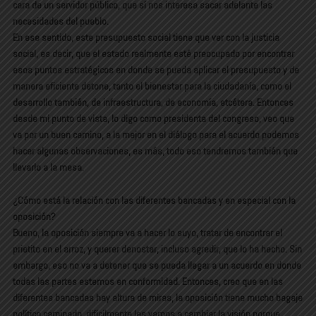
cara de un servidor público, que sí nos interesa sacar adelante las
necesidades del pueblo.
En ese sentido, este presupuesto social tiene que ver con la justicia
social, es decir, que el estado realmente esté preocupado por encontrar
esos puntos estratégicos en donde se pueda aplicar el presupuesto y de
manera eficiente detone, tanto el bienestar para la ciudadanía, como el
desarrollo también, de infraestructura, de economía, etcétera. Entonces
desde mi punto de vista, lo digo como presidenta del congreso, veo que
va por un buen camino, a la mejor en el diálogo para el acuerdo podemos
hacer algunas observaciones, es más, todo eso tendremos también que
llevarlo a la mesa.
¿Cómo está la relación con las diferentes bancadas y en especial con la
oposición?
Bueno, la oposición siempre va a hacer lo suyo, tratar de encontrar el
prietito en el arroz, y querer denostar, incluso agredir, que lo ha hecho. Sin
embargo, eso no va a detener que se pueda llegar a un acuerdo en donde
todas las partes estemos en conformidad. Entonces, creo que en las
diferentes bancadas hay altura de miras, la oposición tiene mucho bagaje
político caminado, difícilmente les vamos a cambiar la visión porque