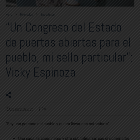
Home
Principales
Entrevistas
“Un Congreso del Estado
de puertas abiertas para el
pueblo, mi sello particular”:
Vicky Espinoza
noviembre 15, 2025
0
“Soy una persona del pueblo y quiero llevar ese estandarte”
Una cosa es coordinarse y otra subordinarse; con el gobernador