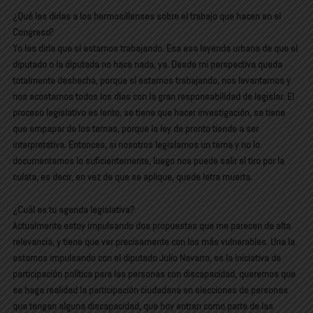
¿Qué les dirías a los hermosillenses sobre el trabajo que hacen en el
Congreso?
Yo les diría que sí estamos trabajando. Esa esa leyenda urbana de que el
diputado o la diputada no hace nada, ya. Desde mi perspectiva queda
totalmente deshecha, porque sí estamos trabajando, nos levantamos y
nos acostamos todos los días con la gran responsabilidad de legislar. El
proceso legislativo es lento, se tiene que hacer investigación, se tiene
que empapar de los temas, porque la ley de pronto tiende a ser
interpretativa. Entonces, si nosotros legislamos un tema y no lo
documentamos lo suficientemente, luego nos puede salir el tiro por la
culata, es decir, en vez de que se aplique, quede letra muerta.
¿Cuál es tu agenda legislativa?
Actualmente estoy impulsando dos propuestas que me parecen de alta
relevancia, y tiene que ver precisamente con los más vulnerables. Una la
estamos impulsando con el diputado Julio Navarro, es la iniciativa de
participación política para las personas con discapacidad, queremos que
se haga realidad la participación ciudadana en elecciones de personas
que tengan alguna discapacidad, que hoy entran como parte de las