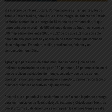
El secretario de Infraestructura, Comunicaciones y Transportes, Jesús
Antonio Esteva Medina, detalló que el Plan Integral del Oriente del Estado
de México contempla la entrega de 10 trenes de pavimentación, lo que
representa una inversión de 500 millones de pesos (mdp), así como de
600 mdp adicionales entre 2025 – 2027 de los que 102 mdp son solo
para este año, para asfalto y operación de estos trenes que contienen
cinco máquinas: Fresadora, rodillo, petrolizadora, finisher y un
compactador neumático.
Agregó que para el uso de estas maquinarias desde junio se han
realizado capacitaciones a cargo de 150 personas, 15 por municipio, en el
que se realizan actividades de manejo, cuidado y uso de los trenes,
operación y mantenimiento preventivo y correctivo, demostración teórico-
práctica y prácticas operativas bajo supervisión.
Recordó que el pasado 3 de noviembre se llevó a cabo la primera entrega
para los municipios de Nezahualcóyotl, Ecatepec y Chicoloapan. Mientras
que el próximo 10 de diciembre se entregarán los últimos trenes a Valle