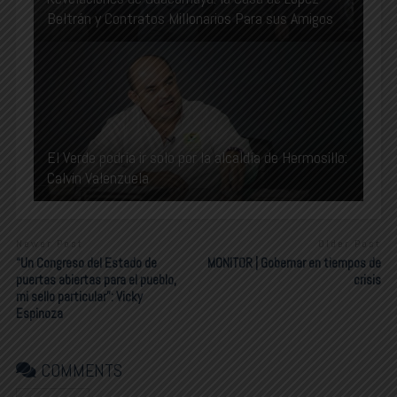
Beltrán y Contratos Millonarios Para sus Amigos
El Verde podría ir solo por la alcaldía de Hermosillo:
Calvin Valenzuela
Newer Post
Older Post
“Un Congreso del Estado de
MONITOR | Gobernar en tiempos de
puertas abiertas para el pueblo,
crisis
mi sello particular”: Vicky
Espinoza
COMMENTS