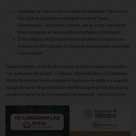
La entrega se realizó a los municipios de Ixtapaluca, Texcoco y la
Paz; el 10 de diciembre se entregará a Valle de Chalco,
Chimalhuacán, Tlalnepantla y Chalco, que se suma a los que ya
fueron otorgados en Nezahualcóyotl, Ecatepec y Chicoloapan
El Plan Integral del Oriente del Estado de México contempla una
inversión de 500 mdp para 10 trenes de pavimentación destinados
a esta entidad
Ciudad de México.- A través de un enlace desde la conferencia matutina:
“Las mañaneras del pueblo”, a Texcoco, Estado de México, la Presidenta
Claudia Sheinbaum Pardo encabezó el banderazo de salida a la segunda
entrega de trenes de pavimentación del Plan Integral del Oriente, en esta
ocasión en beneficio de los municipios de Ixtapaluca, Texcoco y La Paz.