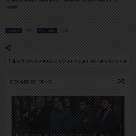
carreteras de esta región que por mucho tiempo fue olvidada en el
pasado.
Nacional
Principales
797
1485
RECOMMENDED FOR YOU
Revelaciones de Guacamaya: la Casa de López