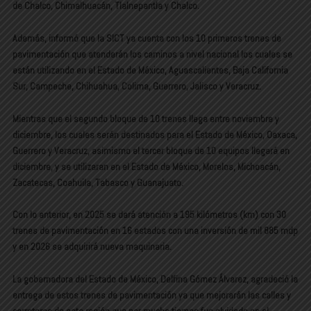
de Chalco, Chimalhuacán, Tlalnepantla y Chalco.
Además, informó que la SICT ya cuenta con los 10 primeros trenes de
pavimentación que atenderán los caminos a nivel nacional los cuales se
están utilizando en el Estado de México, Aguascalientes, Baja California
Sur, Campeche, Chihuahua, Colima, Guerrero, Jalisco y Veracruz.
Mientras que el segundo bloque de 10 trenes llega entre noviembre y
diciembre, los cuales serán destinados para el Estado de México, Oaxaca,
Guerrero y Veracruz, asimismo el tercer bloque de 10 equipos llegará en
diciembre, y se utilizaran en el Estado de México, Morelos, Michoacán,
Zacatecas, Coahuila, Tabasco y Guanajuato.
Con lo anterior, en 2025 se dará atención a 195 kilómetros (km) con 30
trenes de pavimentación en 16 estados con una inversión de mil 885 mdp
y en 2026 se adquirirá nueva maquinaria.
La gobernadora del Estado de México, Delfina Gómez Álvarez, agradeció la
entrega de estos trenes de pavimentación ya que mejorarán las calles y