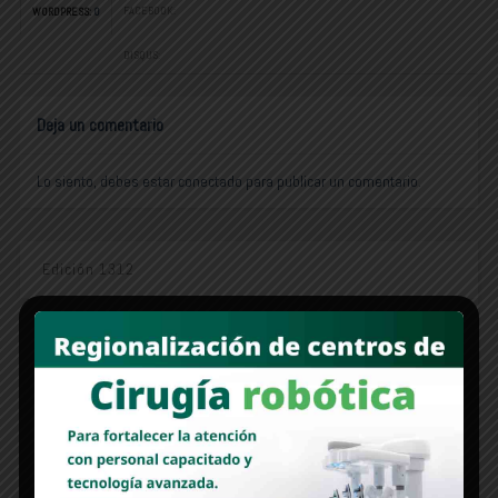
FACEBOOK:
WORDPRESS:
0
DISQUS:
Deja un comentario
Lo siento, debes estar
conectado
para publicar un comentario.
Edición 1312