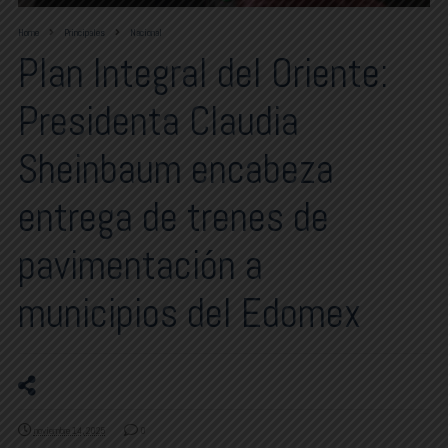
Home
Principales
Nacional
Plan Integral del Oriente:
Presidenta Claudia
Sheinbaum encabeza
entrega de trenes de
pavimentación a
municipios del Edomex
noviembre 14, 2025
0