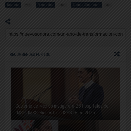
Nacional
Principales
Claudia Sheinbaum
797
1485
263
RECOMMENDED FOR YOU
Gobierno de México inaugurará 26 hospitales del
IMSS, IMSS-Bienestar e ISSSTE en 2025