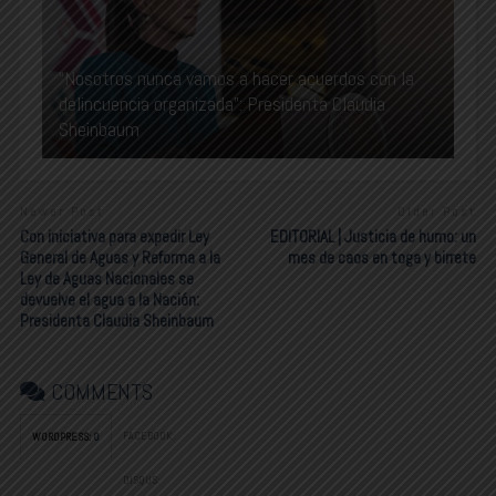
“Nosotros nunca vamos a hacer acuerdos con la
delincuencia organizada”: Presidenta Claudia
Sheinbaum
Newer Post
Older Post
Con iniciativa para expedir Ley
EDITORIAL | Justicia de humo: un
General de Aguas y Reforma a la
mes de caos en toga y birrete
Ley de Aguas Nacionales se
devuelve el agua a la Nación:
Presidenta Claudia Sheinbaum
COMMENTS
FACEBOOK:
WORDPRESS:
0
DISQUS: