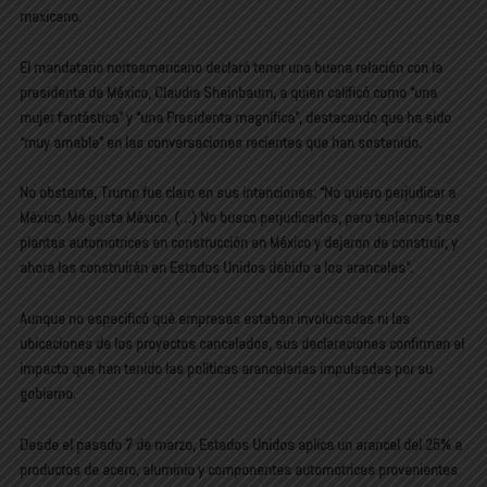
mexicano.
El mandatario norteamericano declaró tener una buena relación con la
presidenta de México, Claudia Sheinbaum, a quien calificó como “una
mujer fantástica” y “una Presidenta magnífica”, destacando que ha sido
“muy amable” en las conversaciones recientes que han sostenido.
No obstante, Trump fue claro en sus intenciones: “No quiero perjudicar a
México. Me gusta México. (…) No busco perjudicarlos, pero teníamos tres
plantas automotrices en construcción en México y dejaron de construir, y
ahora las construirán en Estados Unidos debido a los aranceles”.
Aunque no especificó qué empresas estaban involucradas ni las
ubicaciones de los proyectos cancelados, sus declaraciones confirman el
impacto que han tenido las políticas arancelarias impulsadas por su
gobierno.
Desde el pasado 7 de marzo, Estados Unidos aplica un arancel del 25% a
productos de acero, aluminio y componentes automotrices provenientes