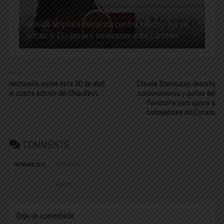
México ampliará demanda contra fabricantes de
armas si EU declara terroristas a los cárteles
Newer Post
Older Post
Hermosillo recibe este 30 de abril
Claudia Sheinbaum decreta
la cuarta edición del Chiquifest
condonaciones y quitas del
Fovissste para apoyar a
trabajadores del Estado
COMMENTS
FACEBOOK:
WORDPRESS:
0
DISQUS:
Deja un comentario