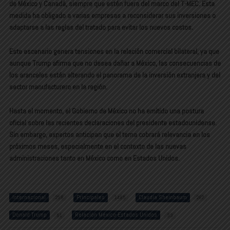
de México y Canadá, siempre que estén fuera del marco del T-MEC. Esta
medida ha obligado a varias empresas a reconsiderar sus inversiones o
adaptarse a las reglas del tratado para evitar los nuevos costos.
Este escenario genera tensiones en la relación comercial bilateral, ya que
aunque Trump afirma que no desea dañar a México, las consecuencias de
los aranceles están alterando el panorama de la inversión extranjera y del
sector manufacturero en la región.
Hasta el momento, el Gobierno de México no ha emitido una postura
oficial sobre las recientes declaraciones del presidente estadounidense.
Sin embargo, expertos anticipan que el tema cobrará relevancia en los
próximos meses, especialmente en el contexto de las nuevas
administraciones tanto en México como en Estados Unidos.
Internacional
Principales
Claudia Sheinbaum
258
1485
267
Donald Trump
Relación México-Estados Unidos
51
33