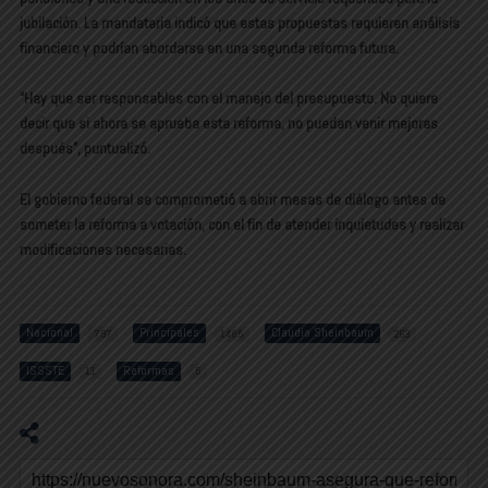
jubilación. La mandataria indicó que estas propuestas requieren
análisis
financiero
y podrían abordarse en
una segunda reforma futura
.
“Hay que ser responsables con el manejo del presupuesto. No quiere
decir que si ahora se aprueba esta reforma, no puedan venir mejoras
después”, puntualizó.
El gobierno federal se comprometió a abrir
mesas de diálogo
antes de
someter la reforma a votación, con el fin de atender inquietudes y realizar
modificaciones necesarias.
Nacional
Principales
Claudia Sheinbaum
797
1485
263
ISSSTE
Reformas
11
5