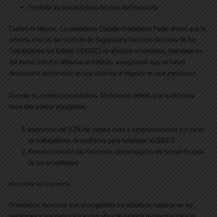
También se busca reducir deudas del Fovissste
Ciudad de México.- La presidenta
Claudia Sheinbaum Pardo
afirmó que la
reforma a la
Ley del Instituto de Seguridad y Servicios Sociales de los
Trabajadores del Estado (ISSSTE)
no afectará a
maestros, trabajadores
del sector salud ni afiliados
al instituto, asegurando que no habrá
descuentos adicionales en sus salarios ni impacto en sus pensiones.
Durante su conferencia matutina, Sheinbaum detalló que la iniciativa
tiene dos puntos principales:
Aportación del 2.7%
del salario base y compensaciones por parte
de
trabajadores de confianza
para fortalecer al ISSSTE.
Reestructuración del Fovissste
, con el objetivo de reducir deudas
de los acreditados.
Demandas del magisterio
Sheinbaum reconoció que el magisterio ha solicitado
mejoras en las
pensiones
y una
reducción en los años de servicio
requeridos para la