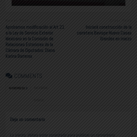
Newer Post
Older Post
Aprobamos modificación al Art 21
Iniciará construcción de la
a la Ley de Servicio Exterior
carretera Bavispe-Nuevo Casas
Mexicano en la Comisión de
Grandes en marzo
Relaciones Exteriores de la
Cámara de Diputados: Diana
Karina Barreras
COMMENTS
FACEBOOK:
WORDPRESS:
0
DISQUS:
Deja un comentario
Lo siento, debes estar
conectado
para publicar un comentario.