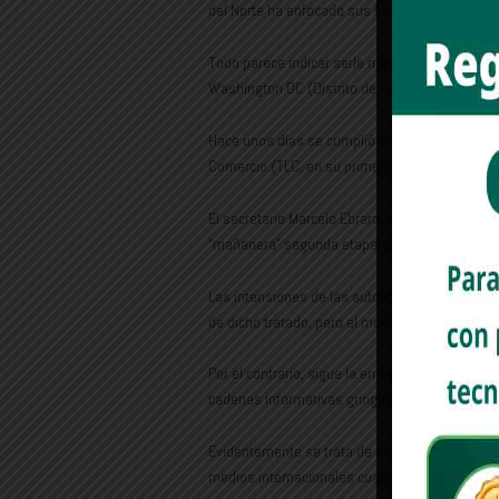
del Norte ha enfocado sus baterías hacia el Sur
Todo parece indicar serle mas redituable al prin
Washington DC (Distrito de Columbia), Donald
Hace unos días se cumplió el plazo para la rati
Comercio (TLC, en su primera edición), ahora 
El secretario Marcelo Ebrard, integrante del g
“mañanera” segunda etapa, del interés de Méxi
Las intensiones de las autoridades federales
de dicho tratado, pero el multimillonario gabac
Por el contrario, sigue la embestida contra las
cadenas informativas gringas siguen abordand
Evidentemente se trata de una campaña negativ
medios internacionales cuando empiece a rodar 