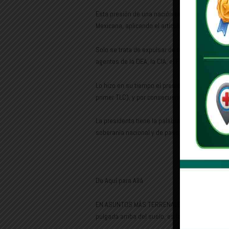
Esta presión de una nación extranjera, bien se 
Mexicana, aplicando el artículo 33 constituciona
Solo se trata de expulsar de territorio naciona
agentes de la DEA, la CIA, el FBI y de la ATF 
Lo hizo en su tiempo el presidente Carlos Sal
primer TLC), y por consecuencia, los americano
La presidenta tiene la palabra, solo debe de ac
soberanía nacional y de paso, dará una patada
De Aquí para Allá
EN ASUNTOS MÁS TERRENALES Y RELACIONADOS
pulgada arriba del suelo, es la coordinadora d