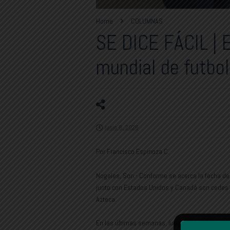
Home
COLUMNAS
SE DICE FÁCIL | E
mundial de futbol
junio 8, 2026
Por Francisco Espinoza C.
Nogales, Son.- Conforme se acerca la fecha de
junto con Estados Unidos y Canadá son cedes c
Azteca.
En las últimas semanas, luego de la pausa y la 