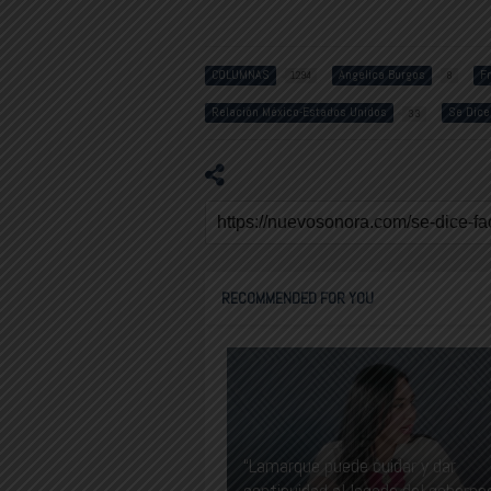
COLUMNAS
Angelica Burgos
F
1294
8
Relación México-Estados Unidos
Se Dice
33
RECOMMENDED FOR YOU
“Lamarque puede cuidar y dar
continuidad al legado del goberna