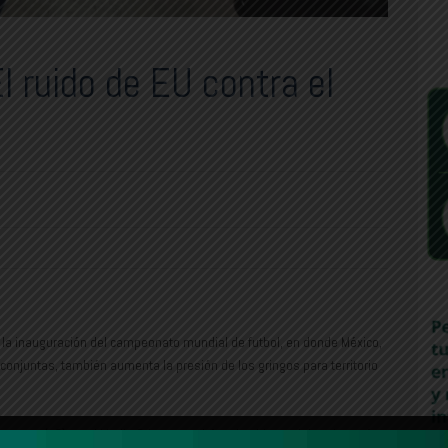
l ruido de EU contra el
 la inauguración del campeonato mundial de futbol, en donde México,
onjuntas, también aumenta la presión de los gringos para territorio
guerra (¿?) en el Medio Oriente con Irán, el gobierno del vecino país