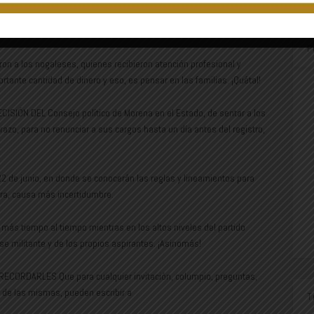
ró con broche de oro las actividades del mes de mayo, de la
atiño, con las jornadas dentales a la comunidad.
P
on a los nogaleses, quienes recibieron atención profesional y
ante cantidad de dinero y eso, es pensar en las familias. ¡Quétal!
ÓN DEL Consejo político de Morena en el Estado, de sentar a los
azo, para no renunciar a sus cargos hasta un día antes del registro,
22 de junio, en donde se conocerán las reglas y lineamientos para
ora, causa más incertidumbre.
 más tiempo al tiempo mientras en los altos niveles del partido
se militante y de los propios aspirantes. ¡Asinomás!
CORDARLES Que para cualquier invitación, columpio, preguntas,
 de las mismas, pueden escribir a
T