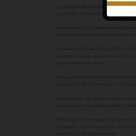
La distinguida dama Angélica Burgos Garay, cer
organización a nivel estatal preside Patricia P
Fueron más de 800 servicios los que se brindar
completamente gratuita, ahorrándose una import
PASANDO A TEMAS MENOS ESCABROSOS, LA DECISI
aspirantes a suceder al gobernador Alfonso Dur
ha generado muchas dudas.
Porque de emitirse la convocatoria el próximo 
presidir el Comité de Defensa de la 4T en Son
Muchos piensan que se trata de alargar y darle
guinda, cocinan los acuerdos alejados de la ba
PERO MEJOR AQUÍ LA DEJAMOS, NO SIN ANTES RE
aclaraciones, sugerencias, dudas o ampliación
fespinoza_contreras@hotmail.com