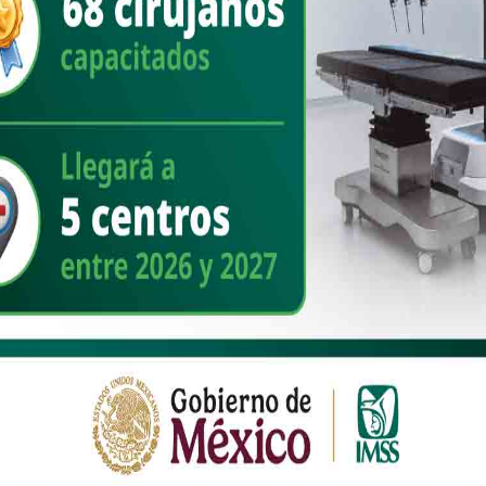
la podría quitar de encima la primera mujer presidenta de la República
l.
l a los extranjeros indeseables, entre los que se encuentran los
y ATM y demás siglas del gobierno americano que pululan en México.
inas de Gortari (Curiosamente en su mandato 1988-94, se firmó el
s le bajaron muchas, pero muchas rayitas al trato con México.
tuar en consecuencia y con ello, fortalecer su política en defensa de la
 en la entrepierna de Trump.
 CON ESTE desbellotado pueblo, quien anda caminando una
e Mujeres al 100 en Nogales.