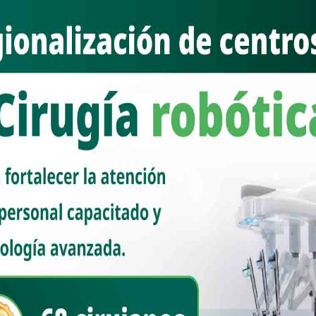
 de la garita Dennis DeConcini.
cipal inquilino de la Casa Blanca, allá en la calle Pensilvania de
 Trump, estar machacando en contra de los mexicanos.
ficación de los tres países involucrados en el Tratado de Libre
T-Mec, en su segunda etapa.
abinete de la presidenta Claudia Sheinbaum, daba los pormenores en la
co de prorrogar por 15 años más, el acuerdo comercial.
 mexicanas evidentemente han estado apegadas a las reglas iniciales
ho metido a político, parece no importarle en lo absoluto.
 autoridades federales calificándolo de narcogobierno y de paso, las
o los temas relacionados con ilegalidades.
a en contra de México, porque el país estará en la mira de los
el balón con el inicio del Mundial de Futbol 2026.