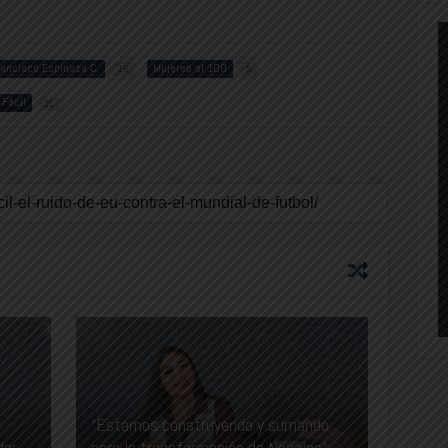
rancisco Espinoza C.
Mujeres al 100
16
5
 Fácil
21
“Estamos construyendo y sumando
dor
para la transformación de Nogales”: