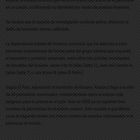
espera, la fiscalía confirmó que se encontraron los restos de la periodista
en un predio, confirmando su identidad por medio de pruebas forenses.
Se recalcó que la carpeta de investigación continúa activa, ahora por el
delito de homicidio doloso calificado.
La dependencia estatal de Veracruz comunicó que ha detenido a ocho
personas sospechosas de formar parte del grupo criminal que orquestó
el secuestro y posterior asesinato, entre ellos tres policías municipales
de Ixhuatlán del Sureste: Javier Iván N (alias Delta 1), José del Carmen N,
(alias Delta 7) y Luis Arturo N (alias El Pelón).
Según El País, adjuntando el homicidio de Roxana, Veracruz llega a la cifra
de 34 periodistas asesinados, manteniéndose como el estado más
peligroso para la prensa en el país. Solo en 2026 ya se registran tres
muertes de periodistas en el estado costero. Esto aunado a que México
ya es la segunda nación con mayor número de muertes relacionadas a la
prensa en el mundo.