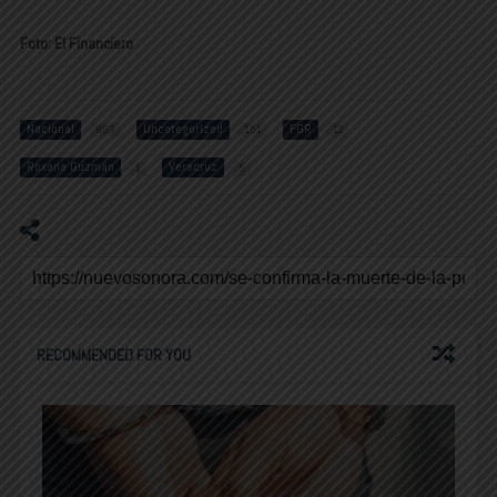
Foto: El Financiero
Nacional
Uncategorized
FGR
803
151
12
Roxana Guzmán
Veracruz
1
5
RECOMMENDED FOR YOU