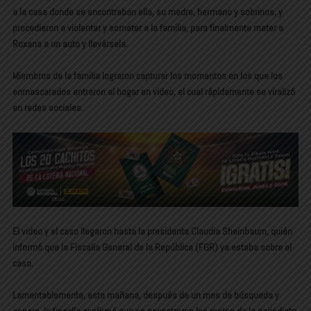
a la casa donde se encontraban ella, su madre, hermano y sobrinos, y
procedieron a violentar y someter a la familia, para finalmente meter a
Roxana a un auto y llevársela.
Miembros de la familia lograron capturar los momentos en los que los
enmascarados entraron al hogar en video, el cual rápidamente se viralizó
en redes sociales.
El video y el caso llegaron hasta la presidenta Claudia Sheinbaum, quién
informó que la Fiscalía General de la República (FGR) ya estaba sobre el
caso.
Lamentablemente, esta mañana, después de un mes de búsqueda y