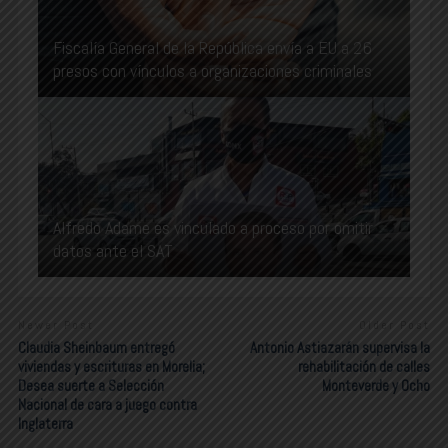
Fiscalía General de la República envía a EU a 26
presos con vínculos a organizaciones criminales
Alfredo Adame es vinculado a proceso por omitir
datos ante el SAT
Newer Post
Older Post
Claudia Sheinbaum entregó
Antonio Astiazarán supervisa la
viviendas y escrituras en Morelia;
rehabilitación de calles
Desea suerte a Selección
Monteverde y Ocho
Nacional de cara a juego contra
Inglaterra